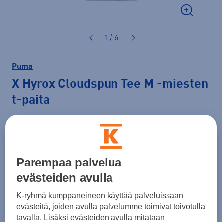
1 / 6
Puma
X Hyrox Cloudspun Tee M
-miesten
t-paita
53,00 €
Väri
Musta
Parempaa palvelua
evästeiden avulla
K-ryhmä kumppaneineen käyttää palveluissaan
Koko
evästeitä, joiden avulla palvelumme toimivat toivotulla
XXL
tavalla. Lisäksi evästeiden avulla mitataan