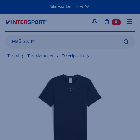
Nike vaatteet -20%
0
tuotetta osto
Kirjaudu sisään
Treeni
Treenivaatteet
Treenipaidat