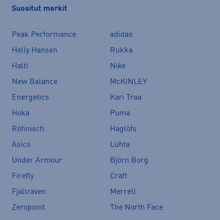
Suositut merkit
Peak Performance
adidas
Helly Hansen
Rukka
Halti
Nike
New Balance
McKINLEY
Energetics
Kari Traa
Hoka
Puma
Röhnisch
Haglöfs
Asics
Luhta
Under Armour
Björn Borg
Firefly
Craft
Fjällräven
Merrell
Zeropoint
The North Face