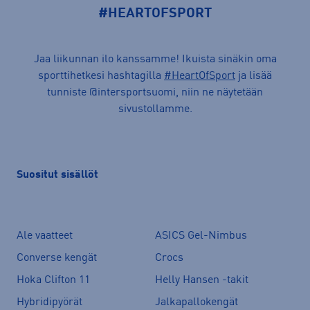
#HEARTOFSPORT
Jaa liikunnan ilo kanssamme! Ikuista sinäkin oma
sporttihetkesi hashtagilla
#HeartOfSport
ja lisää
tunniste @intersportsuomi, niin ne näytetään
sivustollamme.
Suositut sisällöt
Ale vaatteet
ASICS Gel-Nimbus
Converse kengät
Crocs
Hoka Clifton 11
Helly Hansen -takit
Hybridipyörät
Jalkapallokengät