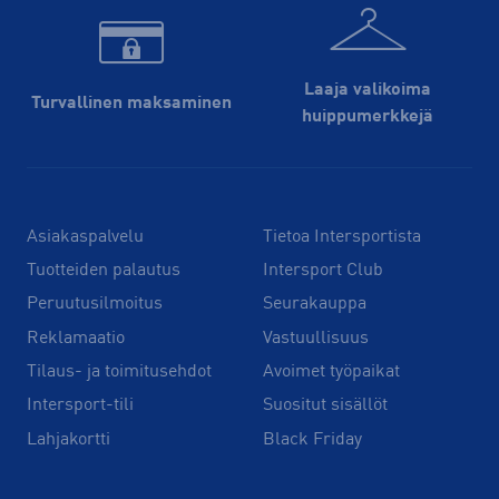
Laaja valikoima
Turvallinen maksaminen
huippu­merkkejä
Asiakaspalvelu
Tietoa Intersportista
Tuotteiden palautus
Intersport Club
Peruutusilmoitus
Seurakauppa
Reklamaatio
Vastuullisuus
Tilaus- ja toimitusehdot
Avoimet työpaikat
Intersport-tili
Suositut sisällöt
Lahjakortti
Black Friday