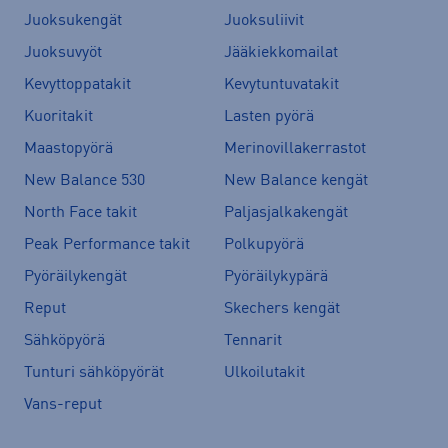
Juoksukengät
Juoksuliivit
Juoksuvyöt
Jääkiekkomailat
Kevyttoppatakit
Kevytuntuvatakit
Kuoritakit
Lasten pyörä
Maastopyörä
Merinovillakerrastot
New Balance 530
New Balance kengät
North Face takit
Paljasjalkakengät
Peak Performance takit
Polkupyörä
Pyöräilykengät
Pyöräilykypärä
Reput
Skechers kengät
Sähköpyörä
Tennarit
Tunturi sähköpyörät
Ulkoilutakit
Vans-reput