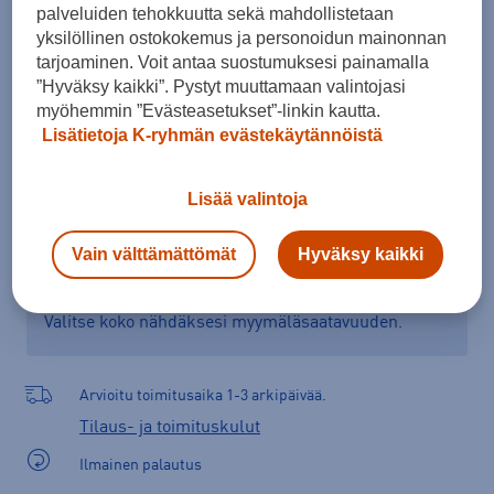
palveluiden tehokkuutta sekä mahdollistetaan
Kokotaulukko
yksilöllinen ostokokemus ja personoidun mainonnan
tarjoaminen. Voit antaa suostumuksesi painamalla
”Hyväksy kaikki”. Pystyt muuttamaan valintojasi
myöhemmin ”Evästeasetukset”-linkin kautta.
Lisää ostoskoriin
Lisätietoja K-ryhmän evästekäytännöistä
Lisää valintoja
Tarkista saatavuus ja tilaa myymälästä
Vain välttämättömät
Hyväksy kaikki
Verkkokauppa:
Ei saatavilla
Myymälät:
Saatavilla
Valitse koko nähdäksesi myymäläsaatavuuden.
Arvioitu toimitusaika 1-3 arkipäivää.
Tilaus- ja toimituskulut
Ilmainen palautus