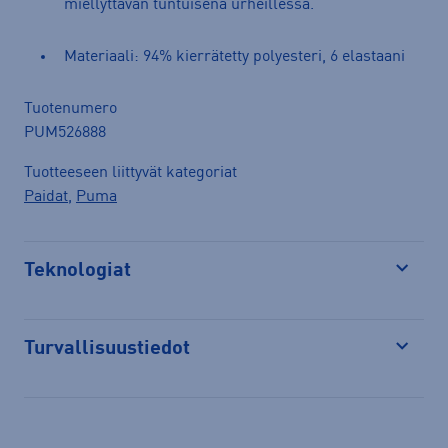
miellyttävän tuntuisena urheillessa.
Materiaali: 94% kierrätetty polyesteri, 6 elastaani
Tuotenumero
PUM526888
Tuotteeseen liittyvät kategoriat
Paidat
,
Puma
Teknologiat
Avaa
Turvallisuustiedot
Avaa