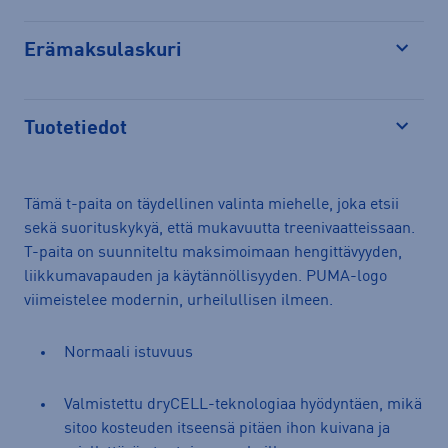
Erämaksulaskuri
Avaa
Tuotetiedot
Avaa
Tämä t-paita on täydellinen valinta miehelle, joka etsii
sekä suorituskykyä, että mukavuutta treenivaatteissaan.
T-paita on suunniteltu maksimoimaan hengittävyyden,
liikkumavapauden ja käytännöllisyyden. PUMA-logo
viimeistelee modernin, urheilullisen ilmeen.
Normaali istuvuus
Valmistettu dryCELL-teknologiaa hyödyntäen, mikä
sitoo kosteuden itseensä pitäen ihon kuivana ja