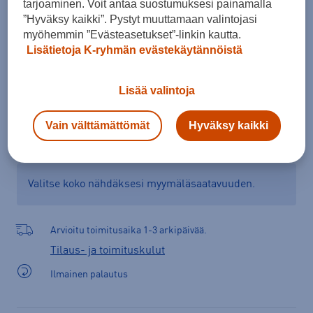
tarjoaminen. Voit antaa suostumuksesi painamalla
”Hyväksy kaikki”. Pystyt muuttamaan valintojasi
myöhemmin ”Evästeasetukset”-linkin kautta.
Lisätietoja K-ryhmän evästekäytännöistä
Lisää ostoskoriin
Lisää valintoja
Tarkista saatavuus ja tilaa myymälästä
Vain välttämättömät
Hyväksy kaikki
Verkkokauppa:
Ei saatavilla
Myymälät:
Saatavilla
Valitse koko nähdäksesi myymäläsaatavuuden.
Arvioitu toimitusaika 1-3 arkipäivää.
Tilaus- ja toimituskulut
Ilmainen palautus