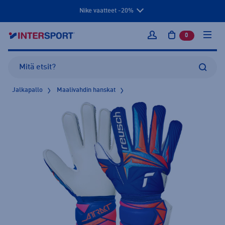
Nike vaatteet -20%
0
tuotetta osto
Kirjaudu sisään
Jalkapallo
Maalivahdin hanskat