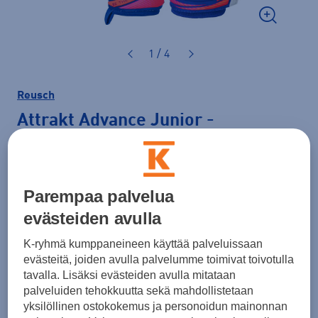
1 / 4
Reusch
Attrakt Advance Junior
-
maalivahdin hanska
29,90 €
Parempaa palvelua
Väri
Sininen
evästeiden avulla
K-ryhmä kumppaneineen käyttää palveluissaan
evästeitä, joiden avulla palvelumme toimivat toivotulla
tavalla. Lisäksi evästeiden avulla mitataan
Koko
palveluiden tehokkuutta sekä mahdollistetaan
4
5
6
7
yksilöllinen ostokokemus ja personoidun mainonnan