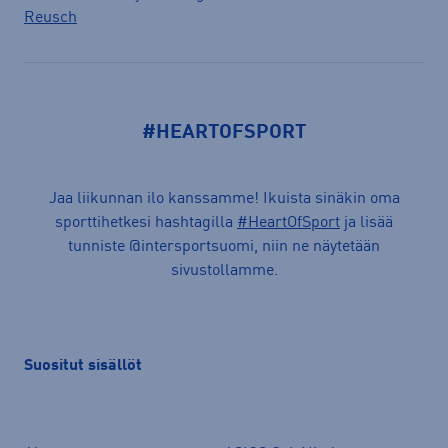
Reusch
#HEARTOFSPORT
Jaa liikunnan ilo kanssamme! Ikuista sinäkin oma
sporttihetkesi hashtagilla
#HeartOfSport
ja lisää
tunniste @intersportsuomi, niin ne näytetään
sivustollamme.
Suositut sisällöt