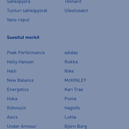
Sähköpyörä
Tennarit
Tunturi sähköpyörät
Ulkoilutakit
Vans-reput
Suositut merkit
Peak Performance
adidas
Helly Hansen
Rukka
Halti
Nike
New Balance
McKINLEY
Energetics
Kari Traa
Hoka
Puma
Röhnisch
Haglöfs
Asics
Luhta
Under Armour
Björn Borg