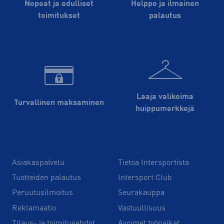
Nopeat ja edulliset
Helppo ja ilmainen
toimitukset
palautus
Laaja valikoima
Turvallinen maksaminen
huippu­merkkejä
Asiakaspalvelu
Tietoa Intersportista
Tuotteiden palautus
Intersport Club
Peruutusilmoitus
Seurakauppa
Reklamaatio
Vastuullisuus
Tilaus- ja toimitusehdot
Avoimet työpaikat