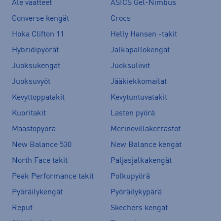
Ale vaatteet
ASICS Gel-Nimbus
Converse kengät
Crocs
Hoka Clifton 11
Helly Hansen -takit
Hybridipyörät
Jalkapallokengät
Juoksukengät
Juoksuliivit
Juoksuvyöt
Jääkiekkomailat
Kevyttoppatakit
Kevytuntuvatakit
Kuoritakit
Lasten pyörä
Maastopyörä
Merinovillakerrastot
New Balance 530
New Balance kengät
North Face takit
Paljasjalkakengät
Peak Performance takit
Polkupyörä
Pyöräilykengät
Pyöräilykypärä
Reput
Skechers kengät