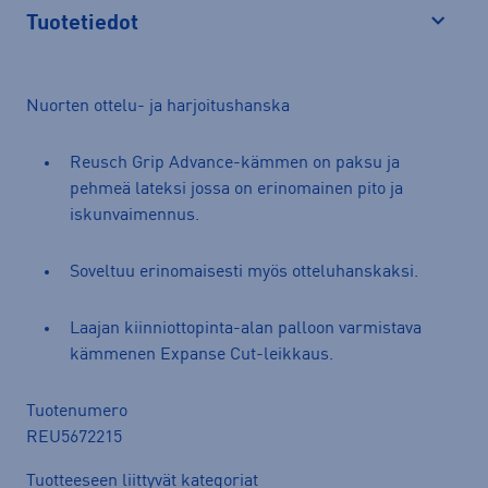
Tuotetiedot
Avaa
Nuorten ottelu- ja harjoitushanska
Reusch Grip Advance-kämmen on paksu ja
pehmeä lateksi jossa on erinomainen pito ja
iskunvaimennus.
Soveltuu erinomaisesti myös otteluhanskaksi.
Laajan kiinniottopinta-alan palloon varmistava
kämmenen Expanse Cut-leikkaus.
Tuotenumero
REU5672215
Tuotteeseen liittyvät kategoriat