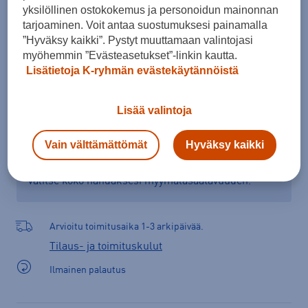
yksilöllinen ostokokemus ja personoidun mainonnan
tarjoaminen. Voit antaa suostumuksesi painamalla
”Hyväksy kaikki”. Pystyt muuttamaan valintojasi
Lisää ostoskoriin
myöhemmin ”Evästeasetukset”-linkin kautta.
Lisätietoja K-ryhmän evästekäytännöistä
Lisää valintoja
Tarkista saatavuus ja tilaa myymälästä
Verkkokauppa:
Ei saatavilla
Myymälät:
Saatavilla
Vain välttämättömät
Hyväksy kaikki
Valitse koko nähdäksesi myymäläsaatavuuden.
Arvioitu toimitusaika 1-3 arkipäivää.
Tilaus- ja toimituskulut
Ilmainen palautus