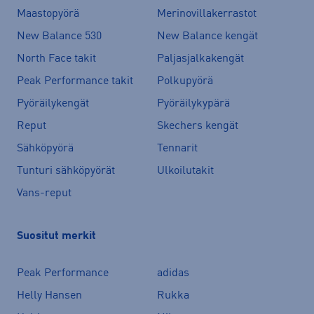
Maastopyörä
Merinovillakerrastot
New Balance 530
New Balance kengät
North Face takit
Paljasjalkakengät
Peak Performance takit
Polkupyörä
Pyöräilykengät
Pyöräilykypärä
Reput
Skechers kengät
Sähköpyörä
Tennarit
Tunturi sähköpyörät
Ulkoilutakit
Vans-reput
Suositut merkit
Peak Performance
adidas
Helly Hansen
Rukka