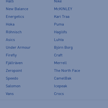
Halti
Nike
New Balance
McKINLEY
Energetics
Kari Traa
Hoka
Puma
Röhnisch
Haglöfs
Asics
Luhta
Under Armour
Björn Borg
Firefly
Craft
Fjällräven
Merrell
Zeropoint
The North Face
Speedo
CamelBak
Salomon
Icepeak
Vans
Crocs