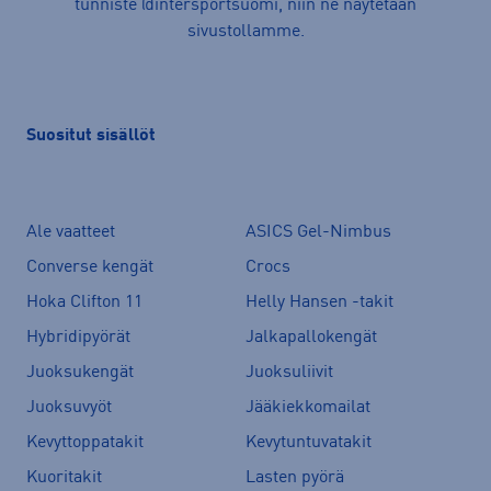
tunniste @intersportsuomi, niin ne näytetään
sivustollamme.
Suositut sisällöt
Ale vaatteet
ASICS Gel-Nimbus
Converse kengät
Crocs
Hoka Clifton 11
Helly Hansen -takit
Hybridipyörät
Jalkapallokengät
Juoksukengät
Juoksuliivit
Juoksuvyöt
Jääkiekkomailat
Kevyttoppatakit
Kevytuntuvatakit
Kuoritakit
Lasten pyörä