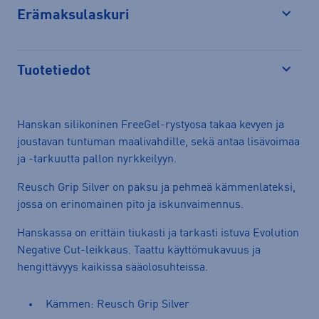
Erämaksulaskuri
Avaa
Tuotetiedot
Avaa
Hanskan silikoninen FreeGel-rystyosa takaa kevyen ja
joustavan tuntuman maalivahdille, sekä antaa lisävoimaa
ja -tarkuutta pallon nyrkkeilyyn.
Reusch Grip Silver on paksu ja pehmeä kämmenlateksi,
jossa on erinomainen pito ja iskunvaimennus.
Hanskassa on erittäin tiukasti ja tarkasti istuva Evolution
Negative Cut-leikkaus. Taattu käyttömukavuus ja
hengittävyys kaikissa sääolosuhteissa.
Kämmen: Reusch Grip Silver