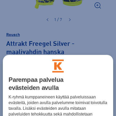
1 / 7
Reusch
Attrakt Freegel Silver
-
maalivahdin hanska
59,90 €
Väri
Keltainen
Parempaa palvelua
evästeiden avulla
K-ryhmä kumppaneineen käyttää palveluissaan
Koko
evästeitä, joiden avulla palvelumme toimivat toivotulla
tavalla. Lisäksi evästeiden avulla mitataan
8
9
10
11
palveluiden tehokkuutta sekä mahdollistetaan