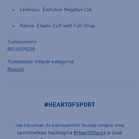
Leikkaus: Evolution Negative Cut
Ranne: Elastic Cuff with Full Strap
Tuotenumero
REU5570235
Tuotteeseen liittyvät kategoriat
Reusch
#HEARTOFSPORT
Jaa liikunnan ilo kanssamme! Ikuista sinäkin oma
sporttihetkesi hashtagilla
#HeartOfSport
ja lisää