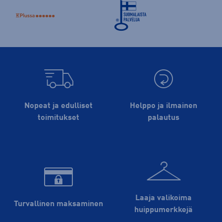
Nopeat ja edulliset
Helppo ja ilmainen
toimitukset
palautus
Laaja valikoima
Turvallinen maksaminen
huippu­merkkejä