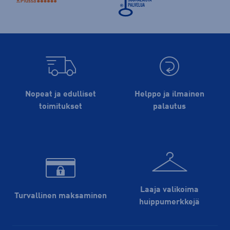
Nopeat ja edulliset
Helppo ja ilmainen
toimitukset
palautus
Laaja valikoima
Turvallinen maksaminen
huippu­merkkejä