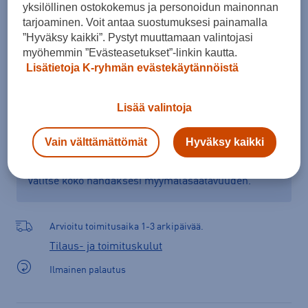
yksilöllinen ostokokemus ja personoidun mainonnan
tarjoaminen. Voit antaa suostumuksesi painamalla
”Hyväksy kaikki”. Pystyt muuttamaan valintojasi
Lisää ostoskoriin
myöhemmin ”Evästeasetukset”-linkin kautta.
Lisätietoja K-ryhmän evästekäytännöistä
Lisää valintoja
Tarkista saatavuus ja tilaa myymälästä
Vain välttämättömät
Hyväksy kaikki
Verkkokauppa:
Saatavilla
Myymälät:
Saatavilla
Valitse koko nähdäksesi myymäläsaatavuuden.
Arvioitu toimitusaika 1-3 arkipäivää.
Tilaus- ja toimituskulut
Ilmainen palautus