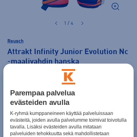
1 / 4
Reusch
Attrakt Infinity Junior Evolution Nc
-maalivahdin hanska
39,90 €
Väri
Sininen
Parempaa palvelua
evästeiden avulla
K-ryhmä kumppaneineen käyttää palveluissaan
evästeitä, joiden avulla palvelumme toimivat toivotulla
Koko
tavalla. Lisäksi evästeiden avulla mitataan
4
5
6
7
palveluiden tehokkuutta sekä mahdollistetaan