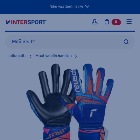
Nike vaatteet -20%
0
tuotetta osto
Kirjaudu sisään
Jalkapallo
Maalivahdin hanskat