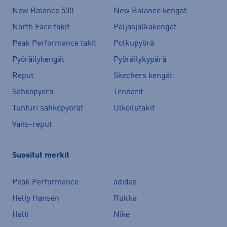
New Balance 530
New Balance kengät
North Face takit
Paljasjalkakengät
Peak Performance takit
Polkupyörä
Pyöräilykengät
Pyöräilykypärä
Reput
Skechers kengät
Sähköpyörä
Tennarit
Tunturi sähköpyörät
Ulkoilutakit
Vans-reput
Suositut merkit
Peak Performance
adidas
Helly Hansen
Rukka
Halti
Nike