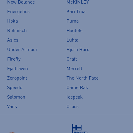
New Balance
McKINLEY
Energetics
Kari Traa
Hoka
Puma
Röhnisch
Haglöfs
Asics
Luhta
Under Armour
Björn Borg
Firefly
Craft
Fjällräven
Merrell
Zeropoint
The North Face
Speedo
CamelBak
Salomon
Icepeak
Vans
Crocs