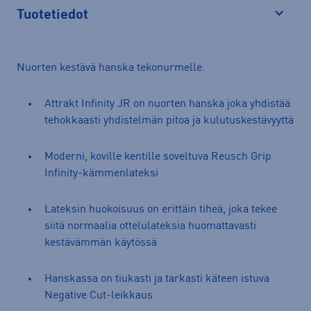
Tuotetiedot
Avaa
Nuorten kestävä hanska tekonurmelle.
Attrakt Infinity JR on nuorten hanska joka yhdistää
tehokkaasti yhdistelmän pitoa ja kulutuskestävyyttä
Moderni, koville kentille soveltuva Reusch Grip
Infinity-kämmenlateksi
Lateksin huokoisuus on erittäin tiheä, joka tekee
siitä normaalia ottelulateksia huomattavasti
kestävämmän käytössä
Hanskassa on tiukasti ja tarkasti käteen istuva
Negative Cut-leikkaus