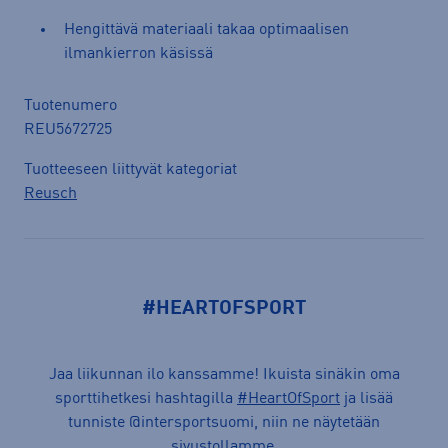
Hengittävä materiaali takaa optimaalisen
ilmankierron käsissä
Tuotenumero
REU5672725
Tuotteeseen liittyvät kategoriat
Reusch
#HEARTOFSPORT
Jaa liikunnan ilo kanssamme! Ikuista sinäkin oma
sporttihetkesi hashtagilla
#HeartOfSport
ja lisää
tunniste @intersportsuomi, niin ne näytetään
sivustollamme.