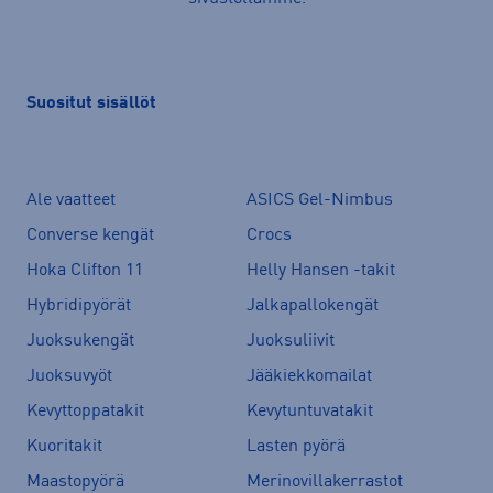
Suositut sisällöt
Ale vaatteet
ASICS Gel-Nimbus
Converse kengät
Crocs
Hoka Clifton 11
Helly Hansen -takit
Hybridipyörät
Jalkapallokengät
Juoksukengät
Juoksuliivit
Juoksuvyöt
Jääkiekkomailat
Kevyttoppatakit
Kevytuntuvatakit
Kuoritakit
Lasten pyörä
Maastopyörä
Merinovillakerrastot