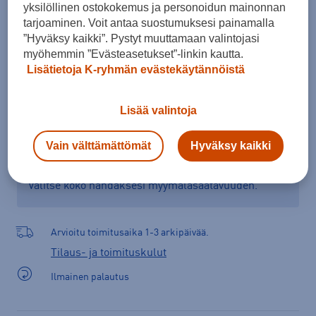
yksilöllinen ostokokemus ja personoidun mainonnan
tarjoaminen. Voit antaa suostumuksesi painamalla
”Hyväksy kaikki”. Pystyt muuttamaan valintojasi
Lisää ostoskoriin
myöhemmin ”Evästeasetukset”-linkin kautta.
Lisätietoja K-ryhmän evästekäytännöistä
Lisää valintoja
Tarkista saatavuus ja tilaa myymälästä
Vain välttämättömät
Hyväksy kaikki
Verkkokauppa:
Saatavilla
Myymälät:
Saatavilla
Valitse koko nähdäksesi myymäläsaatavuuden.
Arvioitu toimitusaika 1-3 arkipäivää.
Tilaus- ja toimituskulut
Ilmainen palautus