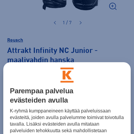
1 / 7
Reusch
Attrakt Infinity NC Junior
-
maalivahdin hanska
39,90 €
Väri
Musta
Parempaa palvelua
evästeiden avulla
K-ryhmä kumppaneineen käyttää palveluissaan
evästeitä, joiden avulla palvelumme toimivat toivotulla
Koko
tavalla. Lisäksi evästeiden avulla mitataan
4
5
6
7
palveluiden tehokkuutta sekä mahdollistetaan