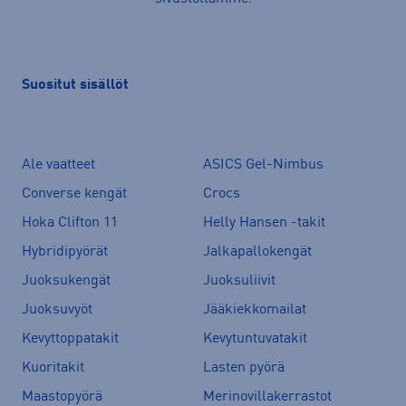
Suositut sisällöt
Ale vaatteet
ASICS Gel-Nimbus
Converse kengät
Crocs
Hoka Clifton 11
Helly Hansen -takit
Hybridipyörät
Jalkapallokengät
Juoksukengät
Juoksuliivit
Juoksuvyöt
Jääkiekkomailat
Kevyttoppatakit
Kevytuntuvatakit
Kuoritakit
Lasten pyörä
Maastopyörä
Merinovillakerrastot