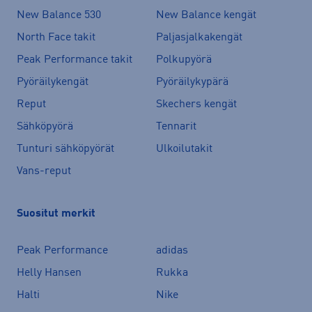
New Balance 530
New Balance kengät
North Face takit
Paljasjalkakengät
Peak Performance takit
Polkupyörä
Pyöräilykengät
Pyöräilykypärä
Reput
Skechers kengät
Sähköpyörä
Tennarit
Tunturi sähköpyörät
Ulkoilutakit
Vans-reput
Suositut merkit
Peak Performance
adidas
Helly Hansen
Rukka
Halti
Nike