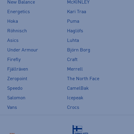
New Balance
McKINLEY
Energetics
Kari Traa
Hoka
Puma
Röhnisch
Haglöfs
Asics
Luhta
Under Armour
Björn Borg
Firefly
Craft
Fjällräven
Merrell
Zeropoint
The North Face
Speedo
CamelBak
Salomon
Icepeak
Vans
Crocs