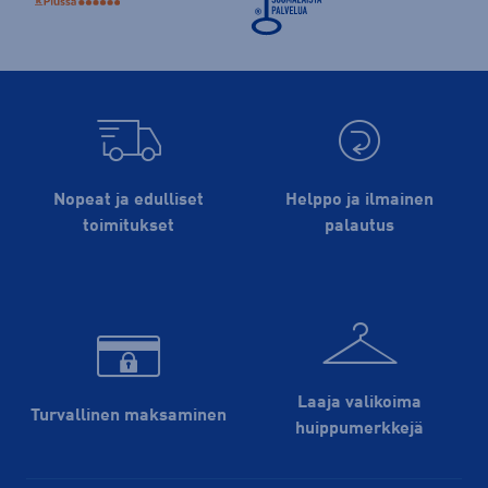
Nopeat ja edulliset
Helppo ja ilmainen
toimitukset
palautus
Laaja valikoima
Turvallinen maksaminen
huippu­merkkejä