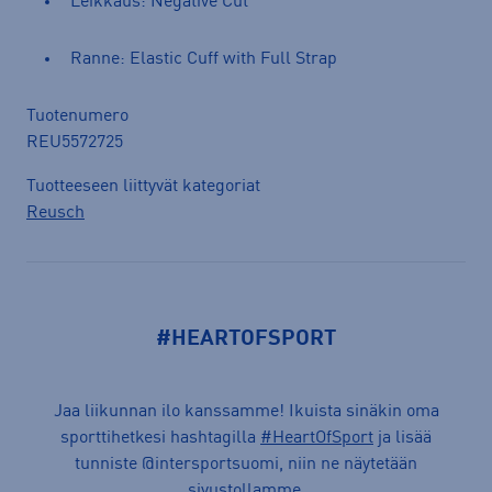
Leikkaus: Negative Cut
Ranne: Elastic Cuff with Full Strap
Tuotenumero
REU5572725
Tuotteeseen liittyvät kategoriat
Reusch
#HEARTOFSPORT
Jaa liikunnan ilo kanssamme! Ikuista sinäkin oma
sporttihetkesi hashtagilla
#HeartOfSport
ja lisää
tunniste @intersportsuomi, niin ne näytetään
sivustollamme.