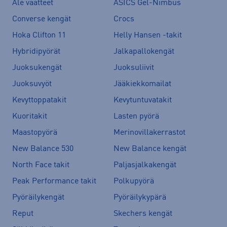
Ale vaatteet
ASICS Gel-Nimbus
Converse kengät
Crocs
Hoka Clifton 11
Helly Hansen -takit
Hybridipyörät
Jalkapallokengät
Juoksukengät
Juoksuliivit
Juoksuvyöt
Jääkiekkomailat
Kevyttoppatakit
Kevytuntuvatakit
Kuoritakit
Lasten pyörä
Maastopyörä
Merinovillakerrastot
New Balance 530
New Balance kengät
North Face takit
Paljasjalkakengät
Peak Performance takit
Polkupyörä
Pyöräilykengät
Pyöräilykypärä
Reput
Skechers kengät