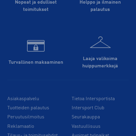
Nopeat ja edulliset
Helppo ja ilmainen
toimitukset
palautus
Laaja valikoima
Turvallinen maksaminen
huippu­merkkejä
Asiakaspalvelu
Tietoa Intersportista
Tuotteiden palautus
Intersport Club
Peruutusilmoitus
Seurakauppa
Reklamaatio
Vastuullisuus
Tilaus- ja toimitusehdot
Avoimet työpaikat