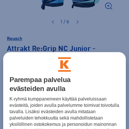
1 / 8
Reusch
Attrakt Re:Grip NC Junior
-
maalivahdin hanska
49,90 €
Parempaa palvelua
Väri
Musta
evästeiden avulla
K-ryhmä kumppaneineen käyttää palveluissaan
evästeitä, joiden avulla palvelumme toimivat toivotulla
tavalla. Lisäksi evästeiden avulla mitataan
Koko
palveluiden tehokkuutta sekä mahdollistetaan
4
5
6
7
yksilöllinen ostokokemus ja personoidun mainonnan