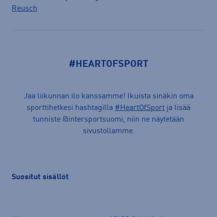
Reusch
#HEARTOFSPORT
Jaa liikunnan ilo kanssamme! Ikuista sinäkin oma
sporttihetkesi hashtagilla
#HeartOfSport
ja lisää
tunniste @intersportsuomi, niin ne näytetään
sivustollamme.
Suositut sisällöt