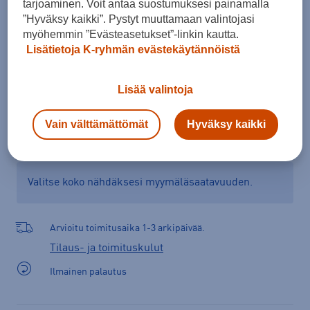
tarjoaminen. Voit antaa suostumuksesi painamalla
”Hyväksy kaikki”. Pystyt muuttamaan valintojasi
myöhemmin ”Evästeasetukset”-linkin kautta.
Lisätietoja K-ryhmän evästekäytännöistä
Lisää ostoskoriin
Lisää valintoja
Tarkista saatavuus ja tilaa myymälästä
Vain välttämättömät
Hyväksy kaikki
Verkkokauppa:
Ei saatavilla
Myymälät:
Saatavilla
Valitse koko nähdäksesi myymäläsaatavuuden.
Arvioitu toimitusaika 1-3 arkipäivää.
Tilaus- ja toimituskulut
Ilmainen palautus