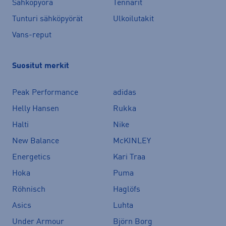
Sähköpyörä
Tennarit
Tunturi sähköpyörät
Ulkoilutakit
Vans-reput
Suositut merkit
Peak Performance
adidas
Helly Hansen
Rukka
Halti
Nike
New Balance
McKINLEY
Energetics
Kari Traa
Hoka
Puma
Röhnisch
Haglöfs
Asics
Luhta
Under Armour
Björn Borg