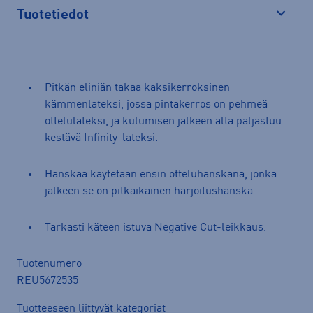
Tuotetiedot
Avaa
Pitkän eliniän takaa kaksikerroksinen
kämmenlateksi, jossa pintakerros on pehmeä
ottelulateksi, ja kulumisen jälkeen alta paljastuu
kestävä Infinity-lateksi.
Hanskaa käytetään ensin otteluhanskana, jonka
jälkeen se on pitkäikäinen harjoitushanska.
Tarkasti käteen istuva Negative Cut-leikkaus.
Tuotenumero
REU5672535
Tuotteeseen liittyvät kategoriat