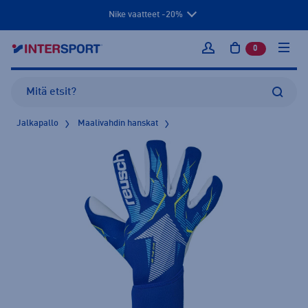
Nike vaatteet -20%
0
tuotetta osto
Kirjaudu sisään
Jalkapallo
Maalivahdin hanskat