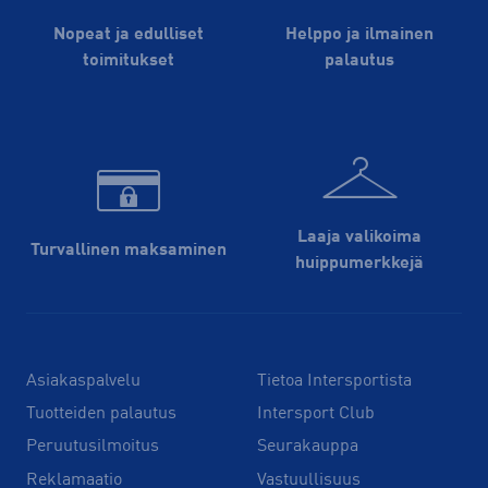
Nopeat ja edulliset
Helppo ja ilmainen
toimitukset
palautus
Laaja valikoima
Turvallinen maksaminen
huippu­merkkejä
Asiakaspalvelu
Tietoa Intersportista
Tuotteiden palautus
Intersport Club
Peruutusilmoitus
Seurakauppa
Reklamaatio
Vastuullisuus