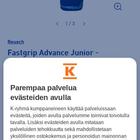
1 / 3
Reusch
Fastgrip Advance Junior
-
maalivahdin hanska
49,90 €
Parempaa palvelua
Väri
Sininen
evästeiden avulla
K-ryhmä kumppaneineen käyttää palveluissaan
evästeitä, joiden avulla palvelumme toimivat toivotulla
tavalla. Lisäksi evästeiden avulla mitataan
Koko
palveluiden tehokkuutta sekä mahdollistetaan
4
5
6
7
yksilöllinen ostokokemus ja personoidun mainonnan