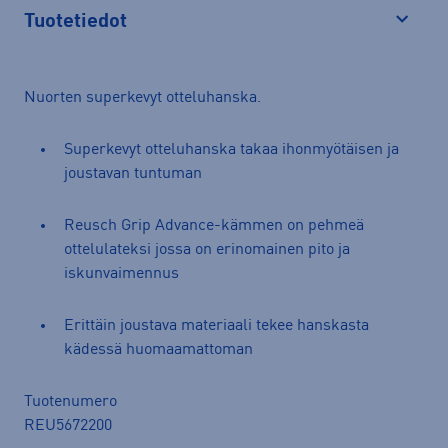
Tuotetiedot
Avaa
Nuorten superkevyt otteluhanska.
Superkevyt otteluhanska takaa ihonmyötäisen ja
joustavan tuntuman
Reusch Grip Advance-kämmen on pehmeä
ottelulateksi jossa on erinomainen pito ja
iskunvaimennus
Erittäin joustava materiaali tekee hanskasta
kädessä huomaamattoman
Tuotenumero
REU5672200