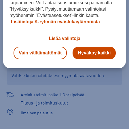
tarjoaminen. Voit antaa suostumuksesi painamalla
”Hyväksy kaikki”. Pystyt muuttamaan valintojasi
myöhemmin ”Evästeasetukset”-linkin kautta.
Lisää ostoskoriin
Lisätietoja K-ryhmän evästekäytännöistä
Lisää valintoja
Tarkista saatavuus ja tilaa myymälästä
Vain välttämättömät
Hyväksy kaikki
Verkkokauppa:
Ei saatavilla
Myymälät:
Saatavilla
Valitse koko nähdäksesi myymäläsaatavuuden.
Arvioitu toimitusaika 1-3 arkipäivää.
Tilaus- ja toimituskulut
Ilmainen palautus