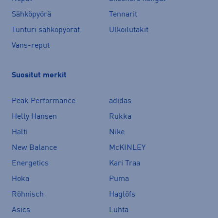
Sähköpyörä
Tennarit
Tunturi sähköpyörät
Ulkoilutakit
Vans-reput
Suositut merkit
Peak Performance
adidas
Helly Hansen
Rukka
Halti
Nike
New Balance
McKINLEY
Energetics
Kari Traa
Hoka
Puma
Röhnisch
Haglöfs
Asics
Luhta