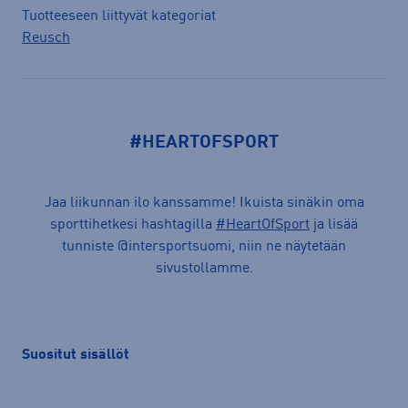
Tuotteeseen liittyvät kategoriat
Reusch
#HEARTOFSPORT
Jaa liikunnan ilo kanssamme! Ikuista sinäkin oma
sporttihetkesi hashtagilla
#HeartOfSport
ja lisää
tunniste @intersportsuomi, niin ne näytetään
sivustollamme.
Suositut sisällöt