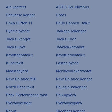
Ale vaatteet
ASICS Gel-Nimbus
Converse kengät
Crocs
Hoka Clifton 11
Helly Hansen -takit
Hybridipyörät
Jalkapallokengät
Juoksukengät
Juoksuliivit
Juoksuvyöt
Jääkiekkomailat
Kevyttoppatakit
Kevytuntuvatakit
Kuoritakit
Lasten pyörä
Maastopyörä
Merinovillakerrastot
New Balance 530
New Balance kengät
North Face takit
Paljasjalkakengät
Peak Performance takit
Polkupyörä
Pyöräilykengät
Pyöräilykypärä
Reput
Skechers kengät