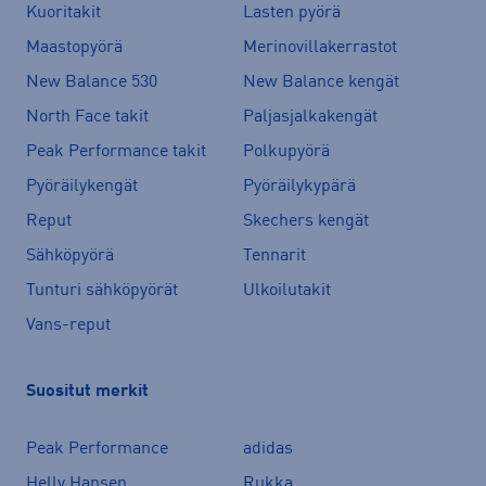
Kuoritakit
Lasten pyörä
Maastopyörä
Merinovillakerrastot
New Balance 530
New Balance kengät
North Face takit
Paljasjalkakengät
Peak Performance takit
Polkupyörä
Pyöräilykengät
Pyöräilykypärä
Reput
Skechers kengät
Sähköpyörä
Tennarit
Tunturi sähköpyörät
Ulkoilutakit
Vans-reput
Suositut merkit
Peak Performance
adidas
Helly Hansen
Rukka