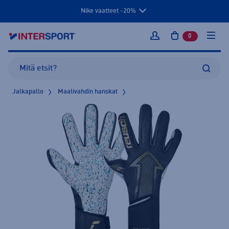
Nike vaatteet -20%
0
tuotetta osto
Kirjaudu sisään
Jalkapallo
Maalivahdin hanskat