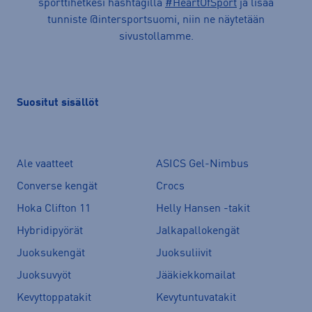
sporttihetkesi hashtagilla
#HeartOfSport
ja lisää
tunniste @intersportsuomi, niin ne näytetään
sivustollamme.
Suositut sisällöt
Ale vaatteet
ASICS Gel-Nimbus
Converse kengät
Crocs
Hoka Clifton 11
Helly Hansen -takit
Hybridipyörät
Jalkapallokengät
Juoksukengät
Juoksuliivit
Juoksuvyöt
Jääkiekkomailat
Kevyttoppatakit
Kevytuntuvatakit