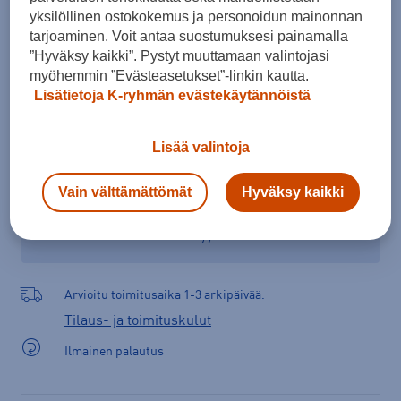
yksilöllinen ostokokemus ja personoidun mainonnan
tarjoaminen. Voit antaa suostumuksesi painamalla
”Hyväksy kaikki”. Pystyt muuttamaan valintojasi
Lisää ostoskoriin
myöhemmin ”Evästeasetukset”-linkin kautta.
Lisätietoja K-ryhmän evästekäytännöistä
Lisää valintoja
Tarkista saatavuus ja tilaa myymälästä
Verkkokauppa:
Ei saatavilla
Myymälät:
Saatavilla
Vain välttämättömät
Hyväksy kaikki
Valitse koko nähdäksesi myymäläsaatavuuden.
Arvioitu toimitusaika 1-3 arkipäivää.
Tilaus- ja toimituskulut
Ilmainen palautus