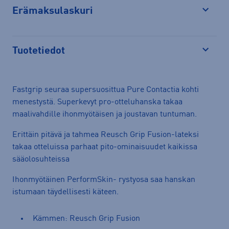
Erämaksulaskuri
Avaa
Tuotetiedot
Avaa
Fastgrip seuraa supersuosittua Pure Contactia kohti
menestystä. Superkevyt pro-otteluhanska takaa
maalivahdille ihonmyötäisen ja joustavan tuntuman.
Erittäin pitävä ja tahmea Reusch Grip Fusion-lateksi
takaa otteluissa parhaat pito-ominaisuudet kaikissa
sääolosuhteissa
Ihonmyötäinen PerformSkin- rystyosa saa hanskan
istumaan täydellisesti käteen.
Kämmen: Reusch Grip Fusion