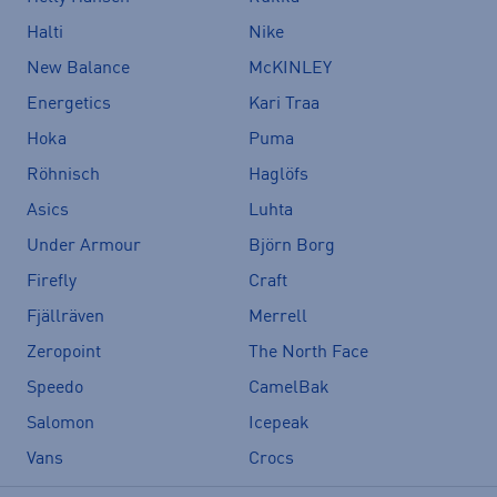
Halti
Nike
New Balance
McKINLEY
Energetics
Kari Traa
Hoka
Puma
Röhnisch
Haglöfs
Asics
Luhta
Under Armour
Björn Borg
Firefly
Craft
Fjällräven
Merrell
Zeropoint
The North Face
Speedo
CamelBak
Salomon
Icepeak
Vans
Crocs