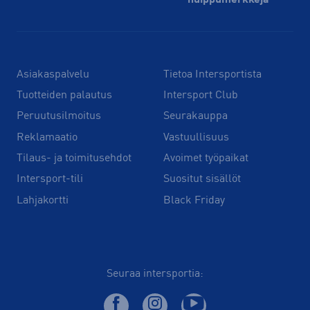
huippu­merkkejä
Asiakaspalvelu
Tietoa Intersportista
Tuotteiden palautus
Intersport Club
Peruutusilmoitus
Seurakauppa
Reklamaatio
Vastuullisuus
Tilaus- ja toimitusehdot
Avoimet työpaikat
Intersport-tili
Suositut sisällöt
Lahjakortti
Black Friday
Seuraa intersportia: