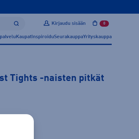
Kirjaudu sisään
0
tuotetta ostoskoris
palvelu
Kaupat
Inspiroidu
Seurakauppa
Yrityskauppa
t Tights
-naisten pitkät
ätietoa