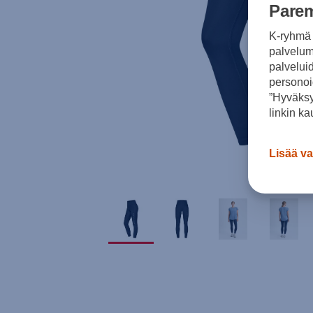
Parem
K-ryhmä 
palvelumm
palvelui
personoi
”Hyväksy
linkin ka
Lisää va