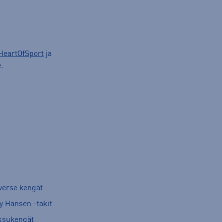
HeartOfSport
ja
.
verse kengät
y Hansen -takit
ksukengät