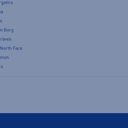
rgetics
ma
cs
rn Borg
lräven
 North Face
omon
cs