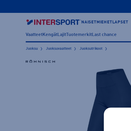
NAISET
MIEHET
LAPSET
Vaatteet
Kengät
Lajit
Tuotemerkit
Last chance
Juoksu
Juoksuvaatteet
Juoksutrikoot