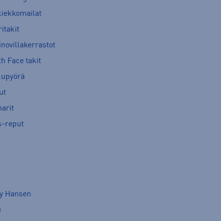
kiekkomailat
itakit
novillakerrastot
h Face takit
kupyörä
ut
arit
s-reput
ly Hansen
e