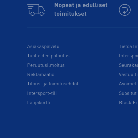
Nopeat ja edulliset
toimitukset
Asiakaspalvelu
Tietoa In
Tuotteiden palautus
Interspo
Peruutusilmoitus
Seuraka
Reklamaatio
Vastuull
Tilaus- ja toimitusehdot
Avoimet 
Intersport-tili
Suositut 
Lahjakortti
Black Fr