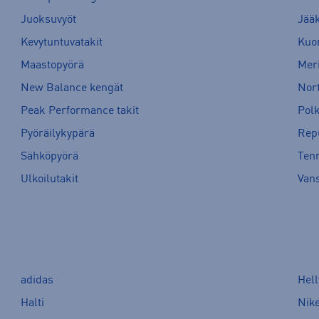
Juoksuvyöt
Jää
Kevytuntuvatakit
Kuor
Maastopyörä
Meri
New Balance kengät
Nort
Peak Performance takit
Pol
Pyöräilykypärä
Rep
Sähköpyörä
Tenn
Ulkoilutakit
Van
adidas
Hel
Halti
Nik