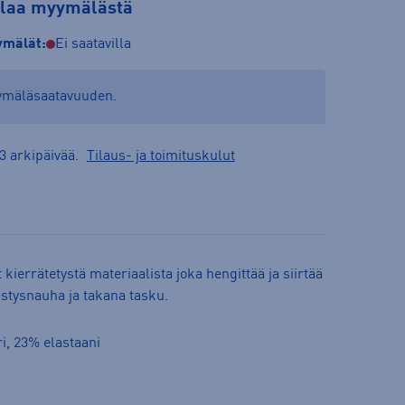
tilaa myymälästä
mälät:
Ei saatavilla
yymäläsaatavuuden.
3 arkipäivää.
Tilaus- ja toimituskulut
 kierrätetystä materiaalista joka hengittää ja siirtää
ristysnauha ja takana tasku.
ri, 23% elastaani