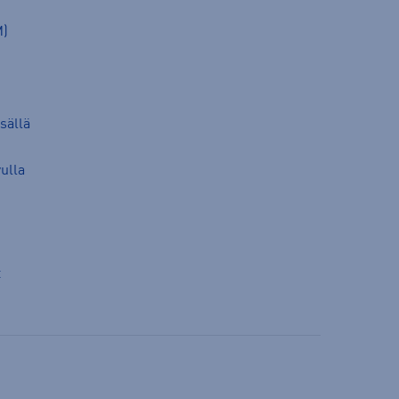
M)
sällä
vulla
t