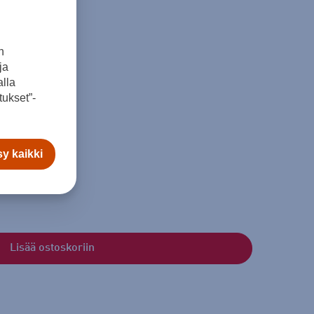
n
ja
lla
ukset”-
y kaikki
Lisää ostoskoriin