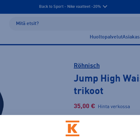
Back to Sport - Nike vaatteet -20%
Huoltopalvelut
Asiakas
Röhnisch
Jump High Wais
trikoot
35,00 €
Hinta verkossa
Normaalihinta: 69,90 €
Lis
30pv alin hinta: 35,00 €