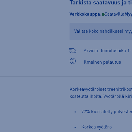
Tarkista saatavuus ja 
Verkkokauppa:
Saatavilla
Myy
Valitse koko nähdäksesi m
Arvioitu toimitusaika 1-
Ilmainen palautus
Korkeavyötäröiset treenitrikoot
kosteutta iholta. Vyötäröllä ki
77% kierrätetty polyeste
Korkea vyötärö