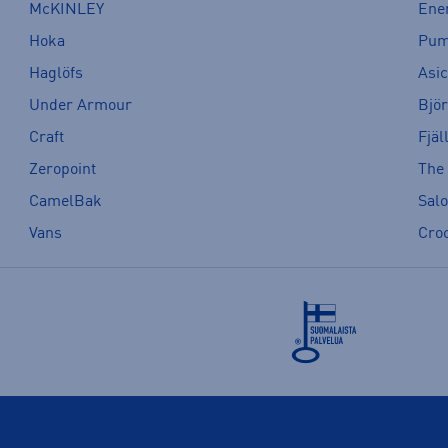
McKINLEY
Ene
Hoka
Pu
Haglöfs
Asi
Under Armour
Bjö
Craft
Fjäl
Zeropoint
The
CamelBak
Sal
Vans
Cro