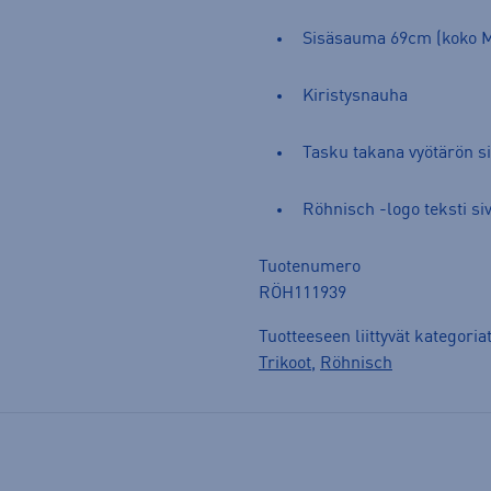
Sisäsauma 69cm (koko 
Kiristysnauha
Tasku takana vyötärön si
Röhnisch -logo teksti si
Tuotenumero
RÖH111939
Tuotteeseen liittyvät kategoria
Trikoot
,
Röhnisch