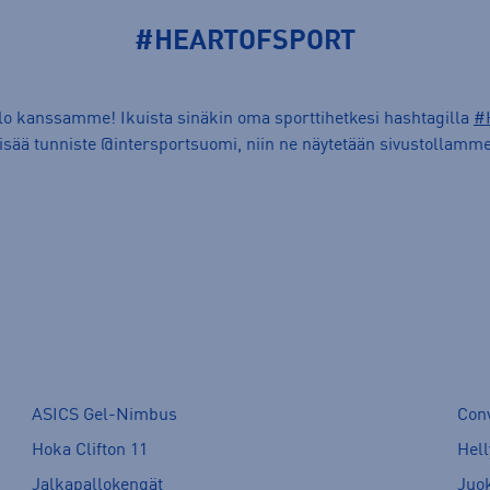
#HEARTOFSPORT
ilo kanssamme! Ikuista sinäkin oma sporttihetkesi hashtagilla
#
lisää tunniste @intersportsuomi, niin ne näytetään sivustollamme
ASICS Gel-Nimbus
Con
Hoka Clifton 11
Hell
Jalkapallokengät
Juo