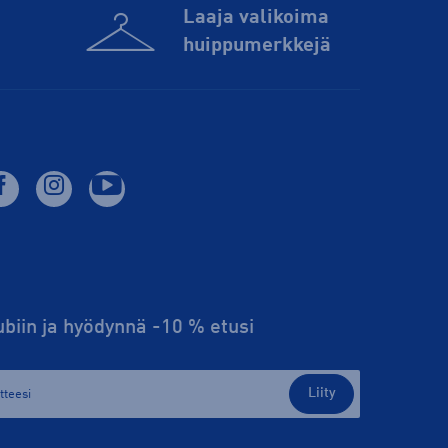
Laaja valikoima
huippu­merkkejä
lubiin ja hyödynnä -10 % etusi
Liity