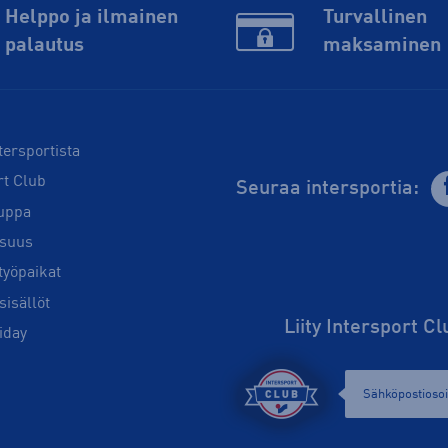
Helppo ja ilmainen
Turvallinen
palautus
maksaminen
tersportista
rt Club
Seuraa intersportia:
uppa
isuus
työpaikat
sisällöt
Liity Intersport C
iday