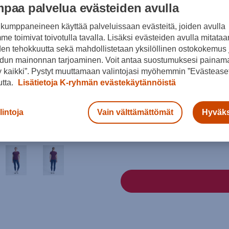
paa palvelua evästeiden avulla
LAST CHANCE
kumppaneineen käyttää palveluissaan evästeitä, joiden avulla
Väri
e toimivat toivotulla tavalla. Lisäksi evästeiden avulla mitataa
den tehokkuutta sekä mahdollistetaan yksilöllinen ostokokemus 
dun mainonnan tarjoaminen. Voit antaa suostumuksesi painama
 kaikki”. Pystyt muuttamaan valintojasi myöhemmin ”Evästeaset
Sininen
utta.
Lisätietoja K-ryhmän evästekäytännöistä
Koko
lintoja
Vain välttämättömät
Hyväks
XS
S
Kokotaulukko