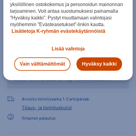
yksilöllinen ostokokemus ja personoidun mainonnan
tarjoaminen. Voit antaa suostumuksesi painamalla
”Hyväksy kaikki”. Pystyt muuttamaan valintojasi
Lisää ostoskoriin
myöhemmin ”Evästeasetukset”-linkin kautta.
Lisätietoja K-ryhmän evästekäytännöistä
Lisää valintoja
Tarkista saatavuus ja tilaa myymälästä
Verkkokauppa:
Saatavilla
Myymälät:
Saatavilla
Vain välttämättömät
Hyväksy kaikki
Valitse koko nähdäksesi myymäläsaatavuuden.
Arvioitu toimitusaika 1-3 arkipäivää.
Tilaus- ja toimituskulut
Ilmainen palautus