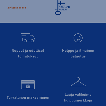
Nopeat ja edulliset
Helppo ja ilmainen
toimitukset
palautus
Laaja valikoima
Turvallinen maksaminen
huippu­merkkejä