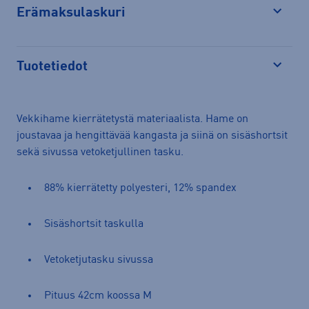
Erämaksulaskuri
Avaa
Tuotetiedot
Avaa
Vekkihame kierrätetystä materiaalista. Hame on
joustavaa ja hengittävää kangasta ja siinä on sisäshortsit
sekä sivussa vetoketjullinen tasku.
88% kierrätetty polyesteri, 12% spandex
Sisäshortsit taskulla
Vetoketjutasku sivussa
Pituus 42cm koossa M