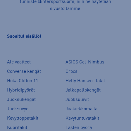
tunniste @intersportsuomi, niin ne näytetään
sivustollamme.
Suositut sisällöt
Ale vaatteet
ASICS Gel-Nimbus
Converse kengät
Crocs
Hoka Clifton 11
Helly Hansen -takit
Hybridipyörät
Jalkapallokengät
Juoksukengät
Juoksuliivit
Juoksuvyöt
Jääkiekkomailat
Kevyttoppatakit
Kevytuntuvatakit
Kuoritakit
Lasten pyörä