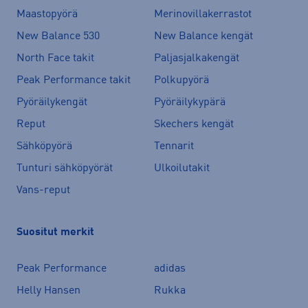
Maastopyörä
Merinovillakerrastot
New Balance 530
New Balance kengät
North Face takit
Paljasjalkakengät
Peak Performance takit
Polkupyörä
Pyöräilykengät
Pyöräilykypärä
Reput
Skechers kengät
Sähköpyörä
Tennarit
Tunturi sähköpyörät
Ulkoilutakit
Vans-reput
Suositut merkit
Peak Performance
adidas
Helly Hansen
Rukka