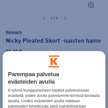
1 / 9
Röhnisch
Nicky Pleated Skort
-naisten hame
89,90 €
Väri
Tummansininen
Parempaa palvelua
evästeiden avulla
Koko
K-ryhmä kumppaneineen käyttää palveluissaan
XS
S
M
L
XL
evästeitä, joiden avulla palvelumme toimivat toivotulla
tavalla. Lisäksi evästeiden avulla mitataan
Kokotaulukko
palveluiden tehokkuutta sekä mahdollistetaan