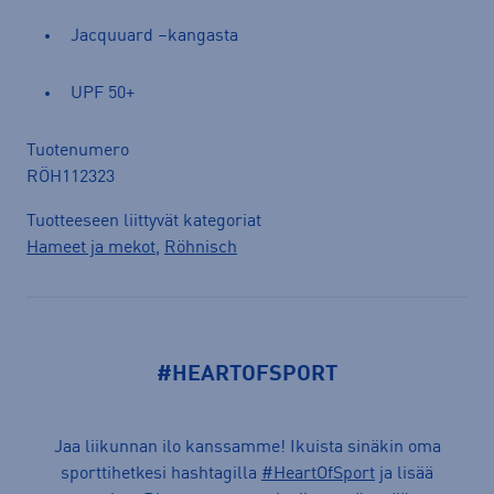
Jacquuard –kangasta
UPF 50+
Tuotenumero
RÖH112323
Tuotteeseen liittyvät kategoriat
Hameet ja mekot
,
Röhnisch
#HEARTOFSPORT
Jaa liikunnan ilo kanssamme! Ikuista sinäkin oma
sporttihetkesi hashtagilla
#HeartOfSport
ja lisää