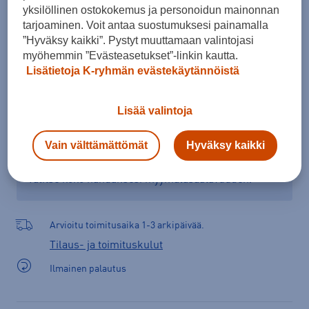
yksilöllinen ostokokemus ja personoidun mainonnan
tarjoaminen. Voit antaa suostumuksesi painamalla
”Hyväksy kaikki”. Pystyt muuttamaan valintojasi
Lisää ostoskoriin
myöhemmin ”Evästeasetukset”-linkin kautta.
Lisätietoja K-ryhmän evästekäytännöistä
Lisää valintoja
Tarkista saatavuus ja tilaa myymälästä
Verkkokauppa:
Saatavilla
Myymälät:
Saatavilla
Vain välttämättömät
Hyväksy kaikki
Valitse koko nähdäksesi myymäläsaatavuuden.
Arvioitu toimitusaika 1-3 arkipäivää.
Tilaus- ja toimituskulut
Ilmainen palautus