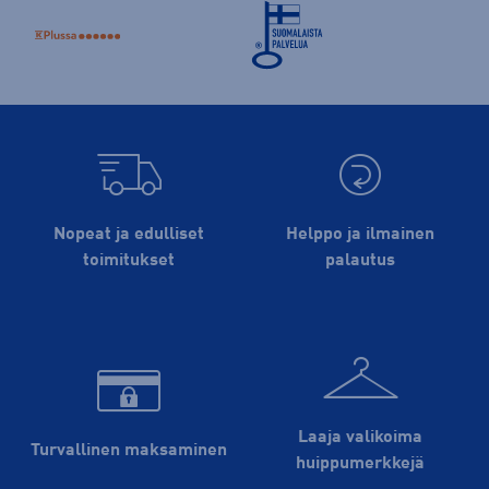
Nopeat ja edulliset
Helppo ja ilmainen
toimitukset
palautus
Laaja valikoima
Turvallinen maksaminen
huippu­merkkejä