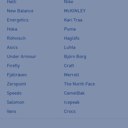
Halti
Nike
New Balance
McKINLEY
Energetics
Kari Traa
Hoka
Puma
Röhnisch
Haglöfs
Asics
Luhta
Under Armour
Björn Borg
Firefly
Craft
Fjällräven
Merrell
Zeropoint
The North Face
Speedo
CamelBak
Salomon
Icepeak
Vans
Crocs