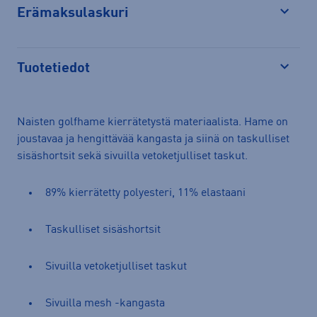
Erämaksulaskuri
Avaa
Tuotetiedot
Avaa
Naisten golfhame kierrätetystä materiaalista. Hame on
joustavaa ja hengittävää kangasta ja siinä on taskulliset
sisäshortsit sekä sivuilla vetoketjulliset taskut.
89% kierrätetty polyesteri, 11% elastaani
Taskulliset sisäshortsit
Sivuilla vetoketjulliset taskut
Sivuilla mesh -kangasta