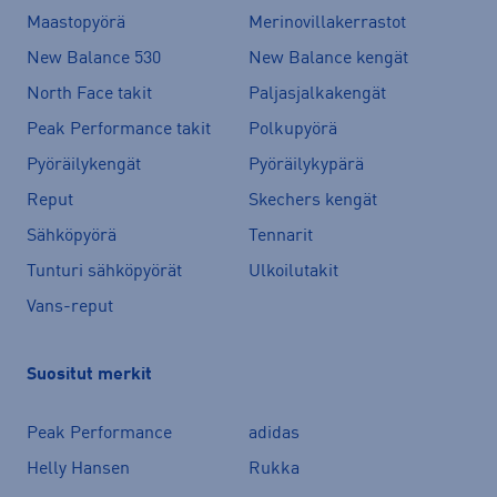
Maastopyörä
Merinovillakerrastot
New Balance 530
New Balance kengät
North Face takit
Paljasjalkakengät
Peak Performance takit
Polkupyörä
Pyöräilykengät
Pyöräilykypärä
Reput
Skechers kengät
Sähköpyörä
Tennarit
Tunturi sähköpyörät
Ulkoilutakit
Vans-reput
Suositut merkit
Peak Performance
adidas
Helly Hansen
Rukka