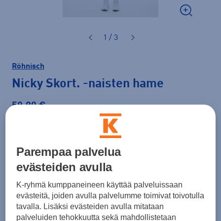
1 / 3
Röhnisch
Nicky Skort.
-naisten hame
59,90 €
Väri
Musta
Parempaa palvelua
evästeiden avulla
Koko
K-ryhmä kumppaneineen käyttää palveluissaan
XS
S
M
L
XL
XXL
evästeitä, joiden avulla palvelumme toimivat toivotulla
tavalla. Lisäksi evästeiden avulla mitataan
Kokotaulukko
palveluiden tehokkuutta sekä mahdollistetaan