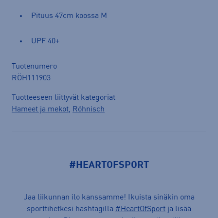
Pituus 47cm koossa M
UPF 40+
Tuotenumero
RÖH111903
Tuotteeseen liittyvät kategoriat
Hameet ja mekot
,
Röhnisch
#HEARTOFSPORT
Jaa liikunnan ilo kanssamme! Ikuista sinäkin oma
sporttihetkesi hashtagilla
#HeartOfSport
ja lisää