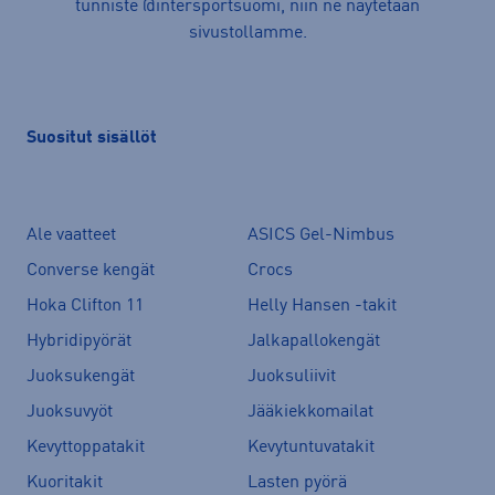
tunniste @intersportsuomi, niin ne näytetään
sivustollamme.
Suositut sisällöt
Ale vaatteet
ASICS Gel-Nimbus
Converse kengät
Crocs
Hoka Clifton 11
Helly Hansen -takit
Hybridipyörät
Jalkapallokengät
Juoksukengät
Juoksuliivit
Juoksuvyöt
Jääkiekkomailat
Kevyttoppatakit
Kevytuntuvatakit
Kuoritakit
Lasten pyörä