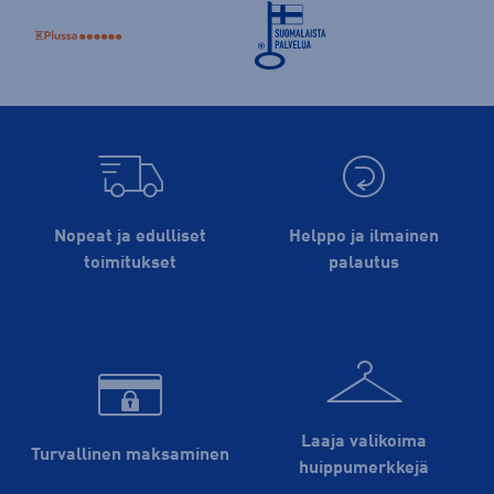
Nopeat ja edulliset
Helppo ja ilmainen
toimitukset
palautus
Laaja valikoima
Turvallinen maksaminen
huippu­merkkejä