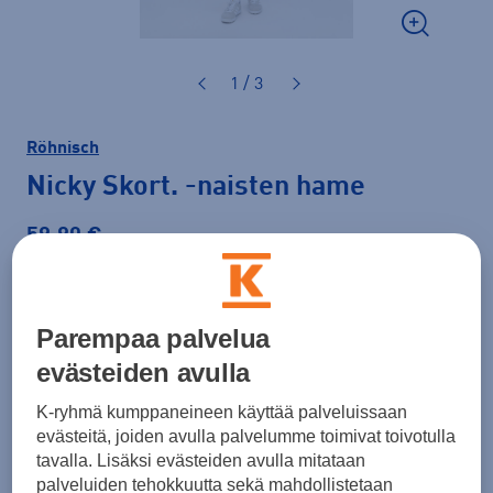
1 / 3
Röhnisch
Nicky Skort.
-naisten hame
59,90 €
Väri
Punainen
Parempaa palvelua
evästeiden avulla
Koko
K-ryhmä kumppaneineen käyttää palveluissaan
XS
S
M
L
XL
evästeitä, joiden avulla palvelumme toimivat toivotulla
tavalla. Lisäksi evästeiden avulla mitataan
Kokotaulukko
palveluiden tehokkuutta sekä mahdollistetaan