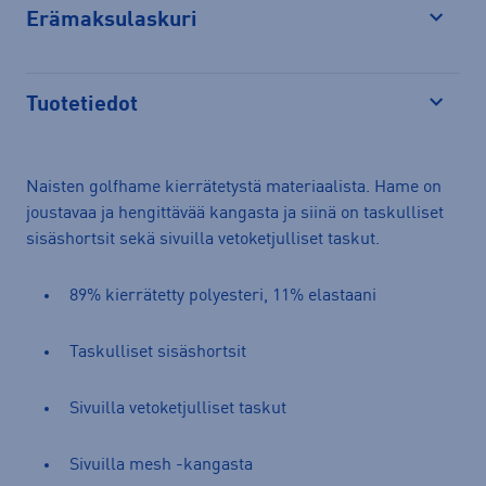
Erämaksulaskuri
Avaa
Tuotetiedot
Avaa
Naisten golfhame kierrätetystä materiaalista. Hame on
joustavaa ja hengittävää kangasta ja siinä on taskulliset
sisäshortsit sekä sivuilla vetoketjulliset taskut.
89% kierrätetty polyesteri, 11% elastaani
Taskulliset sisäshortsit
Sivuilla vetoketjulliset taskut
Sivuilla mesh -kangasta