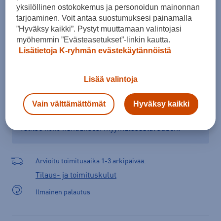
yksilöllinen ostokokemus ja personoidun mainonnan
tarjoaminen. Voit antaa suostumuksesi painamalla
”Hyväksy kaikki”. Pystyt muuttamaan valintojasi
Lisää ostoskoriin
myöhemmin ”Evästeasetukset”-linkin kautta.
Lisätietoja K-ryhmän evästekäytännöistä
Lisää valintoja
Tarkista saatavuus ja tilaa myymälästä
Verkkokauppa:
Saatavilla
Myymälät:
Saatavilla
Vain välttämättömät
Hyväksy kaikki
Valitse koko nähdäksesi myymäläsaatavuuden.
Arvioitu toimitusaika 1-3 arkipäivää.
Tilaus- ja toimituskulut
Ilmainen palautus