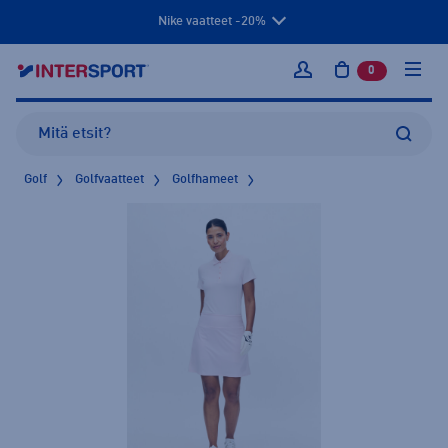
Nike vaatteet -20%
0
tuotetta osto
Kirjaudu sisään
Golf
Golfvaatteet
Golfhameet