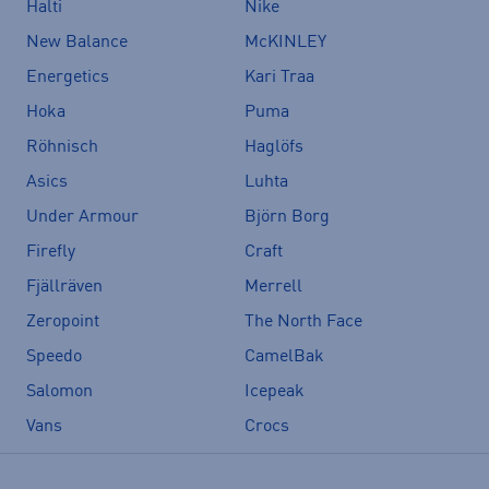
Halti
Nike
New Balance
McKINLEY
Energetics
Kari Traa
Hoka
Puma
Röhnisch
Haglöfs
Asics
Luhta
Under Armour
Björn Borg
Firefly
Craft
Fjällräven
Merrell
Zeropoint
The North Face
Speedo
CamelBak
Salomon
Icepeak
Vans
Crocs