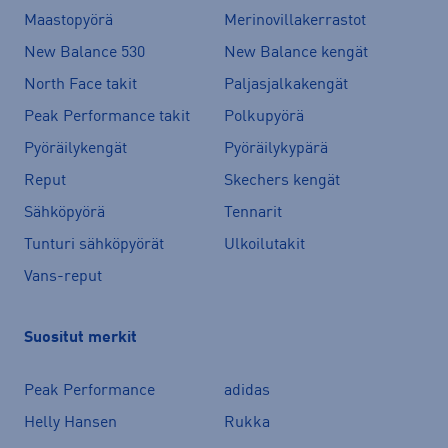
Maastopyörä
Merinovillakerrastot
New Balance 530
New Balance kengät
North Face takit
Paljasjalkakengät
Peak Performance takit
Polkupyörä
Pyöräilykengät
Pyöräilykypärä
Reput
Skechers kengät
Sähköpyörä
Tennarit
Tunturi sähköpyörät
Ulkoilutakit
Vans-reput
Suositut merkit
Peak Performance
adidas
Helly Hansen
Rukka