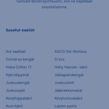
tunniste @intersportsuomi, niin ne näytetään
sivustollamme.
Suositut sisällöt
Ale vaatteet
ASICS Gel-Nimbus
Converse kengät
Crocs
Hoka Clifton 11
Helly Hansen -takit
Hybridipyörät
Jalkapallokengät
Juoksukengät
Juoksuliivit
Juoksuvyöt
Jääkiekkomailat
Kevyttoppatakit
Kevytuntuvatakit
Kuoritakit
Lasten pyörä