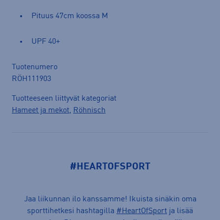
Pituus 47cm koossa M
UPF 40+
Tuotenumero
RÖH111903
Tuotteeseen liittyvät kategoriat
Hameet ja mekot
,
Röhnisch
#HEARTOFSPORT
Jaa liikunnan ilo kanssamme! Ikuista sinäkin oma
sporttihetkesi hashtagilla
#HeartOfSport
ja lisää