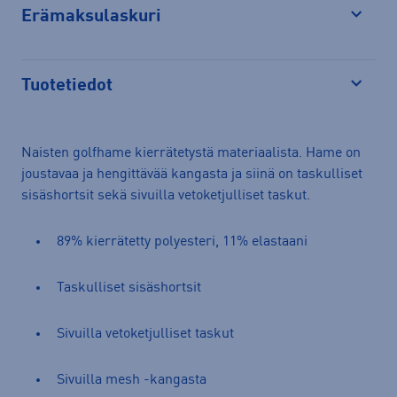
Erämaksulaskuri
Avaa
Tuotetiedot
Avaa
Naisten golfhame kierrätetystä materiaalista. Hame on
joustavaa ja hengittävää kangasta ja siinä on taskulliset
sisäshortsit sekä sivuilla vetoketjulliset taskut.
89% kierrätetty polyesteri, 11% elastaani
Taskulliset sisäshortsit
Sivuilla vetoketjulliset taskut
Sivuilla mesh -kangasta