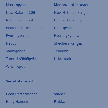
Maastopyörä
Merinovillakerrastot
New Balance 530
New Balance kengät
North Face takit
Paljasjalkakengät
Peak Performance takit
Polkupyörä
Pyöräilykengät
Pyöräilykypärä
Reput
Skechers kengät
Sähköpyörä
Tennarit
Tunturi sähköpyörät
Ulkoilutakit
Vans-reput
Suositut merkit
Peak Performance
adidas
Helly Hansen
Rukka