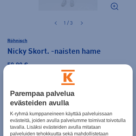
1 / 3
Röhnisch
Nicky Skort.
-naisten hame
59,90 €
Väri
Punainen
Parempaa palvelua
evästeiden avulla
Koko
K-ryhmä kumppaneineen käyttää palveluissaan
M
L
XL
evästeitä, joiden avulla palvelumme toimivat toivotulla
tavalla. Lisäksi evästeiden avulla mitataan
Kokotaulukko
palveluiden tehokkuutta sekä mahdollistetaan