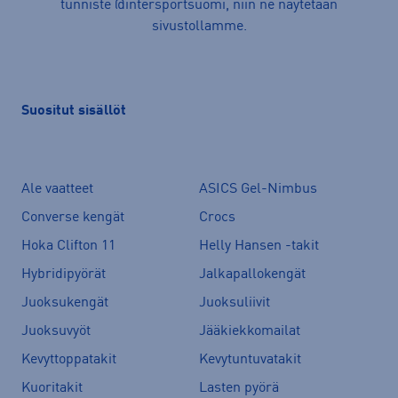
tunniste @intersportsuomi, niin ne näytetään
sivustollamme.
Suositut sisällöt
Ale vaatteet
ASICS Gel-Nimbus
Converse kengät
Crocs
Hoka Clifton 11
Helly Hansen -takit
Hybridipyörät
Jalkapallokengät
Juoksukengät
Juoksuliivit
Juoksuvyöt
Jääkiekkomailat
Kevyttoppatakit
Kevytuntuvatakit
Kuoritakit
Lasten pyörä