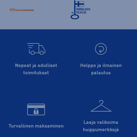
Nopeat ja edulliset
Helppo ja ilmainen
toimitukset
palautus
Laaja valikoima
Turvallinen maksaminen
huippu­merkkejä