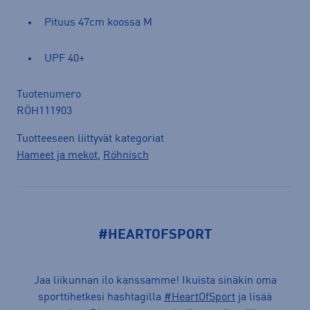
Pituus 47cm koossa M
UPF 40+
Tuotenumero
RÖH111903
Tuotteeseen liittyvät kategoriat
Hameet ja mekot
,
Röhnisch
#HEARTOFSPORT
Jaa liikunnan ilo kanssamme! Ikuista sinäkin oma
sporttihetkesi hashtagilla
#HeartOfSport
ja lisää