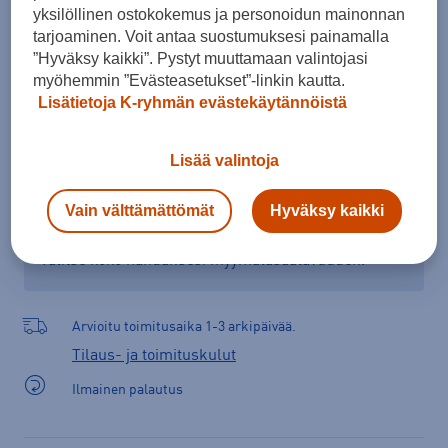
yksilöllinen ostokokemus ja personoidun mainonnan
tarjoaminen. Voit antaa suostumuksesi painamalla
”Hyväksy kaikki”. Pystyt muuttamaan valintojasi
Lisää ostoskoriin
myöhemmin ”Evästeasetukset”-linkin kautta.
Lisätietoja K-ryhmän evästekäytännöistä
Lisää valintoja
Tarkista saatavuus ja tilaa myymälästä
Verkkokauppa:
Saatavilla
Myymälät:
Saatavilla
Vain välttämättömät
Hyväksy kaikki
Valitse koko nähdäksesi myymäläsaatavuuden.
Arvioitu toimitusaika 1-3 arkipäivää.
Tilaus- ja toimituskulut
Ilmainen palautus