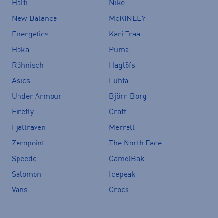
Halti
Nike
New Balance
McKINLEY
Energetics
Kari Traa
Hoka
Puma
Röhnisch
Haglöfs
Asics
Luhta
Under Armour
Björn Borg
Firefly
Craft
Fjällräven
Merrell
Zeropoint
The North Face
Speedo
CamelBak
Salomon
Icepeak
Vans
Crocs