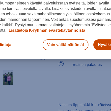
kumppaneineen käyttää palveluissaan evästeitä, joiden avulla
e toimivat toivotulla tavalla. Lisäksi evästeiden avulla mitataa
den tehokkuutta sekä mahdollistetaan yksilöllinen ostokokemus 
dun mainonnan tarjoaminen. Voit antaa suostumuksesi painama
 kaikki”. Pystyt muuttamaan valintojasi myöhemmin ”Evästeaset
utta.
Lisätietoja K-ryhmän evästekäytännöistä
lintoja
Vain välttämättömät
Hyväks
Arvioitu toimitusaika 1-
Ilmainen palautus
Naisten lippalakki kierrätetyst