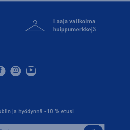
Laaja valikoima
huippu­merkkejä
lubiin ja hyödynnä -10 % etusi