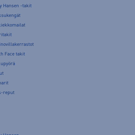
y Hansen -takit
ksukengät
kiekkomailat
itakit
novillakerrastot
h Face takit
kupyörä
ut
arit
s-reput