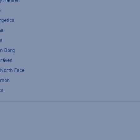
ly Hansen
e
rgetics
ma
cs
rn Borg
lräven
 North Face
omon
cs