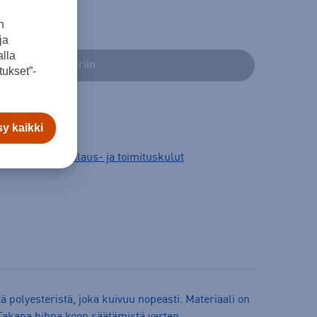
n
ja
lla
Lisää ostoskoriin
ukset”-
y kaikki
3 arkipäivää.
Tilaus- ja toimituskulut
ä polyesteristä, joka kuivuu nopeasti. Materiaali on