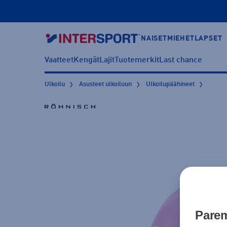
NAISET
MIEHET
LAPSET
Vaatteet
Kengät
Lajit
Tuotemerkit
Last chance
Ulkoilu
Asusteet ulkoiluun
Ulkoilupäähineet
Parem