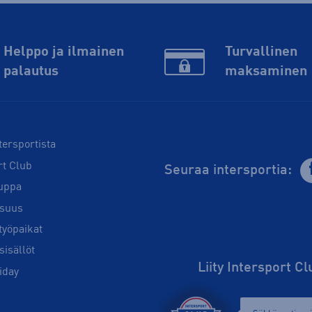
Helppo ja ilmainen
Turvallinen
palautus
maksaminen
tersportista
rt Club
Seuraa intersportia:
uppa
isuus
työpaikat
sisällöt
Liity Intersport C
iday