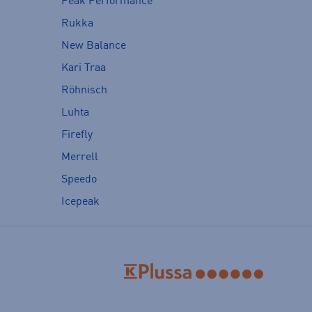
Peak Performance
Rukka
New Balance
Kari Traa
Röhnisch
Luhta
Firefly
Merrell
Speedo
Icepeak