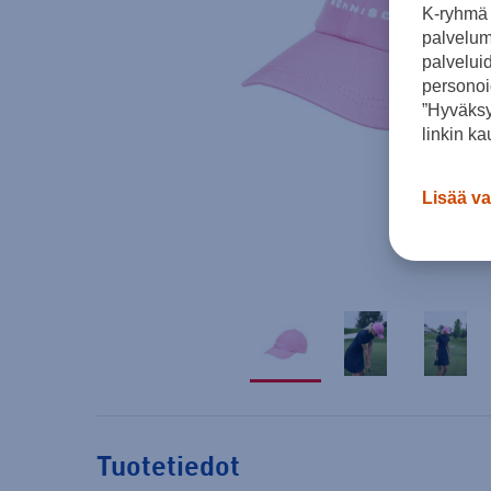
K-ryhmä 
palvelumm
palvelui
personoi
”Hyväksy
linkin ka
Lisää va
Tuotetiedot