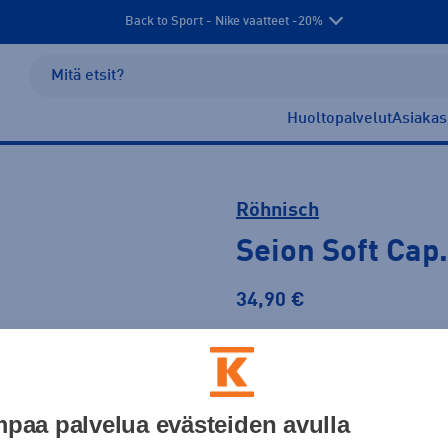
Back to Sport - Nike vaatteet -20%
Huoltopalvelut
Asiakas
Röhnisch
Seion Soft Cap.
34,90 €
Väri
paa palvelua evästeiden avulla