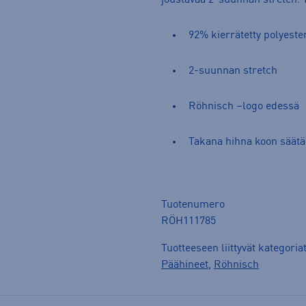
joustavaa 2-suunnan stretch. 
92% kierrätetty polyeste
2-suunnan stretch
Röhnisch –logo edessä
Takana hihna koon säätä
Tuotenumero
RÖH111785
Tuotteeseen liittyvät kategoria
Päähineet
,
Röhnisch