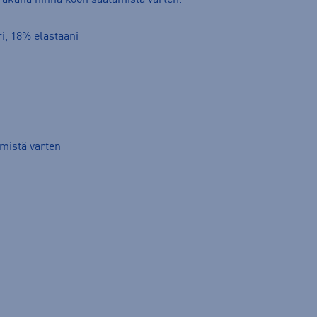
Takana hihna koon säätämistä varten.
ri, 18% elastaani
mistä varten
t