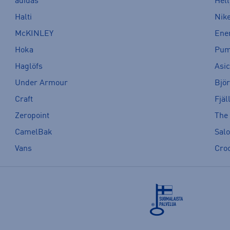
adidas
Hel
Halti
Nik
McKINLEY
Ene
Hoka
Pu
Haglöfs
Asi
Under Armour
Bjö
Craft
Fjäl
Zeropoint
The
CamelBak
Sal
Vans
Cro