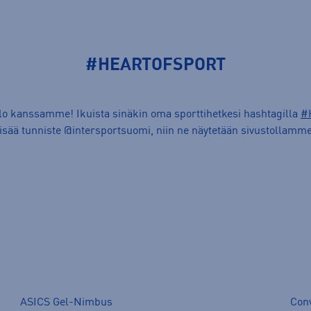
#HEARTOFSPORT
ilo kanssamme! Ikuista sinäkin oma sporttihetkesi hashtagilla
#
lisää tunniste @intersportsuomi, niin ne näytetään sivustollamme
ASICS Gel-Nimbus
Con