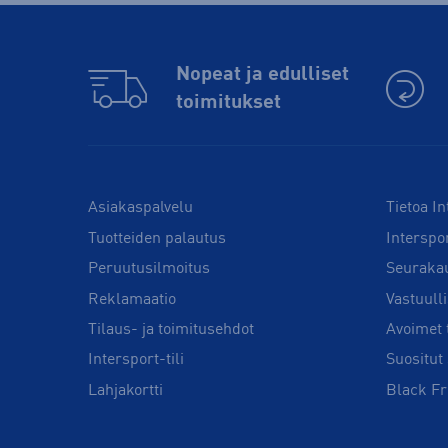
Nopeat ja edulliset
toimitukset
Asiakaspalvelu
Tietoa In
Tuotteiden palautus
Interspo
Peruutusilmoitus
Seuraka
Reklamaatio
Vastuull
Tilaus- ja toimitusehdot
Avoimet 
Intersport-tili
Suositut 
Lahjakortti
Black Fr