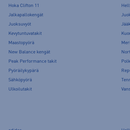
Hoka Clifton 11
Hell
Jalkapallokengät
Juo
Juoksuvyöt
Jää
Kevytuntuvatakit
Kuor
Maastopyörä
Meri
New Balance kengät
Nort
Peak Performance takit
Pol
Pyöräilykypärä
Rep
Sähköpyörä
Tenn
Ulkoilutakit
Van