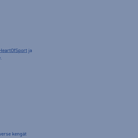
HeartOfSport
ja
.
verse kengät