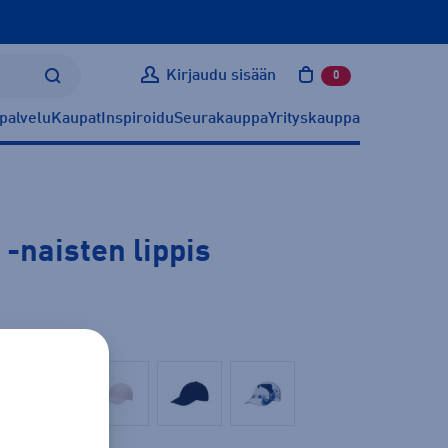
Kirjaudu sisään
0
tuotetta ostoskoris
palvelu
Kaupat
Inspiroidu
Seurakauppa
Yrityskauppa
-naisten lippis
Pinkki