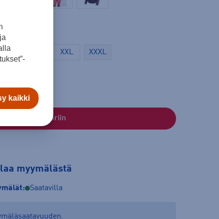
n
ja
lla
L
XL
XXL
XXXL
ukset”-
y kaikki
Lisää ostoskoriin
tilaa myymälästä
mälät:
Saatavilla
yymäläsaatavuuden.