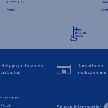
CamelBak
Sal
Vans
Cro
Helppo ja ilmainen
Turvallinen
palautus
maksaminen
tersportista
rt Club
Seuraa intersportia: