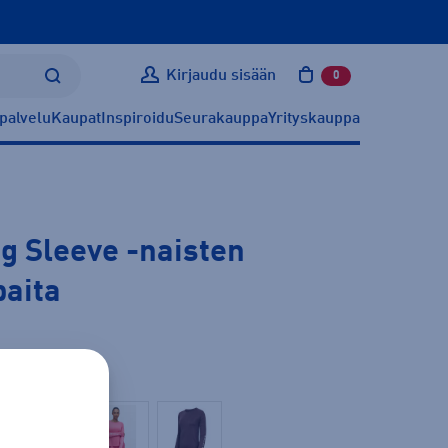
Kirjaudu sisään
0
tuotetta ostoskoris
palvelu
Kaupat
Inspiroidu
Seurakauppa
Yrityskauppa
g Sleeve
-naisten
paita