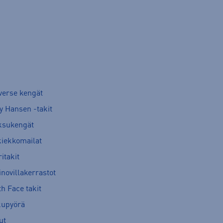
verse kengät
y Hansen -takit
ksukengät
kiekkomailat
itakit
novillakerrastot
h Face takit
kupyörä
ut