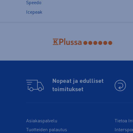
Speedo
Icepeak
Nopeat ja edulliset
toimitukset
Asiakaspalvelu
Tietoa In
Tuotteiden palautus
Interspo