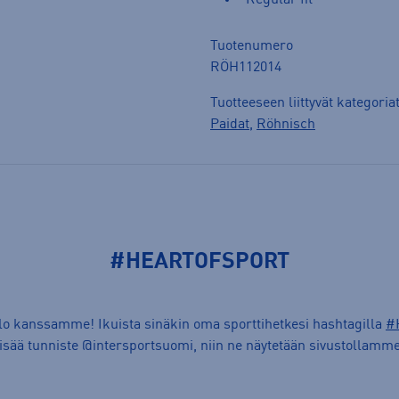
Tuotenumero
RÖH112014
Tuotteeseen liittyvät kategoria
Paidat
,
Röhnisch
#HEARTOFSPORT
ilo kanssamme! Ikuista sinäkin oma sporttihetkesi hashtagilla
#
lisää tunniste @intersportsuomi, niin ne näytetään sivustollamme