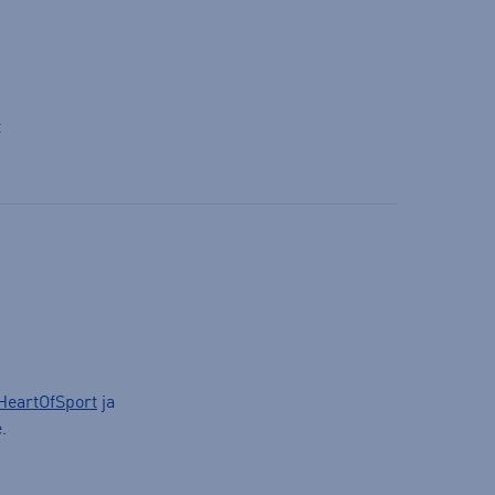
t
HeartOfSport
ja
.