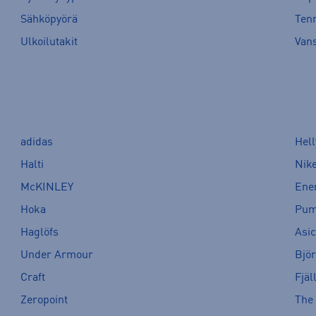
Sähköpyörä
Tenn
Ulkoilutakit
Van
adidas
Hel
Halti
Nik
McKINLEY
Ene
Hoka
Pu
Haglöfs
Asi
Under Armour
Bjö
Craft
Fjäl
Zeropoint
The