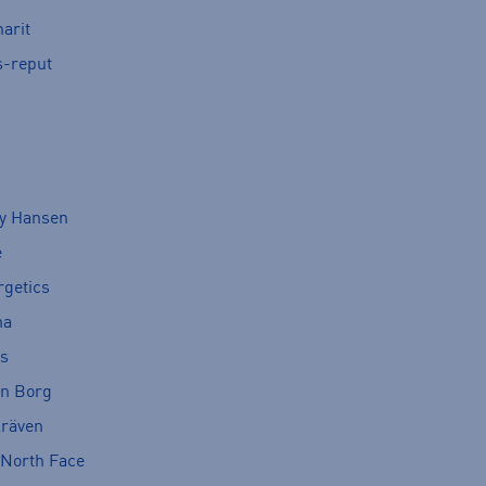
arit
s-reput
ly Hansen
e
rgetics
ma
cs
rn Borg
lräven
 North Face