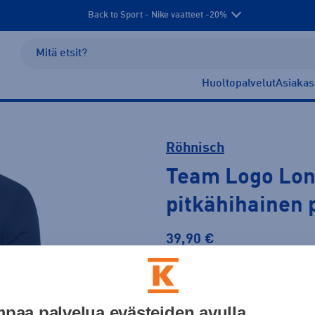
Back to Sport - Nike vaatteet -20%
Huoltopalvelut
Asiakas
Röhnisch
Team Logo Lon
pitkähihainen 
39,90 €
Väri
paa palvelua evästeiden avulla