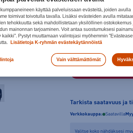
kumppaneineen käyttää palveluissaan evästeitä, joiden avulla
Musta
e toimivat toivotulla tavalla. Lisäksi evästeiden avulla mitataa
Koko
den tehokkuutta sekä mahdollistetaan yksilöllinen ostokokemus 
dun mainonnan tarjoaminen. Voit antaa suostumuksesi painama
XS
S
M
 kaikki”. Pystyt muuttamaan valintojasi myöhemmin ”Evästeaset
utta.
Lisätietoja K-ryhmän evästekäytännöistä
Kokotaulukko
lintoja
Vain välttämättömät
Hyväks
Tarkista saatavuus ja 
Verkkokauppa:
Saatavilla
Myy
Valitse koko nähdäksesi m