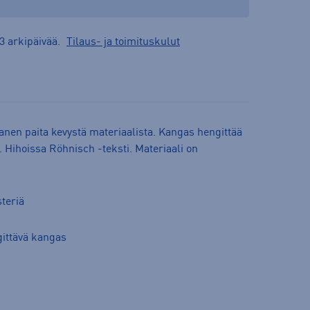
3 arkipäivää.
Tilaus- ja toimituskulut
anen paita kevystä materiaalista. Kangas hengittää
ta. Hihoissa Röhnisch -teksti. Materiaali on
steriä
gittävä kangas