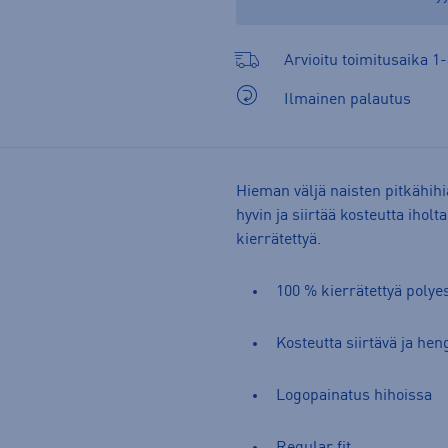
Arvioitu toimitusaika 1-
Ilmainen palautus
Hieman väljä naisten pitkähihi
hyvin ja siirtää kosteutta ihol
kierrätettyä.
100 % kierrätettyä polye
Kosteutta siirtävä ja hen
Logopainatus hihoissa
Regular fit