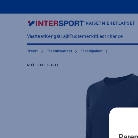
NAISET
MIEHET
LAPSET
Vaatteet
Kengät
Lajit
Tuotemerkit
Last chance
Treeni
Treenivaatteet
Treenipaidat
Parem