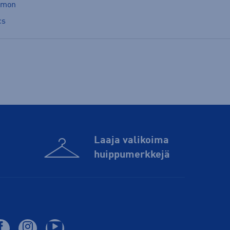
omon
cs
Laaja valikoima
huippu­merkkejä