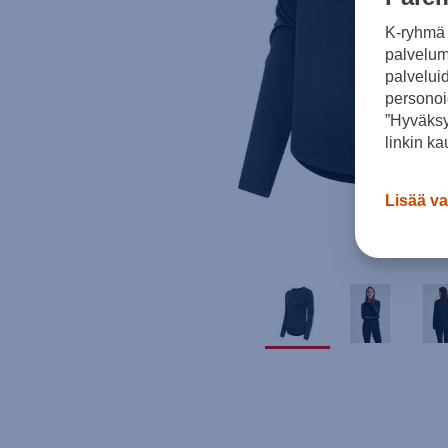
K-ryhmä 
palvelumm
palvelui
personoi
”Hyväksy
linkin ka
Lisää va