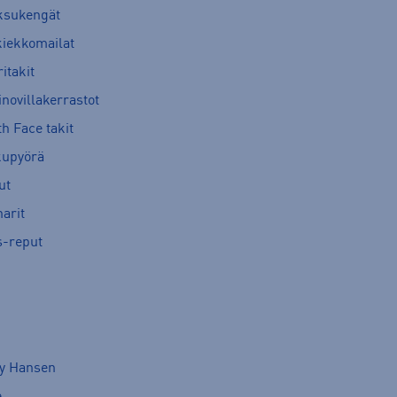
ksukengät
kiekkomailat
itakit
novillakerrastot
h Face takit
kupyörä
ut
arit
s-reput
ly Hansen
e