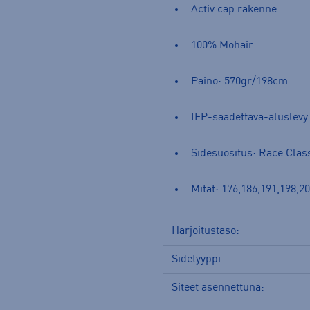
Activ cap rakenne
100% Mohair
Paino: 570gr/198cm
IFP-säädettävä-aluslevy 
Sidesuositus: Race Clas
Mitat: 176,186,191,198,2
Harjoitustaso:
Sidetyyppi:
Siteet asennettuna: