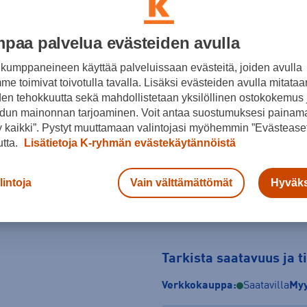
Suksien valintaopas
Pituus- ja painotaulukko
paa palvelua evästeiden avulla
kumppaneineen käyttää palveluissaan evästeitä, joiden avulla
Hiihtäjän pituus
Hiihtäjän 
e toimivat toivotulla tavalla. Lisäksi evästeiden avulla mitataa
cm
den tehokkuutta sekä mahdollistetaan yksilöllinen ostokokemus 
dun mainonnan tarjoaminen. Voit antaa suostumuksesi painama
Mihin tietoja tarvitaan?
 kaikki”. Pystyt muuttamaan valintojasi myöhemmin ”Evästeaset
utta.
Lisätietoja K-ryhmän evästekäytännöistä
lintoja
Vain välttämättömät
Hyväks
Tarkista saatavuus ja 
Verkkokauppa:
Saatavilla
Myy