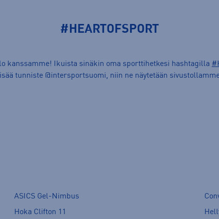
#HEARTOFSPORT
ilo kanssamme! Ikuista sinäkin oma sporttihetkesi hashtagilla
#
lisää tunniste @intersportsuomi, niin ne näytetään sivustollamme
ASICS Gel-Nimbus
Con
Hoka Clifton 11
Hell