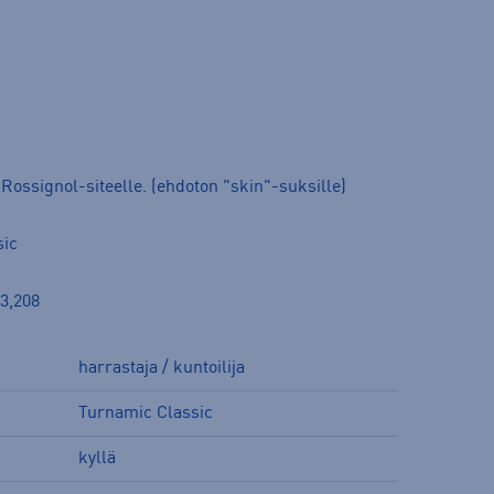
Rossignol-siteelle. (ehdoton "skin"-suksille)
sic
03,208
harrastaja / kuntoilija
Turnamic Classic
kyllä