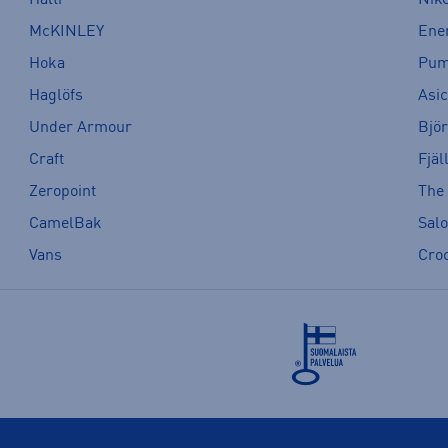
McKINLEY
Ene
Hoka
Pu
Haglöfs
Asi
Under Armour
Bjö
Craft
Fjäl
Zeropoint
The
CamelBak
Sal
Vans
Cro