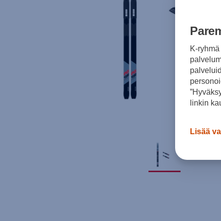
Parem
K-ryhmä 
palvelumm
palvelui
personoi
”Hyväksy
linkin ka
Lisää va