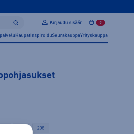
Kirjaudu sisään
0
tuotetta ostoskoris
palvelu
Kaupat
Inspiroidu
Seurakauppa
Yrityskauppa
topohjasukset
198
203
208