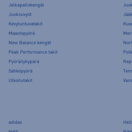
Jalkapallokengät
Juo
Juoksuvyöt
Jää
Kevytuntuvatakit
Kuor
Maastopyörä
Meri
New Balance kengät
Nort
Peak Performance takit
Pol
Pyöräilykypärä
Rep
Sähköpyörä
Tenn
Ulkoilutakit
Van
adidas
Hel
Halti
Nik