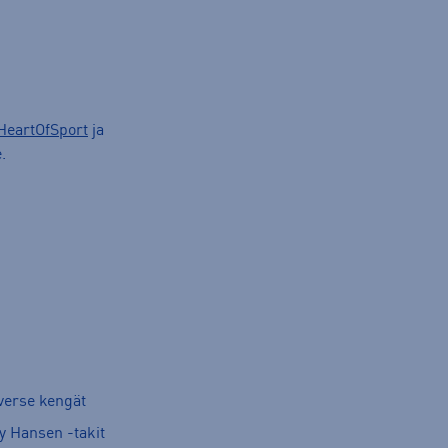
HeartOfSport
ja
.
verse kengät
y Hansen -takit