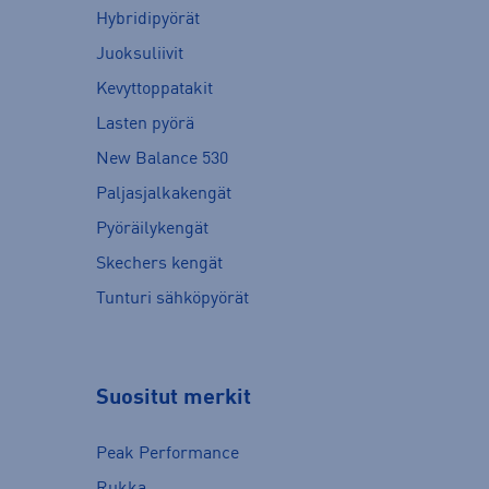
Hybridipyörät
Juoksuliivit
Kevyttoppatakit
Lasten pyörä
New Balance 530
Paljasjalkakengät
Pyöräilykengät
Skechers kengät
Tunturi sähköpyörät
Suositut merkit
Peak Performance
Rukka