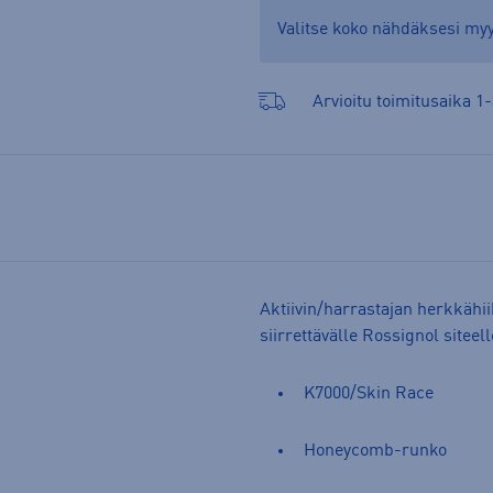
Valitse koko nähdäksesi m
Arvioitu toimitusaika 1-
Aktiivin/harrastajan herkkähiih
siirrettävälle Rossignol siteell
K7000/Skin Race
Honeycomb-runko