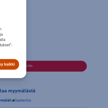
paino
n
kg
ja
lla
ukset”-
y kaikki
Lisää ostoskoriin
tilaa myymälästä
mälät:
Saatavilla