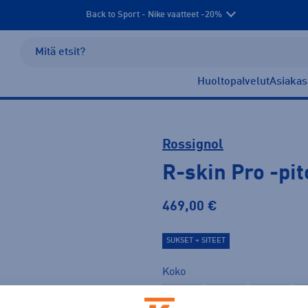
Back to Sport - Nike vaatteet -20%
Huoltopalvelut
Asiakas
Rossignol
R-skin Pro
-pi
469,00 €
SUKSET + SITEET
Koko
176
186
191