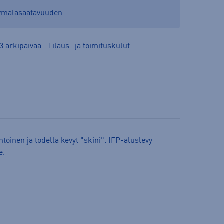
yymäläsaatavuuden.
3 arkipäivää.
Tilaus- ja toimituskulut
toinen ja todella kevyt "skini". IFP-aluslevy
e.