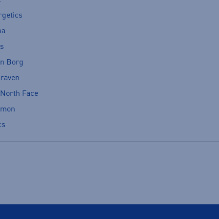
rgetics
ma
cs
rn Borg
lräven
 North Face
omon
cs