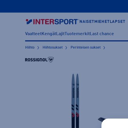
NAISET
MIEHET
LAPSET
Vaatteet
Kengät
Lajit
Tuotemerkit
Last chance
Hiihto
Hiihtosukset
Perinteisen sukset