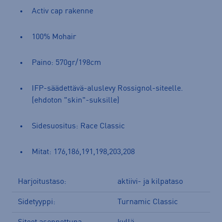
Activ cap rakenne
100% Mohair
Paino: 570gr/198cm
IFP-säädettävä-aluslevy Rossignol-siteelle.
(ehdoton "skin"-suksille)
Sidesuositus: Race Classic
Mitat: 176,186,191,198,203,208
Harjoitustaso:
aktiivi- ja kilpataso
Sidetyyppi:
Turnamic Classic