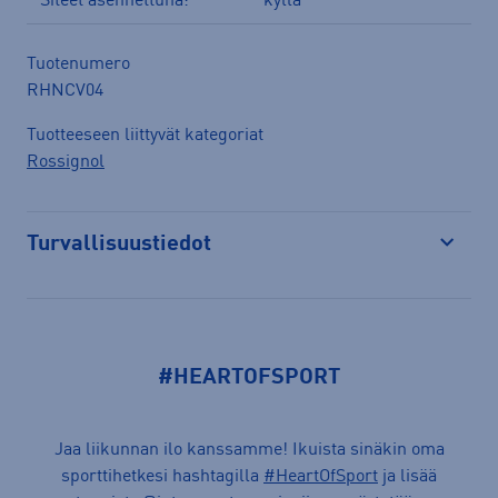
Siteet asennettuna:
kyllä
Tuotenumero
RHNCV04
Tuotteeseen liittyvät kategoriat
Rossignol
Turvallisuustiedot
Avaa
#HEARTOFSPORT
Jaa liikunnan ilo kanssamme! Ikuista sinäkin oma
sporttihetkesi hashtagilla
#HeartOfSport
ja lisää