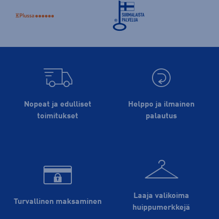
Nopeat ja edulliset
Helppo ja ilmainen
toimitukset
palautus
Laaja valikoima
Turvallinen maksaminen
huippu­merkkejä