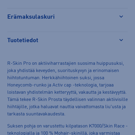
Erämaksulaskuri
Avaa
Tuotetiedot
Avaa
R-Skin Pro on aktiiviharrastajien suosima huippusuksi,
joka yhdistää keveyden, suorituskyvyn ja erinomaisen
hiihtotuntuman. Herkkähiihtoinen suksi, jossa
Honeycomb-runko ja Activ cap -teknologia, tarjoaa
loistavan yhdistelmän ketteryyttä, vakautta ja kestävyyttä.
Tämä tekee R-Skin Prosta täydellisen valinnan aktiivisille
hiihtäjille, jotka haluavat nauttia vaivattomasta liu'usta ja
tarkasta suuntavakaudesta.
Suksen pohja on varustettu kilpatason K7000/Skin Race -
teknologialla ja 100 % Mohair-skinillä, joka varmistaa