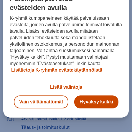
evästeiden avulla
cm
kg
K-ryhmä kumppaneineen käyttää palveluissaan
Mihin tietoja tarvitaan?
evästeitä, joiden avulla palvelumme toimivat toivotulla
tavalla. Lisäksi evästeiden avulla mitataan
palveluiden tehokkuutta sekä mahdollistetaan
yksilöllinen ostokokemus ja personoidun mainonnan
Lisää ostoskoriin
tarjoaminen. Voit antaa suostumuksesi painamalla
”Hyväksy kaikki”. Pystyt muuttamaan valintojasi
myöhemmin ”Evästeasetukset”-linkin kautta.
Lisätietoja K-ryhmän evästekäytännöistä
Tarkista saatavuus ja tilaa myymälästä
Verkkokauppa:
Saatavilla
Myymälät:
Saatavilla
Lisää valintoja
Valitse koko nähdäksesi myymäläsaatavuuden.
Vain välttämättömät
Hyväksy kaikki
Arvioitu toimitusaika 1-3 arkipäivää.
Tilaus- ja toimituskulut