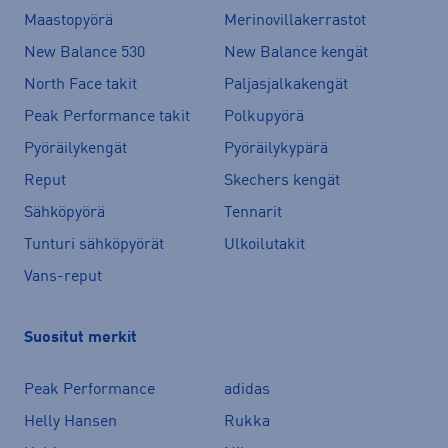
Maastopyörä
Merinovillakerrastot
New Balance 530
New Balance kengät
North Face takit
Paljasjalkakengät
Peak Performance takit
Polkupyörä
Pyöräilykengät
Pyöräilykypärä
Reput
Skechers kengät
Sähköpyörä
Tennarit
Tunturi sähköpyörät
Ulkoilutakit
Vans-reput
Suositut merkit
Peak Performance
adidas
Helly Hansen
Rukka