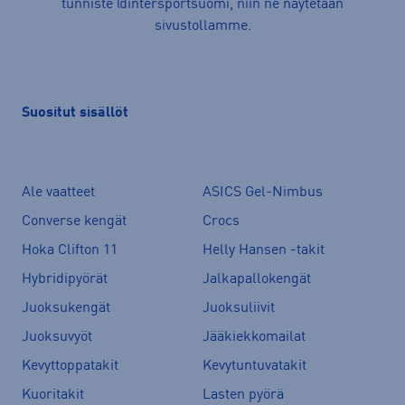
tunniste @intersportsuomi, niin ne näytetään
sivustollamme.
Suositut sisällöt
Ale vaatteet
ASICS Gel-Nimbus
Converse kengät
Crocs
Hoka Clifton 11
Helly Hansen -takit
Hybridipyörät
Jalkapallokengät
Juoksukengät
Juoksuliivit
Juoksuvyöt
Jääkiekkomailat
Kevyttoppatakit
Kevytuntuvatakit
Kuoritakit
Lasten pyörä