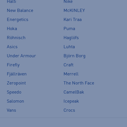
Halti
Nike
New Balance
McKINLEY
Energetics
Kari Traa
Hoka
Puma
Röhnisch
Haglöfs
Asics
Luhta
Under Armour
Björn Borg
Firefly
Craft
Fjällräven
Merrell
Zeropoint
The North Face
Speedo
CamelBak
Salomon
Icepeak
Vans
Crocs