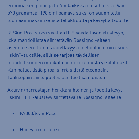
erinomaisen pidon ja liu'un kaikissa olosuhteissa. Vain
570 grammaa (198 cm) painava suksi on suunniteltu
tuomaan maksimaalista tehokkuutta ja keveyttä laduille.
R-Skin Pro -suksi sisältää IFP-säädettävän aluslevyn,
joka mahdollistaa siirrettävän Rossignol-siteen
asennuksen. Tämä säädettävyys on ehdoton ominaisuus
"skin"-suksille, sillä se tarjoaa täydellisen
mahdollisuuden muokata hiihtokokemusta yksilöllisesti.
Kun haluat lisää pitoa, siirrä sidettä eteenpäin.
Taaksepäin siirto puolestaan tuo lisää luistoa.
Aktiivin/harrastajan herkkähiihtoinen ja todella kevyt
"skini". IFP-aluslevy siirrettävälle Rossignol siteelle.
K7000/Skin Race
Honeycomb-runko