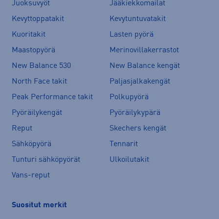
Juoksuvyöt
Jääkiekkomailat
Kevyttoppatakit
Kevytuntuvatakit
Kuoritakit
Lasten pyörä
Maastopyörä
Merinovillakerrastot
New Balance 530
New Balance kengät
North Face takit
Paljasjalkakengät
Peak Performance takit
Polkupyörä
Pyöräilykengät
Pyöräilykypärä
Reput
Skechers kengät
Sähköpyörä
Tennarit
Tunturi sähköpyörät
Ulkoilutakit
Vans-reput
Suositut merkit