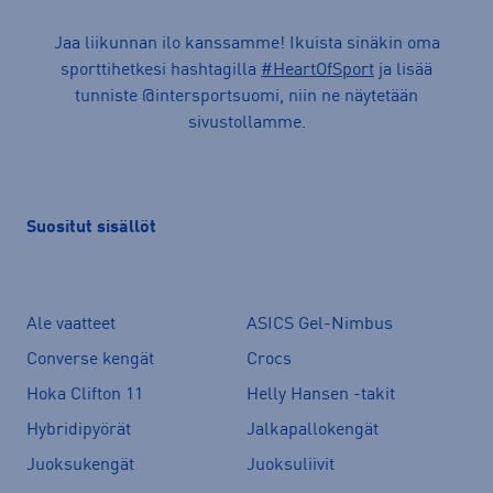
Jaa liikunnan ilo kanssamme! Ikuista sinäkin oma
sporttihetkesi hashtagilla
#HeartOfSport
ja lisää
tunniste @intersportsuomi, niin ne näytetään
sivustollamme.
Suositut sisällöt
Ale vaatteet
ASICS Gel-Nimbus
Converse kengät
Crocs
Hoka Clifton 11
Helly Hansen -takit
Hybridipyörät
Jalkapallokengät
Juoksukengät
Juoksuliivit