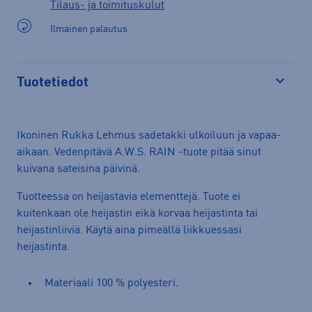
Tilaus- ja toimituskulut
Ilmainen palautus
Tuotetiedot
Avaa
Ikoninen Rukka Lehmus sadetakki ulkoiluun ja vapaa-
aikaan. Vedenpitävä A.W.S. RAIN -tuote pitää sinut
kuivana sateisina päivinä.
Tuotteessa on heijastavia elementtejä. Tuote ei
kuitenkaan ole heijastin eikä korvaa heijastinta tai
heijastinliiviä. Käytä aina pimeällä liikkuessasi
heijastinta.
Materiaali 100 % polyesteri.