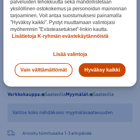
palveluiden tehokkuutta sekä mahdollistetaan
Koko
yksilöllinen ostokokemus ja personoidun mainonnan
XS
S
M
L
XL
XXL
XXXL
tarjoaminen. Voit antaa suostumuksesi painamalla
”Hyväksy kaikki”. Pystyt muuttamaan valintojasi
Kokotaulukko
myöhemmin ”Evästeasetukset”-linkin kautta.
Lisätietoja K-ryhmän evästekäytännöistä
Lisää ostoskoriin
Lisää valintoja
Vain välttämättömät
Hyväksy kaikki
Tarkista saatavuus ja tilaa myymälästä
Verkkokauppa:
Saatavilla
Myymälät:
Saatavilla
Valitse koko nähdäksesi myymäläsaatavuuden.
Arvioitu toimitusaika 1-3 arkipäivää.