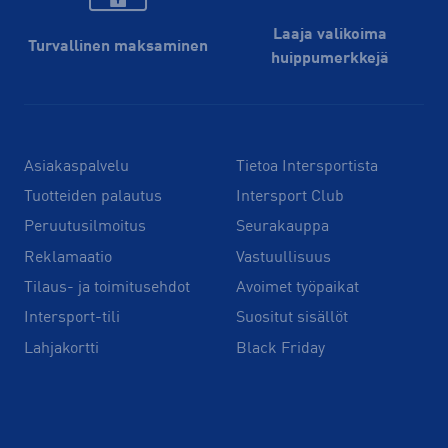
Laaja valikoima
Turvallinen maksaminen
huippu­merkkejä
Asiakaspalvelu
Tietoa Intersportista
Tuotteiden palautus
Intersport Club
Peruutusilmoitus
Seurakauppa
Reklamaatio
Vastuullisuus
Tilaus- ja toimitusehdot
Avoimet työpaikat
Intersport-tili
Suositut sisällöt
Lahjakortti
Black Friday