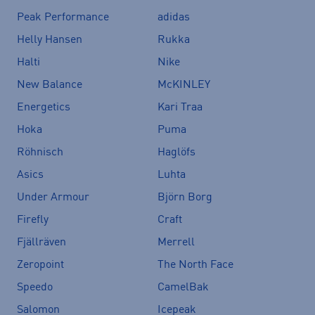
Peak Performance
adidas
Helly Hansen
Rukka
Halti
Nike
New Balance
McKINLEY
Energetics
Kari Traa
Hoka
Puma
Röhnisch
Haglöfs
Asics
Luhta
Under Armour
Björn Borg
Firefly
Craft
Fjällräven
Merrell
Zeropoint
The North Face
Speedo
CamelBak
Salomon
Icepeak