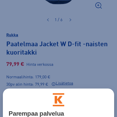
1 / 6
Rukka
Paatelmaa Jacket W D-fit
-naisten
kuoritakki
79,99 €
Hinta verkossa
Normaalihinta: 179,00 €
Lisätietoa
30pv alin hinta: 79,99 €
Väri
Tummansininen
Parempaa palvelua