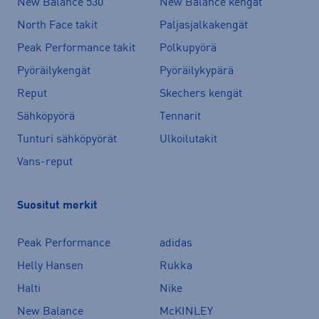
New Balance 530
New Balance kengät
North Face takit
Paljasjalkakengät
Peak Performance takit
Polkupyörä
Pyöräilykengät
Pyöräilykypärä
Reput
Skechers kengät
Sähköpyörä
Tennarit
Tunturi sähköpyörät
Ulkoilutakit
Vans-reput
Suositut merkit
Peak Performance
adidas
Helly Hansen
Rukka
Halti
Nike
New Balance
McKINLEY