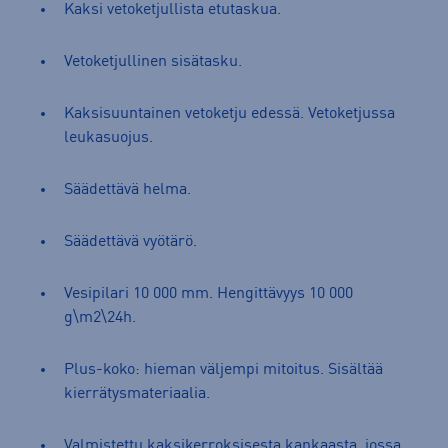
Kaksi vetoketjullista etutaskua.
Vetoketjullinen sisätasku.
Kaksisuuntainen vetoketju edessä. Vetoketjussa
leukasuojus.
Säädettävä helma.
Säädettävä vyötärö.
Vesipilari 10 000 mm. Hengittävyys 10 000
g\m2\24h.
Plus-koko: hieman väljempi mitoitus. Sisältää
kierrätysmateriaalia.
Valmistettu kaksikerroksisesta kankaasta, jossa