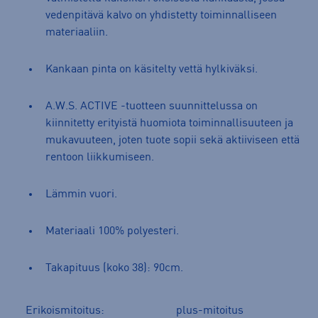
vedenpitävä kalvo on yhdistetty toiminnalliseen
materiaaliin.
Kankaan pinta on käsitelty vettä hylkiväksi.
A.W.S. ACTIVE -tuotteen suunnittelussa on
kiinnitetty erityistä huomiota toiminnallisuuteen ja
mukavuuteen, joten tuote sopii sekä aktiiviseen että
rentoon liikkumiseen.
Lämmin vuori.
Materiaali 100% polyesteri.
Takapituus (koko 38): 90cm.
Erikoismitoitus:
plus-mitoitus