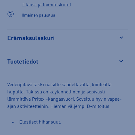
Tilaus- ja toimituskulut
Ilmainen palautus
Erämaksulaskuri
Avaa
Tuotetiedot
Avaa
Vedenpitävä takki naisille säädettävällä, kiinteällä
hupulla. Takissa on käytännöllinen ja sopivasti
lämmittävä Pritex -kangasvuori. Soveltuu hyvin vapaa-
ajan aktiviteetteihin. Hieman väljempi D-mitoitus.
Elastiset hihansuut.