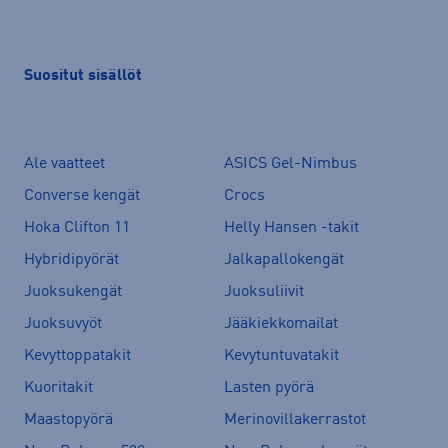
Suositut sisällöt
Ale vaatteet
ASICS Gel-Nimbus
Converse kengät
Crocs
Hoka Clifton 11
Helly Hansen -takit
Hybridipyörät
Jalkapallokengät
Juoksukengät
Juoksuliivit
Juoksuvyöt
Jääkiekkomailat
Kevyttoppatakit
Kevytuntuvatakit
Kuoritakit
Lasten pyörä
Maastopyörä
Merinovillakerrastot