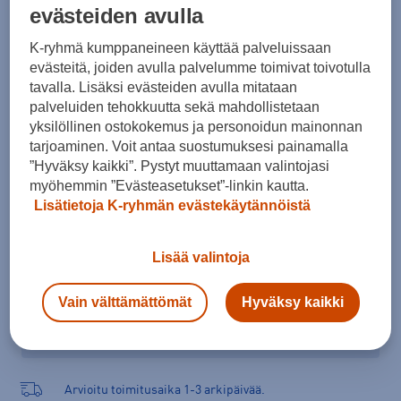
evästeiden avulla
Koko
K-ryhmä kumppaneineen käyttää palveluissaan
42
44
46
48
50
52
evästeitä, joiden avulla palvelumme toimivat toivotulla
Kokotaulukko
tavalla. Lisäksi evästeiden avulla mitataan
palveluiden tehokkuutta sekä mahdollistetaan
yksilöllinen ostokokemus ja personoidun mainonnan
tarjoaminen. Voit antaa suostumuksesi painamalla
Lisää ostoskoriin
”Hyväksy kaikki”. Pystyt muuttamaan valintojasi
myöhemmin ”Evästeasetukset”-linkin kautta.
Lisätietoja K-ryhmän evästekäytännöistä
Tarkista saatavuus ja tilaa myymälästä
Lisää valintoja
Verkkokauppa:
Saatavilla
Myymälät:
Saatavilla
Vain välttämättömät
Hyväksy kaikki
Valitse koko nähdäksesi myymäläsaatavuuden.
Arvioitu toimitusaika 1-3 arkipäivää.