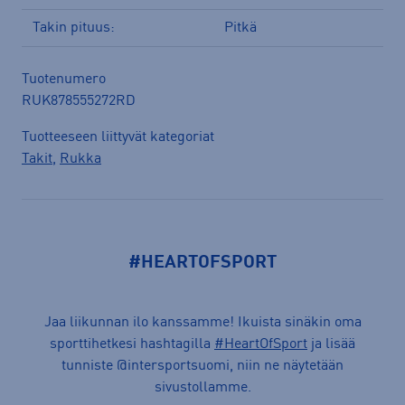
Takin pituus:
Pitkä
Tuotenumero
RUK878555272RD
Tuotteeseen liittyvät kategoriat
Takit
,
Rukka
#HEARTOFSPORT
Jaa liikunnan ilo kanssamme! Ikuista sinäkin oma
sporttihetkesi hashtagilla
#HeartOfSport
ja lisää
tunniste @intersportsuomi, niin ne näytetään
sivustollamme.