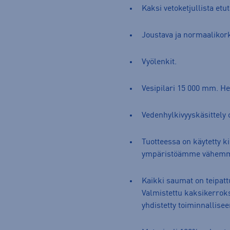
Kaksi vetoketjullista etu
Joustava ja normaalikor
Vyölenkit.
Vesipilari 15 000 mm. H
Vedenhylkivyyskäsittely 
Tuotteessa on käytetty ki
ympäristöämme vähem
Kaikki saumat on teipatt
Valmistettu kaksikerroks
yhdistetty toiminnallisee