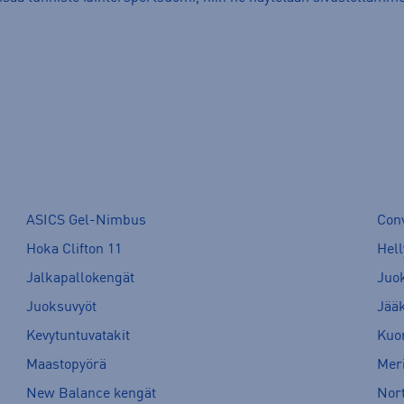
ASICS Gel-Nimbus
Con
Hoka Clifton 11
Hell
Jalkapallokengät
Juo
Juoksuvyöt
Jää
Kevytuntuvatakit
Kuor
Maastopyörä
Meri
New Balance kengät
Nort