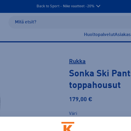
Back to Sport - Nike vaatteet -20%
Huoltopalvelut
Asiakas
Rukka
Sonka Ski Pan
toppahousut
179,00 €
Väri