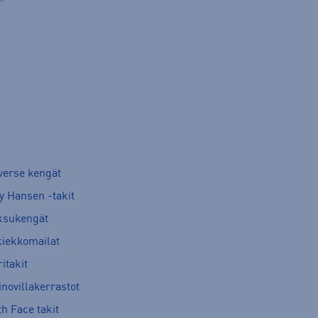
verse kengät
y Hansen -takit
ksukengät
kiekkomailat
itakit
novillakerrastot
h Face takit