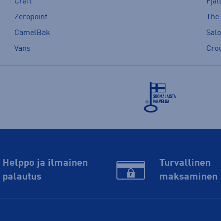
Craft
Fjäl
Zeropoint
The
CamelBak
Sal
Vans
Cro
Helppo ja ilmainen
Turvallinen
palautus
maksaminen