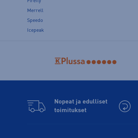
Firefly
Merrell
Speedo
Icepeak
Nopeat ja edulliset
toimitukset