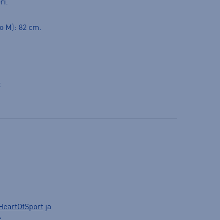
ri.
o M): 82 cm.
t
HeartOfSport
ja
.