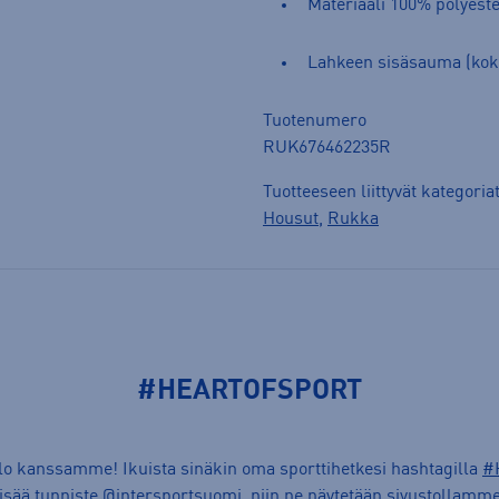
Materiaali 100% polyeste
Lahkeen sisäsauma (kok
Tuotenumero
RUK676462235R
Tuotteeseen liittyvät kategoria
Housut
,
Rukka
#HEARTOFSPORT
ilo kanssamme! Ikuista sinäkin oma sporttihetkesi hashtagilla
#
lisää tunniste @intersportsuomi, niin ne näytetään sivustollamme