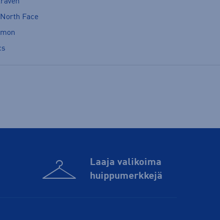
lräven
 North Face
omon
cs
Laaja valikoima
huippu­merkkejä