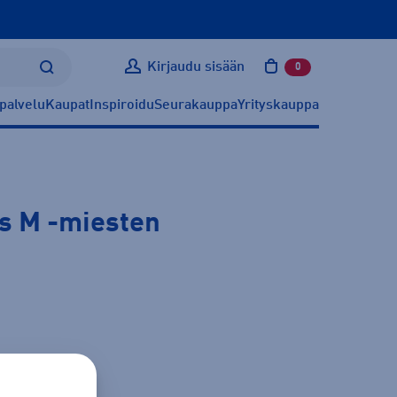
Kirjaudu sisään
0
tuotetta ostoskoris
palvelu
Kaupat
Inspiroidu
Seurakauppa
Yrityskauppa
ts M
-miesten