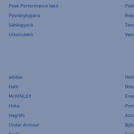
Peak Performance takit
Pol
Pyöräilykypärä
Rep
Sähköpyörä
Tenn
Ulkoilutakit
Van
adidas
Hel
Halti
Nik
McKINLEY
Ene
Hoka
Pu
Haglöfs
Asi
Under Armour
Bjö