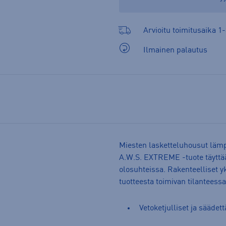
Arvioitu toimitusaika 1-
Ilmainen palautus
Miesten lasketteluhousut lämpi
A.W.S. EXTREME -tuote täyttää
olosuhteissa. Rakenteelliset yk
tuotteesta toimivan tilanteess
Vetoketjulliset ja säädet