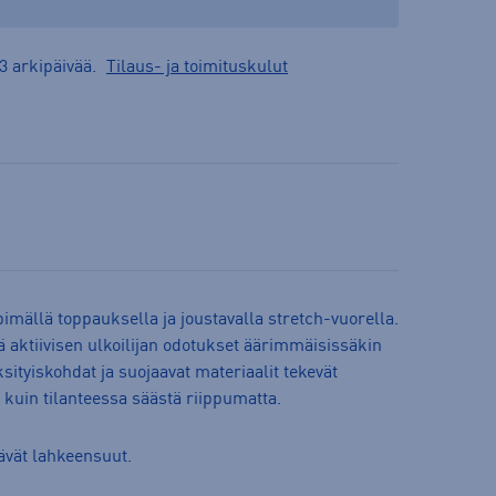
3 arkipäivää.
Tilaus- ja toimituskulut
mällä toppauksella ja joustavalla stretch-vuorella.
 aktiivisen ulkoilijan odotukset äärimmäisissäkin
sityiskohdat ja suojaavat materiaalit tekevät
a kuin tilanteessa säästä riippumatta.
tävät lahkeensuut.