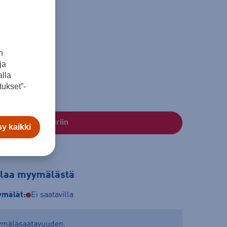
n
XXL
XXXL
ja
lla
ukset”-
Lisää ostoskoriin
y kaikki
tilaa myymälästä
mälät:
Ei saatavilla
yymäläsaatavuuden.