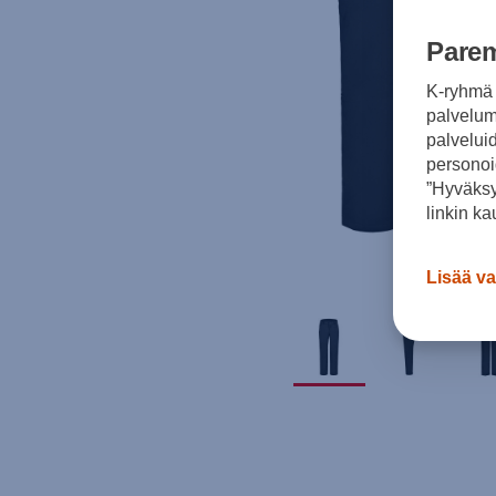
Parem
K-ryhmä 
palvelumm
palvelui
personoi
”Hyväksy
linkin ka
Lisää va