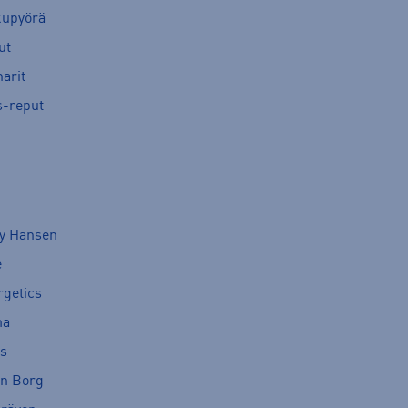
kupyörä
ut
arit
s-reput
ly Hansen
e
rgetics
ma
cs
rn Borg