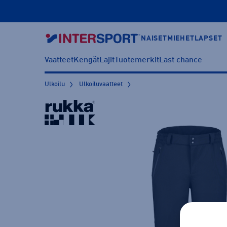
NAISET
MIEHET
LAPSET
Vaatteet
Kengät
Lajit
Tuotemerkit
Last chance
Ulkoilu
Ulkoiluvaatteet