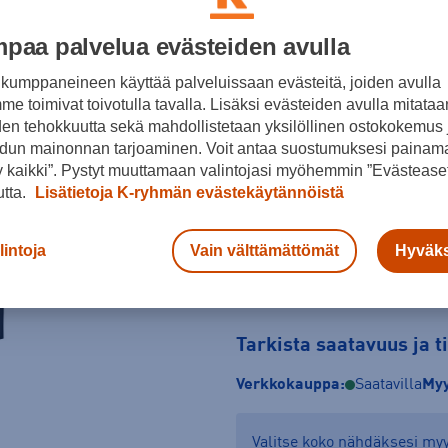
Musta
paa palvelua evästeiden avulla
Koko
kumppaneineen käyttää palveluissaan evästeitä, joiden avulla
e toimivat toivotulla tavalla. Lisäksi evästeiden avulla mitataa
M
L
XL
den tehokkuutta sekä mahdollistetaan yksilöllinen ostokokemus 
dun mainonnan tarjoaminen. Voit antaa suostumuksesi painama
Kokotaulukko
 kaikki”. Pystyt muuttamaan valintojasi myöhemmin ”Evästeaset
utta.
Lisätietoja K-ryhmän evästekäytännöistä
lintoja
Vain välttämättömät
Hyväks
Tarkista saatavuus ja 
Verkkokauppa:
Saatavilla
Myy
Valitse koko nähdäksesi m