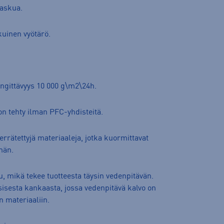
taskua.
kuinen vyötärö.
engittävyys 10 000 g\m2\24h.
on tehty ilman PFC-yhdisteitä.
errätettyjä materiaaleja, jotka kuormittavat
män.
u, mikä tekee tuotteesta täysin vedenpitävän.
isesta kankaasta, jossa vedenpitävä kalvo on
n materiaaliin.