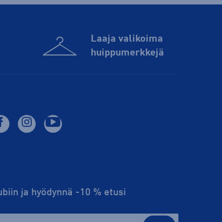
Laaja valikoima
huippu­merkkejä
lubiin ja hyödynnä -10 % etusi