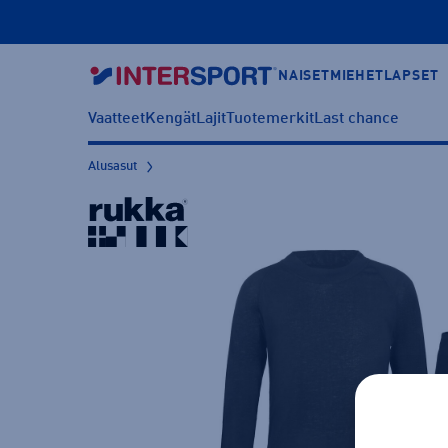
NAISET
MIEHET
LAPSET
Vaatteet
Kengät
Lajit
Tuotemerkit
Last chance
Alusasut