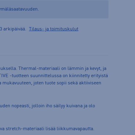
yymäläsaatavuuden.
3 arkipäivää.
Tilaus- ja toimituskulut
uksella. Thermal-materiaali on lämmin ja kevyt, ja
IVE -tuotteen suunnittelussa on kiinnitetty erityistä
 mukavuuteen, joten tuote sopii sekä aktiiviseen
en nopeasti, jolloin iho säilyy kuivana ja olo
a stretch-materiaali lisää liikkumavapautta.