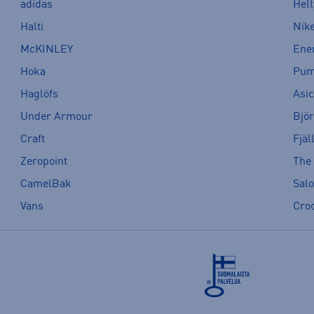
adidas
Hel
Halti
Nik
McKINLEY
Ene
Hoka
Pu
Haglöfs
Asi
Under Armour
Bjö
Craft
Fjäl
Zeropoint
The
CamelBak
Sal
Vans
Cro