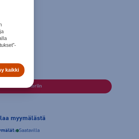
n
ja
lla
164
176
ukset”-
y kaikki
Lisää ostoskoriin
tilaa myymälästä
mälät:
Saatavilla