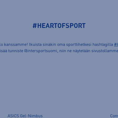
#HEARTOFSPORT
ilo kanssamme! Ikuista sinäkin oma sporttihetkesi hashtagilla
#
lisää tunniste @intersportsuomi, niin ne näytetään sivustollamme
ASICS Gel-Nimbus
Con