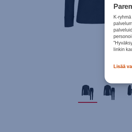
Parem
K-ryhmä 
palvelumm
palvelui
personoi
”Hyväksy
linkin ka
Lisää va