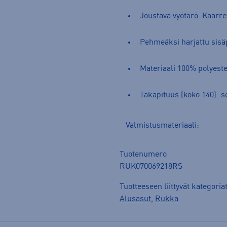
Joustava vyötärö. Kaarre
Pehmeäksi harjattu sisä
Materiaali 100% polyeste
Takapituus (koko 140): 
Valmistusmateriaali:
Tuotenumero
RUK070069218RS
Tuotteeseen liittyvät kategoria
Alusasut
,
Rukka