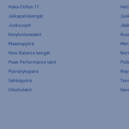
Hoka Clifton 11
Hell
Jalkapallokengät
Juo
Juoksuvyöt
Jää
Kevytuntuvatakit
Kuor
Maastopyörä
Meri
New Balance kengät
Nort
Peak Performance takit
Pol
Pyöräilykypärä
Rep
Sähköpyörä
Tenn
Ulkoilutakit
Van