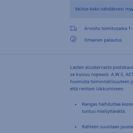
Valitse koko nähdäksesi m
Arvioitu toimitusaika 1-
Ilmainen palautus
Lasten aluskerrasto poolokaul
se kuivuu nopeasti. A.W.S. ACT
huomiota toiminnallisuuteen ja
että rentoon liikkumiseen.
Kangas haihduttaa kosteud
tuntuu miellyttävältä.
Kahteen suuntaan joustav