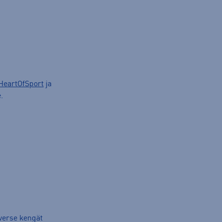
HeartOfSport
ja
.
verse kengät