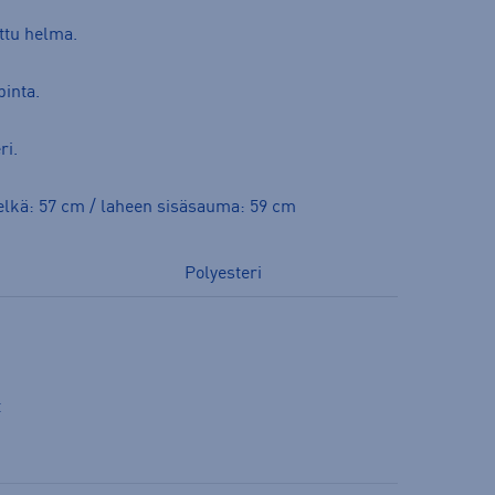
ttu helma.
pinta.
ri.
selkä: 57 cm / laheen sisäsauma: 59 cm
Polyesteri
t