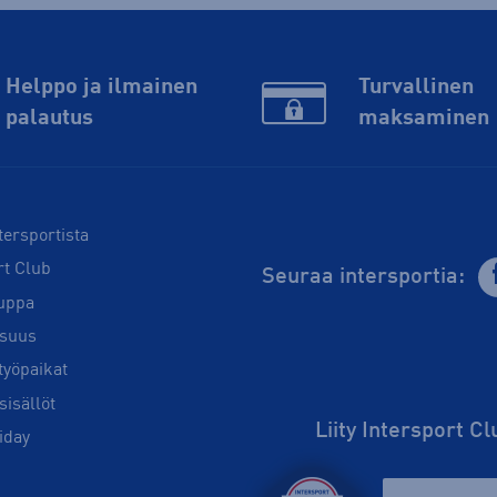
Helppo ja ilmainen
Turvallinen
palautus
maksaminen
tersportista
rt Club
Seuraa intersportia:
uppa
isuus
työpaikat
sisällöt
Liity Intersport C
iday