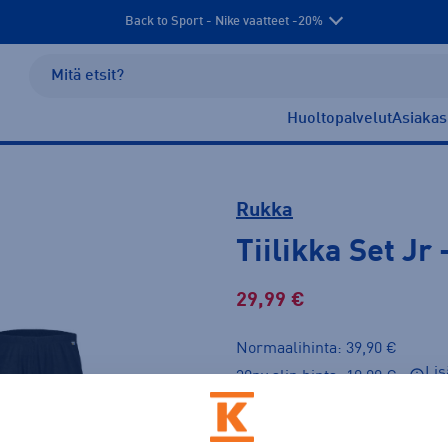
Back to Sport - Nike vaatteet -20%
Huoltopalvelut
Asiakas
Rukka
Tiilikka Set Jr
29,99 €
Normaalihinta: 39,90 €
Lis
30pv alin hinta: 19,99 €
Väri