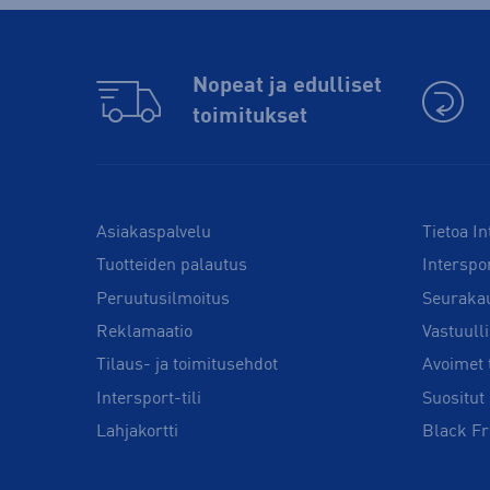
Nopeat ja edulliset
toimitukset
Asiakaspalvelu
Tietoa In
Tuotteiden palautus
Interspo
Peruutusilmoitus
Seuraka
Reklamaatio
Vastuull
Tilaus- ja toimitusehdot
Avoimet 
Intersport-tili
Suositut 
Lahjakortti
Black Fr