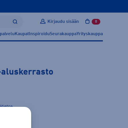
Kirjaudu sisään
0
tuotetta ostoskoris
palvelu
Kaupat
Inspiroidu
Seurakauppa
Yrityskauppa
-aluskerrasto
ätietoa