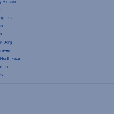
ly Hansen
e
rgetics
ma
cs
rn Borg
lräven
 North Face
omon
cs