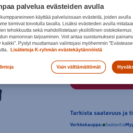
paa palvelua evästeiden avulla
kumppaneineen käyttää palveluissaan evästeitä, joiden avulla
Musta
e toimivat toivotulla tavalla. Lisäksi evästeiden avulla mitataa
den tehokkuutta sekä mahdollistetaan yksilöllinen ostokokemus 
Koko
dun mainonnan tarjoaminen. Voit antaa suostumuksesi painama
128
140
152
 kaikki”. Pystyt muuttamaan valintojasi myöhemmin ”Evästeaset
utta.
Lisätietoja K-ryhmän evästekäytännöistä
Kokotaulukko
lintoja
Vain välttämättömät
Hyväks
Tarkista saatavuus ja 
Verkkokauppa:
Saatavilla
Myy