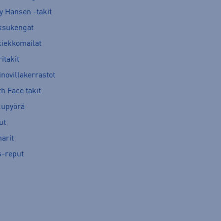
y Hansen -takit
ksukengät
kiekkomailat
itakit
novillakerrastot
h Face takit
kupyörä
ut
arit
s-reput