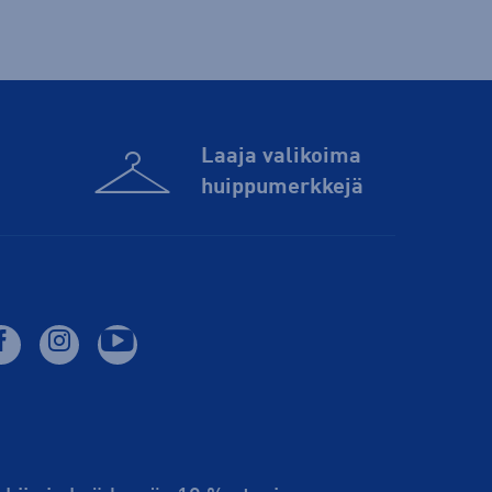
Laaja valikoima
huippu­merkkejä