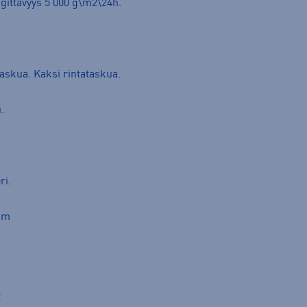
gittävyys 5 000 g\m2\24h.
taskua. Kaksi rintataskua.
.
ri.
7cm
t