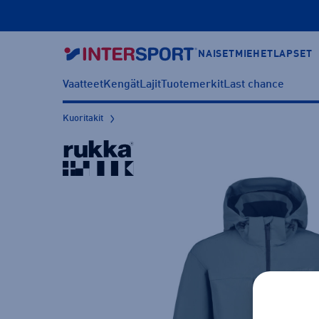
NAISET
MIEHET
LAPSET
Vaatteet
Kengät
Lajit
Tuotemerkit
Last chance
Kuoritakit