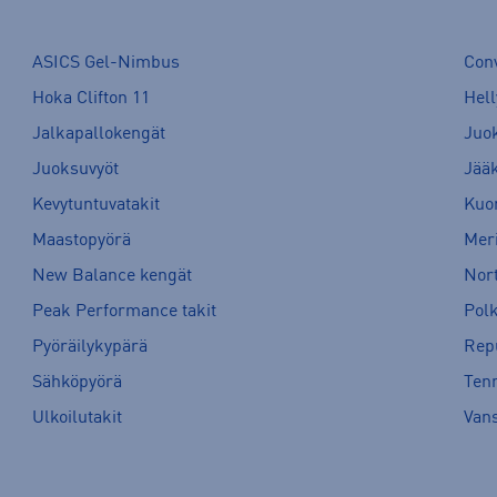
ASICS Gel-Nimbus
Con
Hoka Clifton 11
Hell
Jalkapallokengät
Juo
Juoksuvyöt
Jää
Kevytuntuvatakit
Kuor
Maastopyörä
Meri
New Balance kengät
Nort
Peak Performance takit
Pol
Pyöräilykypärä
Rep
Sähköpyörä
Tenn
Ulkoilutakit
Van