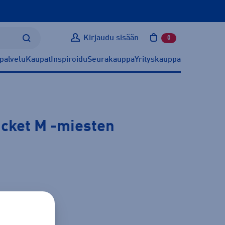
Kirjaudu sisään
0
tuotetta ostoskoris
palvelu
Kaupat
Inspiroidu
Seurakauppa
Yrityskauppa
cket M
-miesten