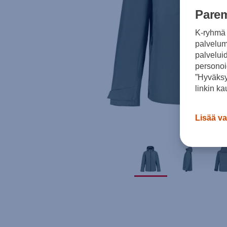
Parem
K-ryhmä 
palvelumm
palvelui
personoi
”Hyväksy
linkin ka
Lisää va