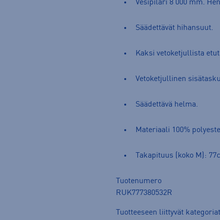
Vesipilari 8 000 mm. Hen
Säädettävät hihansuut.
Kaksi vetoketjullista etu
Vetoketjullinen sisätasku
Säädettävä helma.
Materiaali 100% polyeste
Takapituus (koko M): 7
Tuotenumero
RUK777380532R
Tuotteeseen liittyvät kategoria