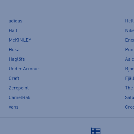
adidas
Hel
Halti
Nik
McKINLEY
Ene
Hoka
Pu
Haglöfs
Asi
Under Armour
Bjö
Craft
Fjäl
Zeropoint
The
CamelBak
Sal
Vans
Cro