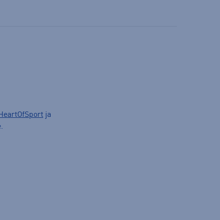
HeartOfSport
ja
.