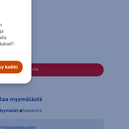
n
ja
lla
ukset”-
y kaikki
Lisää ostoskoriin
tilaa myymälästä
yymälät:
Saatavilla
yymäläsaatavuuden.