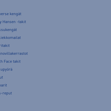
verse kengät
y Hansen -takit
ksukengät
kiekkomailat
itakit
novillakerrastot
h Face takit
kupyörä
ut
arit
s-reput