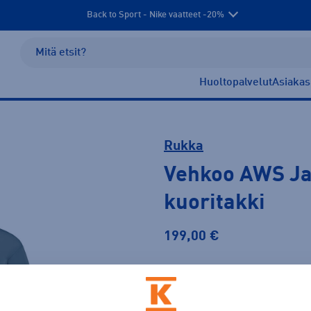
Back to Sport - Nike vaatteet -20%
Huoltopalvelut
Asiakas
Rukka
Vehkoo AWS Ja
kuoritakki
199,00 €
Väri