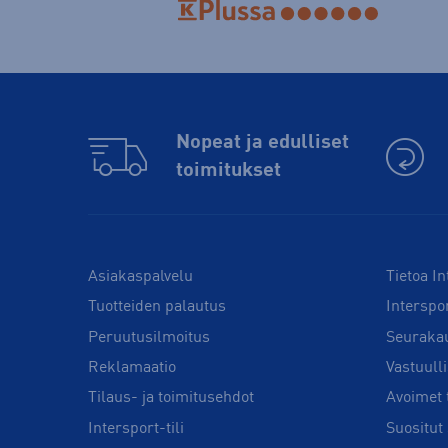
Nopeat ja edulliset
toimitukset
Asiakaspalvelu
Tietoa In
Tuotteiden palautus
Interspo
Peruutusilmoitus
Seuraka
Reklamaatio
Vastuull
Tilaus- ja toimitusehdot
Avoimet 
Intersport-tili
Suositut 