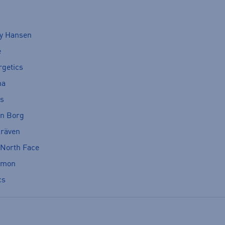
ly Hansen
e
rgetics
ma
cs
rn Borg
lräven
 North Face
omon
cs