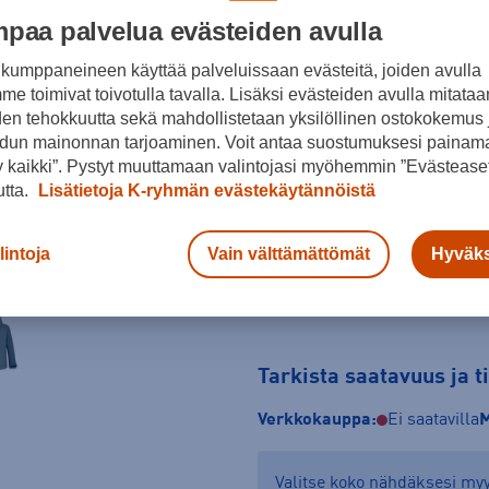
paa palvelua evästeiden avulla
Vihreä
kumppaneineen käyttää palveluissaan evästeitä, joiden avulla
Koko
e toimivat toivotulla tavalla. Lisäksi evästeiden avulla mitataa
XL
den tehokkuutta sekä mahdollistetaan yksilöllinen ostokokemus 
dun mainonnan tarjoaminen. Voit antaa suostumuksesi painama
Kokotaulukko
 kaikki”. Pystyt muuttamaan valintojasi myöhemmin ”Evästeaset
utta.
Lisätietoja K-ryhmän evästekäytännöistä
lintoja
Vain välttämättömät
Hyväks
Tarkista saatavuus ja 
Verkkokauppa:
Ei saatavilla
M
Valitse koko nähdäksesi m