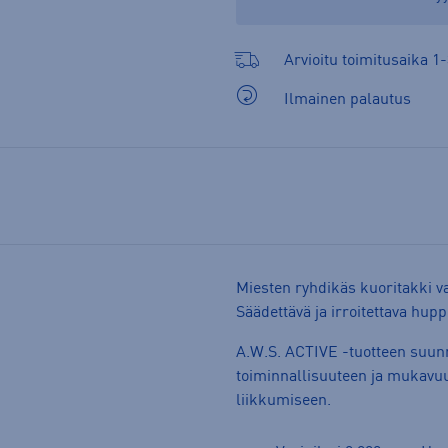
Arvioitu toimitusaika 1-
Ilmainen palautus
Miesten ryhdikäs kuoritakki v
Säädettävä ja irroitettava hup
A.W.S. ACTIVE -tuotteen suunni
toiminnallisuuteen ja mukavuut
liikkumiseen.