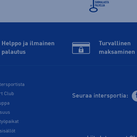
Helppo ja ilmainen
Turvallinen
palautus
maksaminen
tersportista
rt Club
Seuraa intersportia:
uppa
isuus
työpaikat
sisällöt