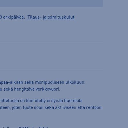
3 arkipäivää.
Tilaus- ja toimituskulut
apaa-aikaan sekä monipuoliseen ulkoiluun.
pu sekä hengittävä verkkovuori.
ttelussa on kiinnitetty erityistä huomiota
een, joten tuote sopii sekä aktiiviseen että rentoon