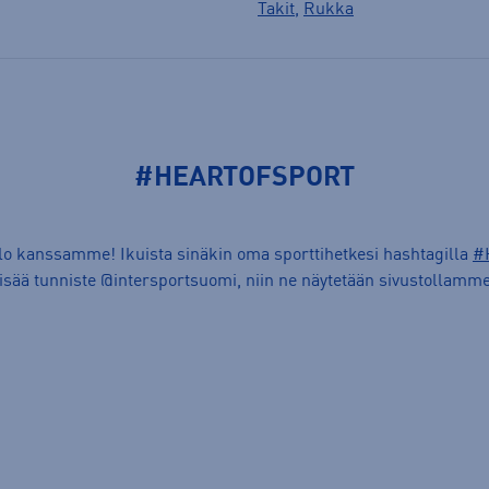
Takit
,
Rukka
#HEARTOFSPORT
ilo kanssamme! Ikuista sinäkin oma sporttihetkesi hashtagilla
#
lisää tunniste @intersportsuomi, niin ne näytetään sivustollamme