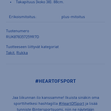
Takapituus (koko 38): 88cm.
Erikoismitoitus:
plus-mitoitus
Tuotenumero
RUK878357259R7D
Tuotteeseen liittyvät kategoriat
Takit
,
Rukka
#HEARTOFSPORT
Jaa liikunnan ilo kanssamme! Ikuista sinäkin oma
sporttihetkesi hashtagilla
#HeartOfSport
ja lisää
tunniste @intersportsuomi, niin ne näytetään