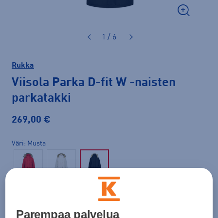
1 / 6
Rukka
Viisola Parka D-fit W
-naisten
parkatakki
269,00 €
Väri
Musta
Koko
42
44
46
50
Parempaa palvelua