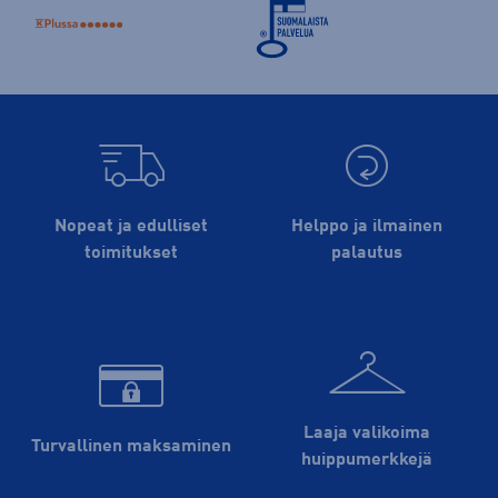
Nopeat ja edulliset
Helppo ja ilmainen
toimitukset
palautus
Laaja valikoima
Turvallinen maksaminen
huippu­merkkejä