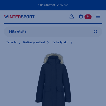
Nike vaatteet -20%
0
tuotetta osto
Kirjaudu sisään
Retkeily
Retkeilyvaatteet
Retkeilytakit