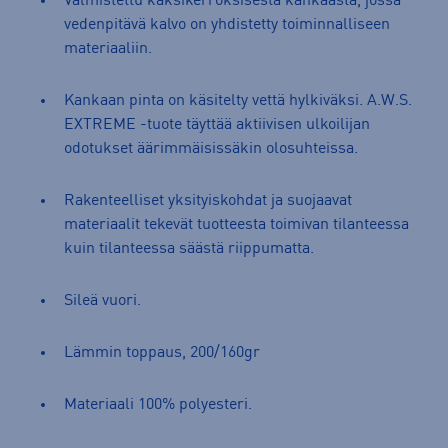
Valmistettu kaksikerroksisesta kankaasta, jossa
vedenpitävä kalvo on yhdistetty toiminnalliseen
materiaaliin.
Kankaan pinta on käsitelty vettä hylkiväksi. A.W.S.
EXTREME -tuote täyttää aktiivisen ulkoilijan
odotukset äärimmäisissäkin olosuhteissa.
Rakenteelliset yksityiskohdat ja suojaavat
materiaalit tekevät tuotteesta toimivan tilanteessa
kuin tilanteessa säästä riippumatta.
Sileä vuori.
Lämmin toppaus, 200/160gr
Materiaali 100% polyesteri.