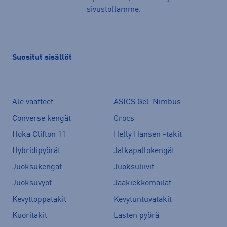
sivustollamme.
Suositut sisällöt
Ale vaatteet
ASICS Gel-Nimbus
Converse kengät
Crocs
Hoka Clifton 11
Helly Hansen -takit
Hybridipyörät
Jalkapallokengät
Juoksukengät
Juoksuliivit
Juoksuvyöt
Jääkiekkomailat
Kevyttoppatakit
Kevytuntuvatakit
Kuoritakit
Lasten pyörä