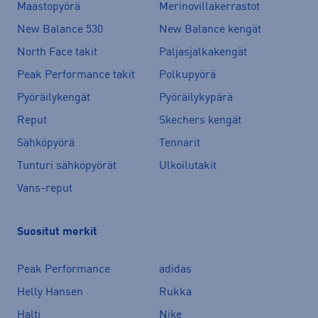
Maastopyörä
Merinovillakerrastot
New Balance 530
New Balance kengät
North Face takit
Paljasjalkakengät
Peak Performance takit
Polkupyörä
Pyöräilykengät
Pyöräilykypärä
Reput
Skechers kengät
Sähköpyörä
Tennarit
Tunturi sähköpyörät
Ulkoilutakit
Vans-reput
Suositut merkit
Peak Performance
adidas
Helly Hansen
Rukka
Halti
Nike