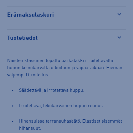
Erämaksulaskuri
Avaa
Tuotetiedot
Avaa
Naisten klassinen topattu parkatakki irroitettavalla
hupun keinokarvalla ulkoiluun ja vapaa-aikaan. Hieman
väljempi D-mitoitus.
Säädettävä ja irrotettava huppu.
Irrotettava, tekokarvainen hupun reunus.
Hihansuissa tarranauhasäätö. Elastiset sisemmät
hihansuut.