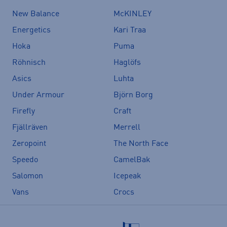
New Balance
McKINLEY
Energetics
Kari Traa
Hoka
Puma
Röhnisch
Haglöfs
Asics
Luhta
Under Armour
Björn Borg
Firefly
Craft
Fjällräven
Merrell
Zeropoint
The North Face
Speedo
CamelBak
Salomon
Icepeak
Vans
Crocs