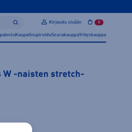
Kirjaudu sisään
0
tuotetta ostoskoris
palvelu
Kaupat
Inspiroidu
Seurakauppa
Yrityskauppa
s W
-naisten stretch-
ätietoa