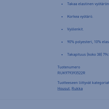
Takaa elastinen vyötärö
Korkea vyötärö.
Vyölenkit.
90% polyesteri, 10% elas
Takapituus (koko 38) 79
Tuotenumero
RUK979393522R
Tuotteeseen liittyvät kategoria
Housut
,
Rukka