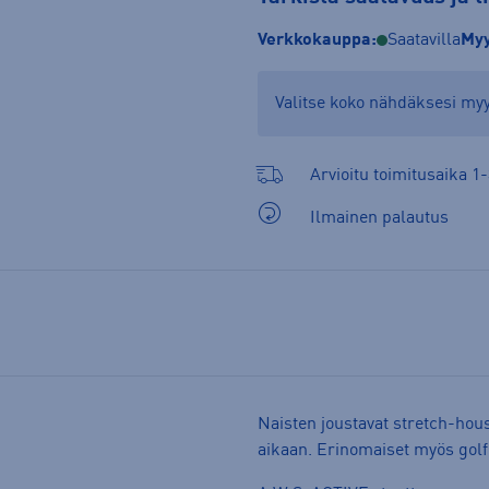
Verkkokauppa:
Saatavilla
Myy
Valitse koko nähdäksesi m
Arvioitu toimitusaika 1-
Ilmainen palautus
Naisten joustavat stretch-hous
aikaan. Erinomaiset myös golfk