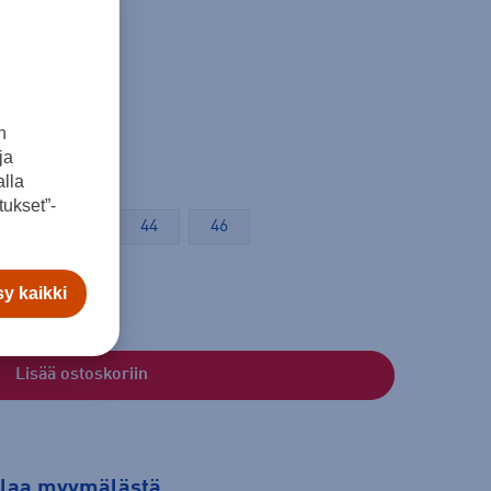
n
ja
lla
ukset”-
40
42
44
46
y kaikki
Lisää ostoskoriin
tilaa myymälästä