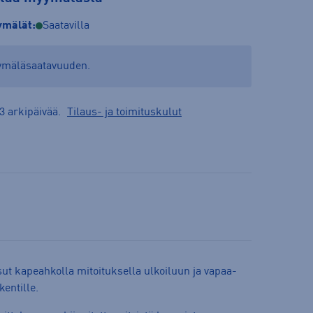
mälät:
Saatavilla
yymäläsaatavuuden.
3 arkipäivää.
Tilaus- ja toimituskulut
ut kapeahkolla mitoituksella ulkoiluun ja vapaa-
entille.