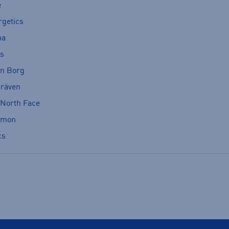
e
rgetics
ma
cs
rn Borg
lräven
 North Face
omon
cs