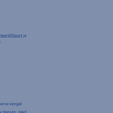
HeartOfSport
ja
.
verse kengät
y Hansen -takit