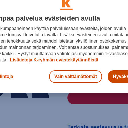
Väri
paa palvelua evästeiden avulla
kumppaneineen käyttää palveluissaan evästeitä, joiden avulla
e toimivat toivotulla tavalla. Lisäksi evästeiden avulla mitataa
Sininen
den tehokkuutta sekä mahdollistetaan yksilöllinen ostokokemus 
dun mainonnan tarjoaminen. Voit antaa suostumuksesi painama
Koko
 kaikki”. Pystyt muuttamaan valintojasi myöhemmin ”Evästeaset
34
36
38
utta.
Lisätietoja K-ryhmän evästekäytännöistä
Kokotaulukko
lintoja
Vain välttämättömät
Hyväks
Tarkista saatavuus ja 