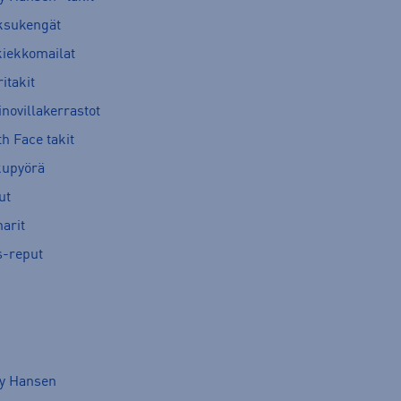
ksukengät
kiekkomailat
itakit
novillakerrastot
h Face takit
kupyörä
ut
arit
s-reput
ly Hansen