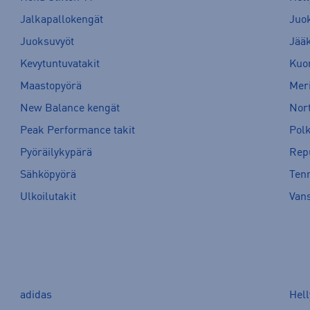
Jalkapallokengät
Juo
Juoksuvyöt
Jää
Kevytuntuvatakit
Kuor
Maastopyörä
Meri
New Balance kengät
Nort
Peak Performance takit
Pol
Pyöräilykypärä
Rep
Sähköpyörä
Tenn
Ulkoilutakit
Van
adidas
Hel