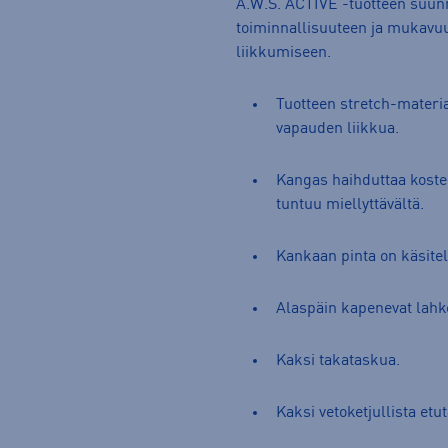
A.W.S. ACTIVE -tuotteen suunni
toiminnallisuuteen ja mukavuut
liikkumiseen.
Tuotteen stretch-materia
vapauden liikkua.
Kangas haihduttaa kosteud
tuntuu miellyttävältä.
Kankaan pinta on käsitelt
Alaspäin kapenevat lahk
Kaksi takataskua.
Kaksi vetoketjullista etu