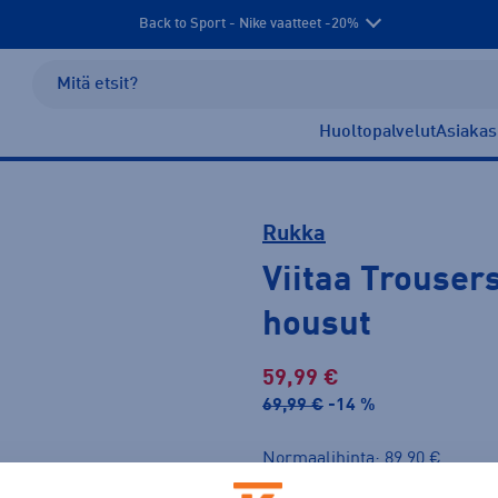
Back to Sport - Nike vaatteet -20%
Huoltopalvelut
Asiakas
Rukka
Viitaa Trouser
housut
59,99 €
69,99 €
-14 %
Normaalihinta: 89,90 €
Lis
30pv alin hinta: 69,99 €