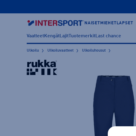
NAISET
MIEHET
LAPSET
Vaatteet
Kengät
Lajit
Tuotemerkit
Last chance
Ulkoilu
Ulkoiluvaatteet
Ulkoiluhousut