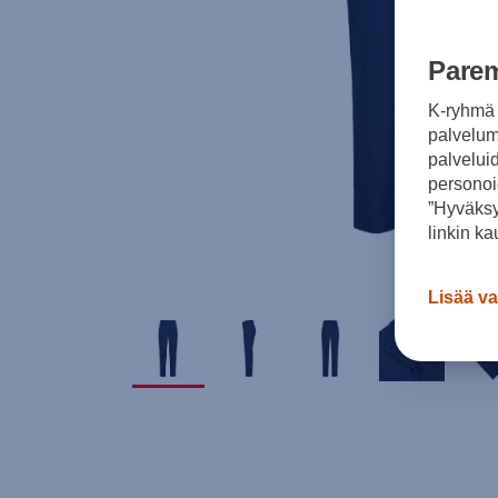
Parem
K-ryhmä 
palvelumm
palvelui
personoi
”Hyväksy
linkin ka
Lisää va