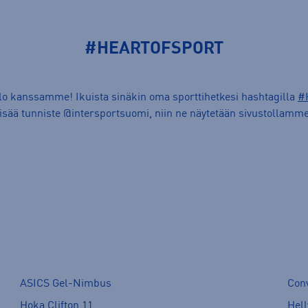
#HEARTOFSPORT
ilo kanssamme! Ikuista sinäkin oma sporttihetkesi hashtagilla
#
lisää tunniste @intersportsuomi, niin ne näytetään sivustollamme
ASICS Gel-Nimbus
Con
Hoka Clifton 11
Hell