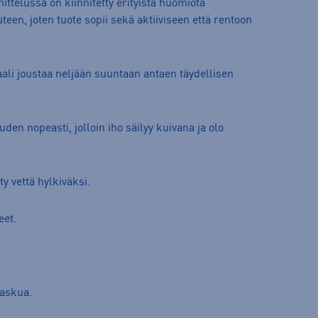
ttelussa on kiinnitetty erityistä huomiota
een, joten tuote sopii sekä aktiiviseen että rentoon
ali joustaa neljään suuntaan antaen täydellisen
en nopeasti, jolloin iho säilyy kuivana ja olo
y vettä hylkiväksi.
eet.
taskua.