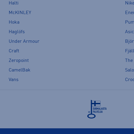
Halti
Nik
McKINLEY
Ene
Hoka
Pu
Haglöfs
Asi
Under Armour
Bjö
Craft
Fjäl
Zeropoint
The
CamelBak
Sal
Vans
Cro