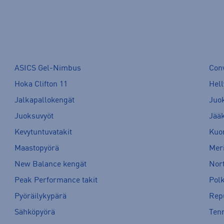
ASICS Gel-Nimbus
Con
Hoka Clifton 11
Hell
Jalkapallokengät
Juo
Juoksuvyöt
Jää
Kevytuntuvatakit
Kuor
Maastopyörä
Meri
New Balance kengät
Nort
Peak Performance takit
Pol
Pyöräilykypärä
Rep
Sähköpyörä
Tenn