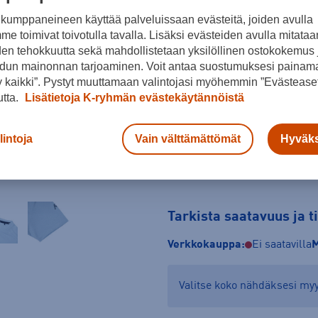
kumppaneineen käyttää palveluissaan evästeitä, joiden avulla
Koko
e toimivat toivotulla tavalla. Lisäksi evästeiden avulla mitataa
38
40
42
den tehokkuutta sekä mahdollistetaan yksilöllinen ostokokemus 
dun mainonnan tarjoaminen. Voit antaa suostumuksesi painama
Kokotaulukko
 kaikki”. Pystyt muuttamaan valintojasi myöhemmin ”Evästeaset
utta.
Lisätietoja K-ryhmän evästekäytännöistä
lintoja
Vain välttämättömät
Hyväks
Tarkista saatavuus ja 
Verkkokauppa:
Ei saatavilla
M
Valitse koko nähdäksesi m