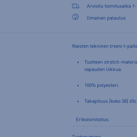
Arvioitu toimitusaika 1-
Ilmainen palautus
Naisten tekninen treeni t-pait
Tuotteen stretch-materia
vapauden liikkua.
100% polyesteri.
Takapituus (koko 38) 65
Erikoismitoitus: