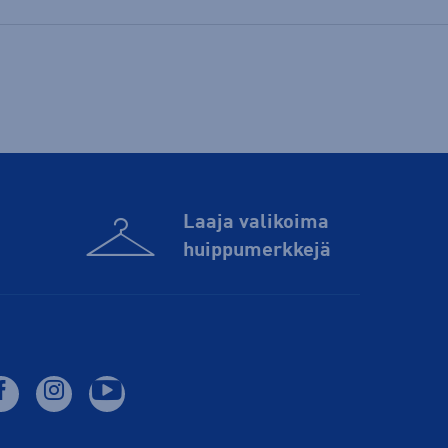
Laaja valikoima
huippu­merkkejä