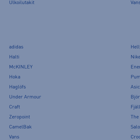
Ulkoilutakit
Van
adidas
Hel
Halti
Nik
McKINLEY
Ene
Hoka
Pu
Haglöfs
Asi
Under Armour
Bjö
Craft
Fjäl
Zeropoint
The
CamelBak
Sal
Vans
Cro