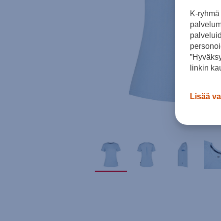
K-ryhmä 
palvelumm
palvelui
personoi
”Hyväksy
linkin ka
Lisää va