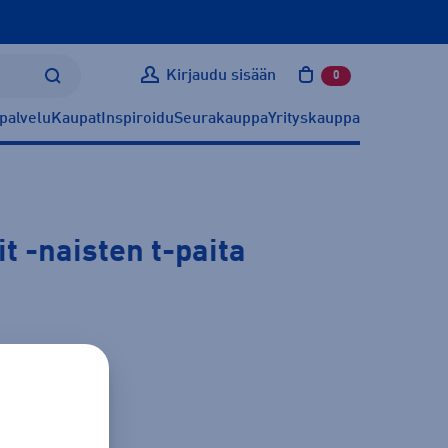
Kirjaudu sisään
0
tuotetta ostoskoris
palvelu
Kaupat
Inspiroidu
Seurakauppa
Yrityskauppa
it
-naisten t-paita