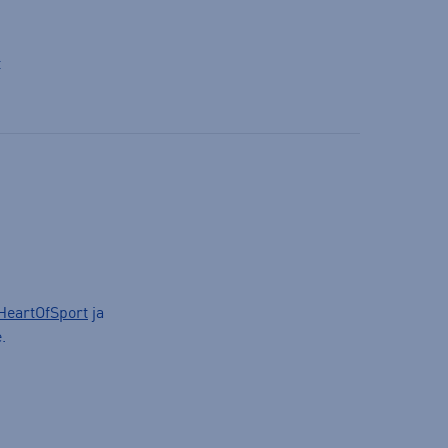
t
HeartOfSport
ja
.