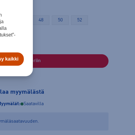
n
44
46
48
50
52
ja
lla
ukset”-
y kaikki
Lisää ostoskoriin
tilaa myymälästä
yymälät:
Saatavilla
yymäläsaatavuuden.