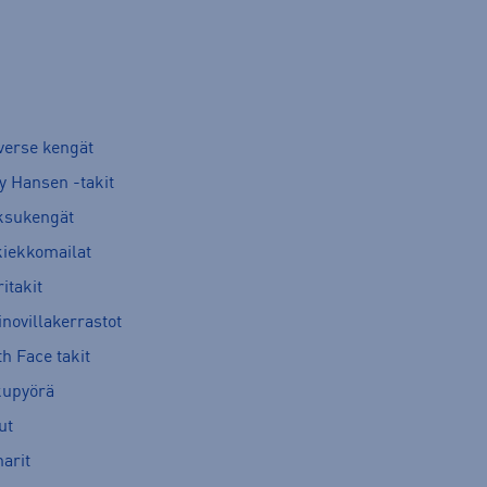
verse kengät
y Hansen -takit
ksukengät
kiekkomailat
itakit
novillakerrastot
h Face takit
kupyörä
ut
arit