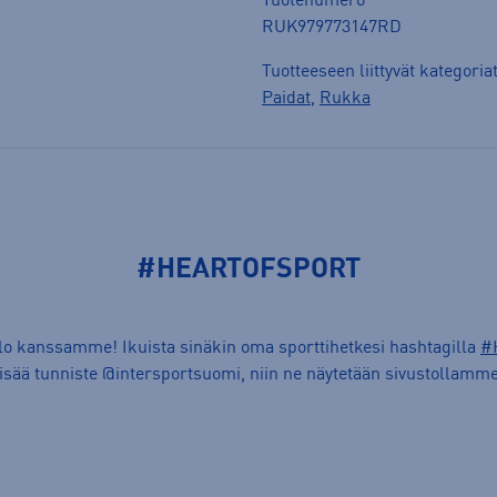
Tuotenumero
RUK979773147RD
Tuotteeseen liittyvät kategoria
Paidat
,
Rukka
#HEARTOFSPORT
ilo kanssamme! Ikuista sinäkin oma sporttihetkesi hashtagilla
#
lisää tunniste @intersportsuomi, niin ne näytetään sivustollamme