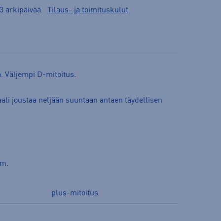
3 arkipäivää.
Tilaus- ja toimituskulut
a. Väljempi D-mitoitus.
ali joustaa neljään suuntaan antaen täydellisen
cm.
plus-mitoitus