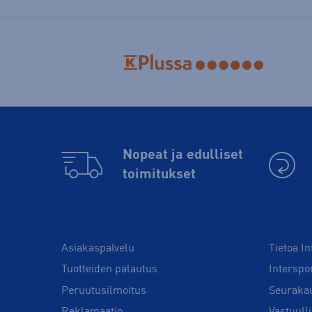
Nopeat ja edulliset
toimitukset
Asiakaspalvelu
Tietoa In
Tuotteiden palautus
Interspo
Peruutusilmoitus
Seuraka