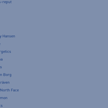
s-reput
ly Hansen
e
rgetics
ma
cs
rn Borg
lräven
 North Face
omon
cs