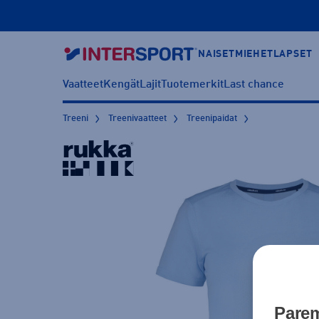
NAISET
MIEHET
LAPSET
Vaatteet
Kengät
Lajit
Tuotemerkit
Last chance
Treeni
Treenivaatteet
Treenipaidat
Parem