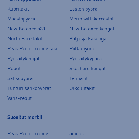
Kuoritakit
Lasten pyörä
Maastopyörä
Merinovillakerrastot
New Balance 530
New Balance kengät
North Face takit
Paljasjalkakengät
Peak Performance takit
Polkupyörä
Pyöräilykengät
Pyöräilykypärä
Reput
Skechers kengät
Sähköpyörä
Tennarit
Tunturi sähköpyörät
Ulkoilutakit
Vans-reput
Suositut merkit
Peak Performance
adidas