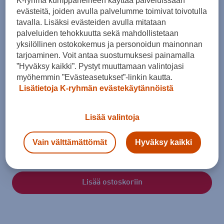
K-ryhmä kumppaneineen käyttää palveluissaan
evästeitä, joiden avulla palvelumme toimivat toivotulla
tavalla. Lisäksi evästeiden avulla mitataan
Koko
palveluiden tehokkuutta sekä mahdollistetaan
XXS/S
XXS
XS / Short
XS
XS / Long
S / Short
yksilöllinen ostokokemus ja personoidun mainonnan
tarjoaminen. Voit antaa suostumuksesi painamalla
S
S / Long
M
M / Short
M / Long
L
”Hyväksy kaikki”. Pystyt muuttamaan valintojasi
myöhemmin ”Evästeasetukset”-linkin kautta.
L
L / Short
XL
XL / Short
XL / Long
Lisätietoja K-ryhmän evästekäytännöistä
XXL / Short
XXL
XXL / Long
XXXL / Short
XXXL
Lisää valintoja
4XL
4XL / Short
5XL
Kokotaulukko
Vain välttämättömät
Hyväksy kaikki
Lisää ostoskoriin