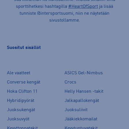
sporttihetkesi hashtagilla
#HeartOfSport
ja lisää
tunniste @intersportsuomi, niin ne näytetään
sivustollamme.
Suositut sisällöt
Ale vaatteet
ASICS Gel-Nimbus
Converse kengät
Crocs
Hoka Clifton 11
Helly Hansen -takit
Hybridipyörät
Jalkapallokengät
Juoksukengät
Juoksuliivit
Juoksuvyöt
Jääkiekkomailat
Kevyttoppatakit
Kevytuntuvatakit