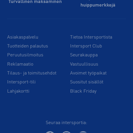
Turvallinen maksaminen
huippu­merkkejä
Asiakaspalvelu
Tietoa Intersportista
Tuotteiden palautus
Intersport Club
Peruutusilmoitus
Seurakauppa
Reklamaatio
Vastuullisuus
Tilaus- ja toimitusehdot
Avoimet työpaikat
Intersport-tili
Suositut sisällöt
Lahjakortti
Black Friday
Seuraa intersportia: