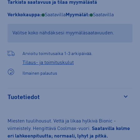
Tarkista saatavuus ja tilaa myymälästä
Verkkokauppa:
Saatavilla
Myymälät:
Saatavilla
Valitse koko nähdäksesi myymäläsaatavuuden.
Arvioitu toimitusaika 1-3 arkipäivää.
Tilaus- ja toimituskulut
Ilmainen palautus
Tuotetiedot
Avaa
Miesten tuulihousut. Vettä ja likaa hylkivä Bionic -
viimeistely. Hengittävä Coolmax-vuori.
Saatavilla kolme
eri lahkeenpituutta; normaali, lyhyt ja pitkä.