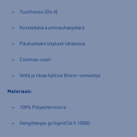
Tuulihousu (Do it)
Kiristettävä kuminauhavyötärö
Pikalukkokiristykset lahkeissa
Coolmax-vuori
Vettä ja likaa hylkivä Bionic-viimeistys
Materiaali:
100% Polyesterimicro
Hengittävyys gr/sqmt/24 h 15000