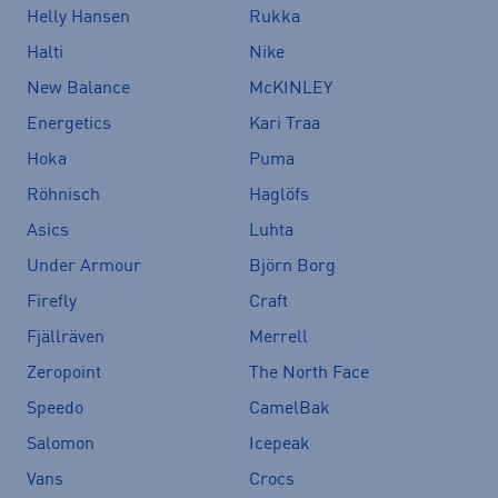
Helly Hansen
Rukka
Halti
Nike
New Balance
McKINLEY
Energetics
Kari Traa
Hoka
Puma
Röhnisch
Haglöfs
Asics
Luhta
Under Armour
Björn Borg
Firefly
Craft
Fjällräven
Merrell
Zeropoint
The North Face
Speedo
CamelBak
Salomon
Icepeak
Vans
Crocs