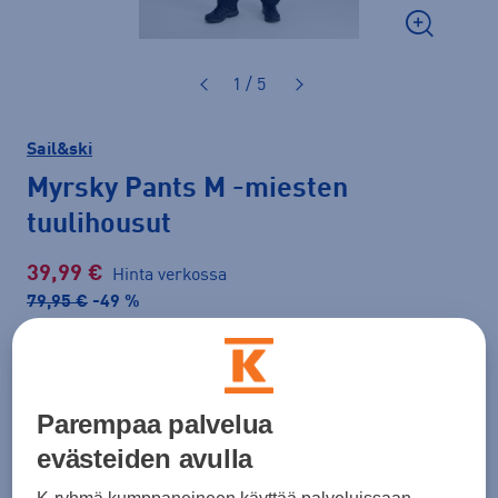
1 / 5
Sail&ski
Myrsky Pants M
-miesten
tuulihousut
39,99 €
Hinta verkossa
79,95 €
-49 %
Lisätietoa
30pv alin hinta: 79,95 €
Tarjous voimassa 18.8. asti.
Parempaa palvelua
Väri
Musta
evästeiden avulla