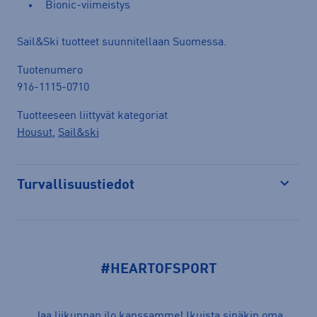
Bionic-viimeistys
Sail&Ski tuotteet suunnitellaan Suomessa.
Tuotenumero
916-1115-0710
Tuotteeseen liittyvät kategoriat
Housut
,
Sail&ski
Turvallisuustiedot
Avaa
#HEARTOFSPORT
Jaa liikunnan ilo kanssamme! Ikuista sinäkin oma