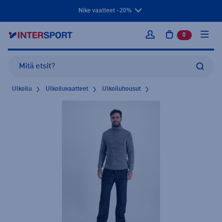
Nike vaatteet -20%
0
tuotetta osto
Kirjaudu sisään
Ulkoilu
Ulkoiluvaatteet
Ulkoiluhousut