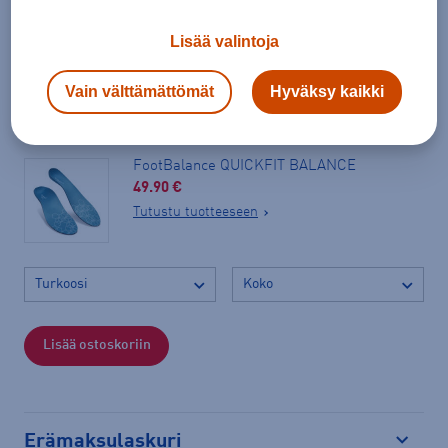
Tilaus- ja toimituskulut
Lisää valintoja
Ilmainen palautus
Vain välttämättömät
Hyväksy kaikki
Suosittelemme tuotteen Drx Defy Gravel W ostajalle
FootBalance QUICKFIT BALANCE
49.90 €
Tutustu tuotteeseen
Lisää ostoskoriin
Erämaksulaskuri