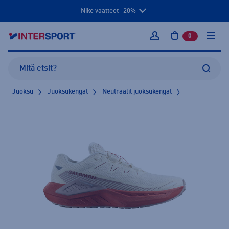
Nike vaatteet -20%
0
tuotetta osto
Kirjaudu sisään
Juoksu
Juoksukengät
Neutraalit juoksukengät