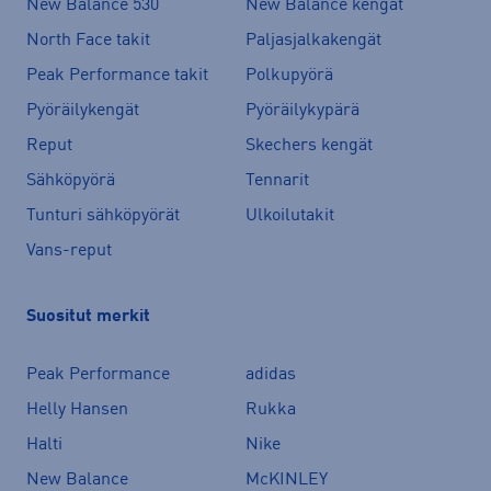
New Balance 530
New Balance kengät
North Face takit
Paljasjalkakengät
Peak Performance takit
Polkupyörä
Pyöräilykengät
Pyöräilykypärä
Reput
Skechers kengät
Sähköpyörä
Tennarit
Tunturi sähköpyörät
Ulkoilutakit
Vans-reput
Suositut merkit
Peak Performance
adidas
Helly Hansen
Rukka
Halti
Nike
New Balance
McKINLEY