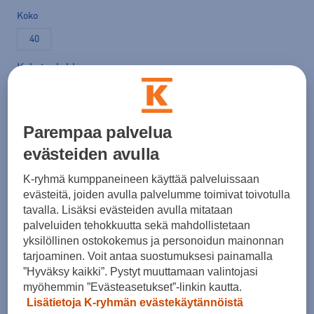
Koko
40
Kokotaulukko
Lisää ostoskoriin
Parempaa palvelua
evästeiden avulla
K-ryhmä kumppaneineen käyttää palveluissaan
Tarkista saatavuus ja tilaa myymälästä
evästeitä, joiden avulla palvelumme toimivat toivotulla
tavalla. Lisäksi evästeiden avulla mitataan
Verkkokauppa:
Saatavilla
Myymälät:
Ei saatavilla
palveluiden tehokkuutta sekä mahdollistetaan
yksilöllinen ostokokemus ja personoidun mainonnan
tarjoaminen. Voit antaa suostumuksesi painamalla
Valitse koko nähdäksesi myymäläsaatavuuden.
”Hyväksy kaikki”. Pystyt muuttamaan valintojasi
myöhemmin ”Evästeasetukset”-linkin kautta.
Lisätietoja K-ryhmän evästekäytännöistä
Arvioitu toimitusaika 1-3 arkipäivää.