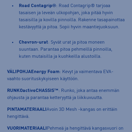
Road Contagrip®
: Road Contagrip® tarjoaa
tasaisen ja leveän ulkopohjan, joka pitää hyvin
tasaisilla ja kovilla pinnoilla. Rakenne tasapainottaa
kestävyyttä ja pitoa. Sopii hyvin maantiejuoksuun.
Chevron-urat
: Syvät urat ja pitoa moneen
suuntaan. Parantaa pitoa pehmeillä pinnoilla,
kuten mutaisilla ja kuohkeilla alustoilla.
VÄLIPOHJA
Energy Foam
: Kevyt ja vaimentava EVA-
vaahto suorituskykyiseen käyttöön.
RUNKOactiveCHASSIS™
: Runko, joka antaa enemmän
ohjausta ja parantaa ketteryyttä ja liikkuvuutta.
PINTAMATERIAALI
Avoin 3D Mesh -kangas on erittäin
hengittävä.
VUORIMATERIAALI
Pehmeä ja hengittävä kangasvuori on