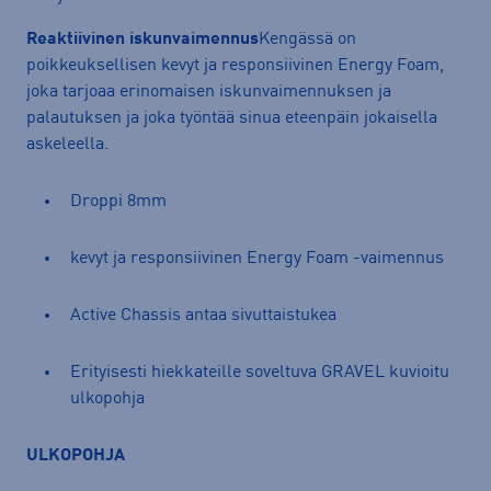
Reaktiivinen iskunvaimennus
Kengässä on
poikkeuksellisen kevyt ja responsiivinen Energy Foam,
joka tarjoaa erinomaisen iskunvaimennuksen ja
palautuksen ja joka työntää sinua eteenpäin jokaisella
askeleella.
Droppi 8mm
kevyt ja responsiivinen Energy Foam -vaimennus
Active Chassis antaa sivuttaistukea
Erityisesti hiekkateille soveltuva GRAVEL kuvioitu
ulkopohja
ULKOPOHJA