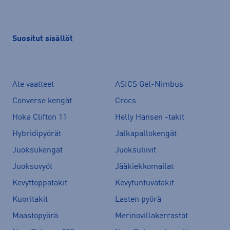
Suositut sisällöt
Ale vaatteet
ASICS Gel-Nimbus
Converse kengät
Crocs
Hoka Clifton 11
Helly Hansen -takit
Hybridipyörät
Jalkapallokengät
Juoksukengät
Juoksuliivit
Juoksuvyöt
Jääkiekkomailat
Kevyttoppatakit
Kevytuntuvatakit
Kuoritakit
Lasten pyörä
Maastopyörä
Merinovillakerrastot