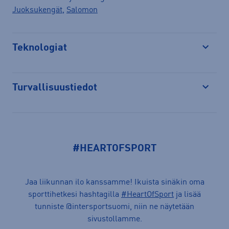
Juoksukengät
,
Salomon
Teknologiat
Avaa
Turvallisuustiedot
Avaa
#HEARTOFSPORT
Jaa liikunnan ilo kanssamme! Ikuista sinäkin oma
sporttihetkesi hashtagilla
#HeartOfSport
ja lisää
tunniste @intersportsuomi, niin ne näytetään
sivustollamme.