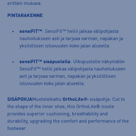
erittäin mukava.
PINTARAKENNE
sensiFIT™
: SensiFit™ hellii jalkaa välipohjasta
nauhoitukseen asti ja tarjoaa varman, napakan ja
yksilöllisen istuvuuden koko jalan alueella.
sensiFIT™ sisäpuolella
: Ulkopuolelle näkymätön
SensiFit™ hellii jalkaa välipohjasta nauhoitukseen
asti ja tarjoaa varman, napakan ja yksilöllisen
istuvuuden koko jalan alueella.
SISÄPOHJA
Muotoleikattu
OrthoLite®
-sisäpohja: Cut to
the shape of the inner shoe, this OrthoLite® insole
provides superior cushioning, breathability and
durability, upgrading the comfort and performance of the
footwear.