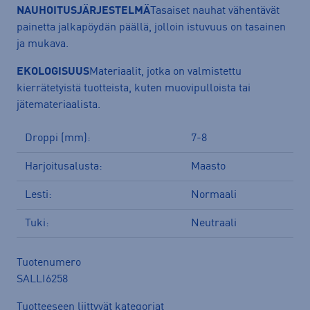
NAUHOITUSJÄRJESTELMÄ
Tasaiset nauhat vähentävät
painetta jalkapöydän päällä, jolloin istuvuus on tasainen
ja mukava.
EKOLOGISUUS
Materiaalit, jotka on valmistettu
kierrätetyistä tuotteista, kuten muovipulloista tai
jätemateriaalista.
Droppi (mm):
7-8
Harjoitusalusta:
Maasto
Lesti:
Normaali
Tuki:
Neutraali
Tuotenumero
SALLI6258
Tuotteeseen liittyvät kategoriat