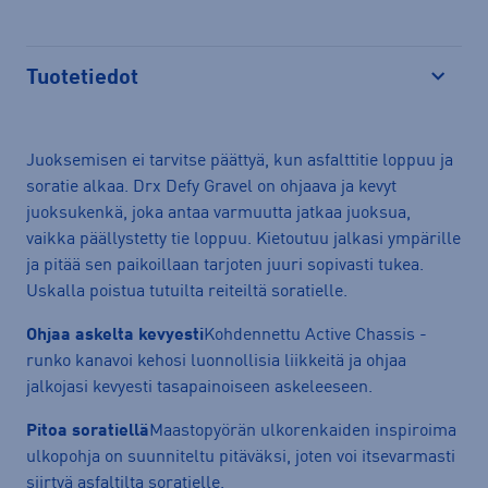
Avaa
Tuotetiedot
Avaa
Juoksemisen ei tarvitse päättyä, kun asfalttitie loppuu ja
soratie alkaa. Drx Defy Gravel on ohjaava ja kevyt
juoksukenkä, joka antaa varmuutta jatkaa juoksua,
vaikka päällystetty tie loppuu. Kietoutuu jalkasi ympärille
ja pitää sen paikoillaan tarjoten juuri sopivasti tukea.
Uskalla poistua tutuilta reiteiltä soratielle.
Ohjaa askelta kevyesti
Kohdennettu Active Chassis -
runko kanavoi kehosi luonnollisia liikkeitä ja ohjaa
jalkojasi kevyesti tasapainoiseen askeleeseen.
Pitoa soratiellä
Maastopyörän ulkorenkaiden inspiroima
ulkopohja on suunniteltu pitäväksi, joten voi itsevarmasti
siirtyä asfaltilta soratielle.