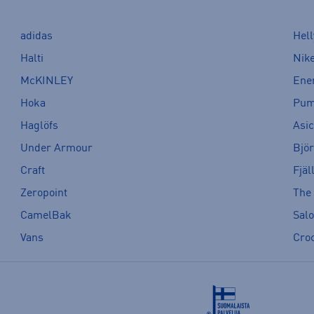
adidas
Hel
Halti
Nik
McKINLEY
Ene
Hoka
Pu
Haglöfs
Asi
Under Armour
Bjö
Craft
Fjäl
Zeropoint
The
CamelBak
Sal
Vans
Cro