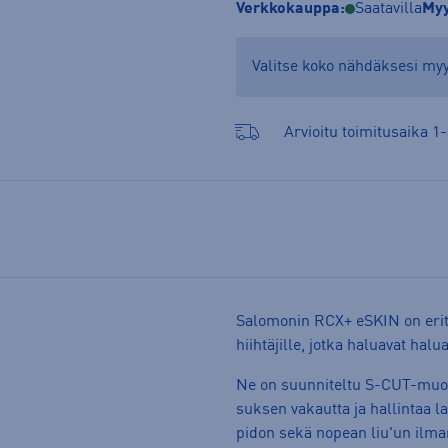
Verkkokauppa:
Saatavilla
Myy
Valitse koko nähdäksesi m
Arvioitu toimitusaika 1-
Salomonin RCX+ eSKIN on eritt
hiihtäjille, jotka haluavat halu
Ne on suunniteltu S-CUT-muoto
suksen vakautta ja hallintaa l
pidon sekä nopean liu'un ilman,