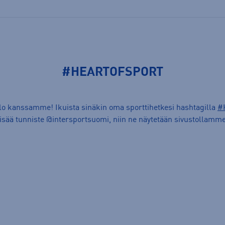
#HEARTOFSPORT
ilo kanssamme! Ikuista sinäkin oma sporttihetkesi hashtagilla
#
lisää tunniste @intersportsuomi, niin ne näytetään sivustollamme