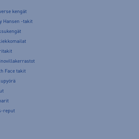
verse kengät
y Hansen -takit
ksukengät
kiekkomailat
itakit
novillakerrastot
h Face takit
kupyörä
ut
arit
s-reput