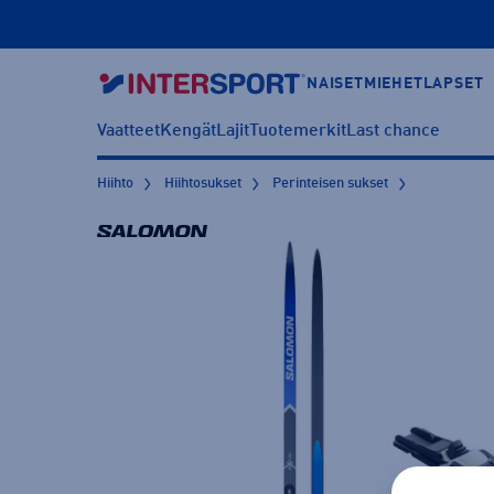
NAISET
MIEHET
LAPSET
Vaatteet
Kengät
Lajit
Tuotemerkit
Last chance
Hiihto
Hiihtosukset
Perinteisen sukset