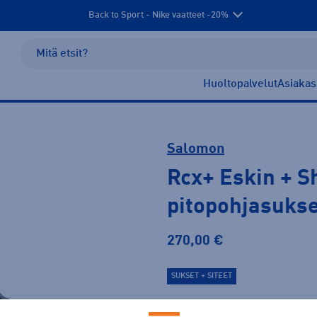
Back to Sport - Nike vaatteet -20%
Huoltopalvelut
Asiakas
Salomon
Rcx+ Eskin + Sh
pitopohjasukse
270,00 €
SUKSET + SITEET
Koko