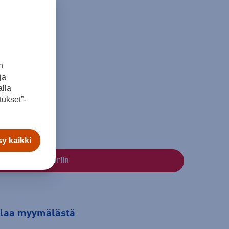
206
n
paino
ja
lla
kg
ukset”-
y kaikki
Lisää ostoskoriin
tilaa myymälästä