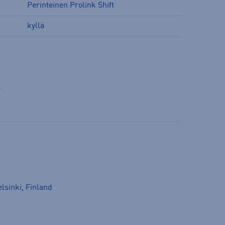
Perinteinen Prolink Shift
kyllä
t
lsinki, Finland