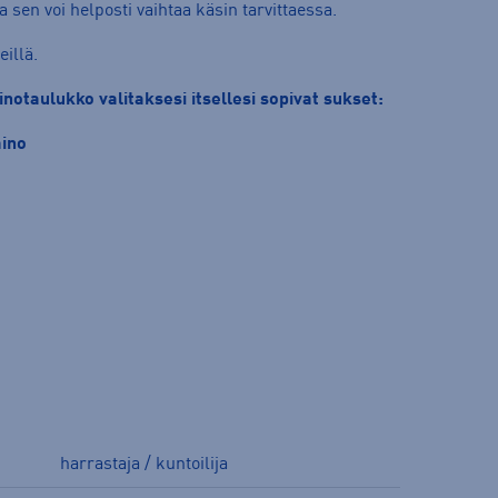
 sen voi helposti vaihtaa käsin tarvittaessa.
eillä.
notaulukko valitaksesi itsellesi sopivat sukset:
aino
harrastaja / kuntoilija