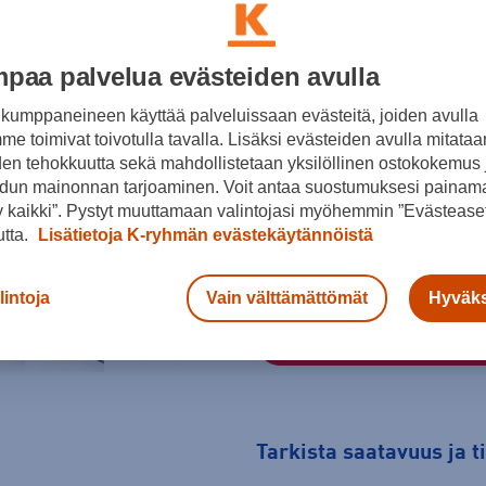
174
182
198
Suksien valintaopas
paa palvelua evästeiden avulla
Pituus- ja painotaulukko
kumppaneineen käyttää palveluissaan evästeitä, joiden avulla
e toimivat toivotulla tavalla. Lisäksi evästeiden avulla mitataa
Hiihtäjän pituus
Hiihtäjän 
den tehokkuutta sekä mahdollistetaan yksilöllinen ostokokemus 
dun mainonnan tarjoaminen. Voit antaa suostumuksesi painama
cm
 kaikki”. Pystyt muuttamaan valintojasi myöhemmin ”Evästeaset
utta.
Lisätietoja K-ryhmän evästekäytännöistä
Mihin tietoja tarvitaan?
lintoja
Vain välttämättömät
Hyväks
Tarkista saatavuus ja 