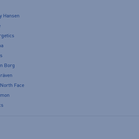
ly Hansen
e
rgetics
ma
cs
rn Borg
lräven
 North Face
omon
cs