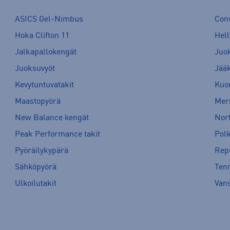
ASICS Gel-Nimbus
Con
Hoka Clifton 11
Hell
Jalkapallokengät
Juo
Juoksuvyöt
Jää
Kevytuntuvatakit
Kuor
Maastopyörä
Meri
New Balance kengät
Nort
Peak Performance takit
Pol
Pyöräilykypärä
Rep
Sähköpyörä
Tenn
Ulkoilutakit
Van