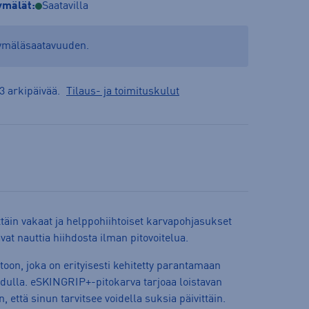
mälät:
Saatavilla
yymäläsaatavuuden.
3 arkipäivää.
Tilaus- ja toimituskulut
äin vakaat ja helppohiihtoiset karvapohjasukset
avat nauttia hiihdosta ilman pitovoitelua.
on, joka on erityisesti kehitetty parantamaan
adulla. eSKINGRIP+-pitokarva tarjoaa loistavan
 että sinun tarvitsee voidella suksia päivittäin.