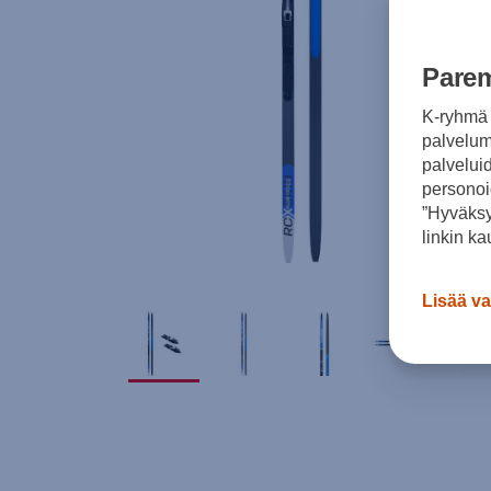
Parem
K-ryhmä 
palvelumm
palvelui
personoi
”Hyväksy
linkin ka
Lisää va