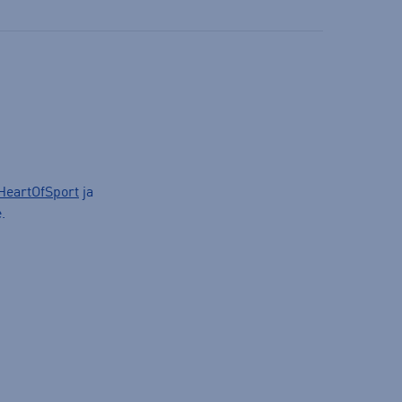
HeartOfSport
ja
.