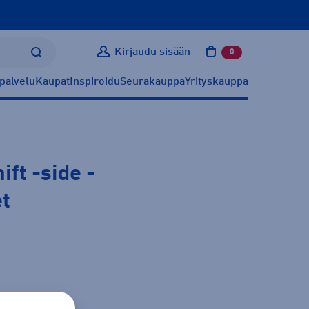
Kirjaudu sisään
0
tuotetta ostoskoris
palvelu
Kaupat
Inspiroidu
Seurakauppa
Yrityskauppa
ift -side
-
t