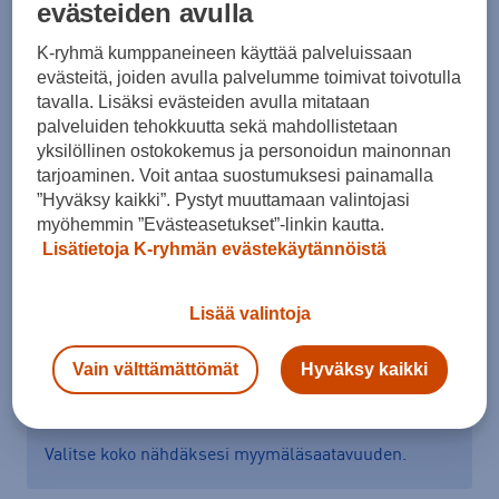
evästeiden avulla
Koko
K-ryhmä kumppaneineen käyttää palveluissaan
41 ⅓
42
42 ⅔
43 ⅓
44
44 ⅔
46
evästeitä, joiden avulla palvelumme toimivat toivotulla
tavalla. Lisäksi evästeiden avulla mitataan
46 ⅔
47 ⅓
palveluiden tehokkuutta sekä mahdollistetaan
yksilöllinen ostokokemus ja personoidun mainonnan
Kokotaulukko
tarjoaminen. Voit antaa suostumuksesi painamalla
”Hyväksy kaikki”. Pystyt muuttamaan valintojasi
myöhemmin ”Evästeasetukset”-linkin kautta.
Lisää ostoskoriin
Lisätietoja K-ryhmän evästekäytännöistä
Lisää valintoja
Tarkista saatavuus ja tilaa myymälästä
Vain välttämättömät
Hyväksy kaikki
Verkkokauppa:
Saatavilla
Myymälät:
Saatavilla
Valitse koko nähdäksesi myymäläsaatavuuden.