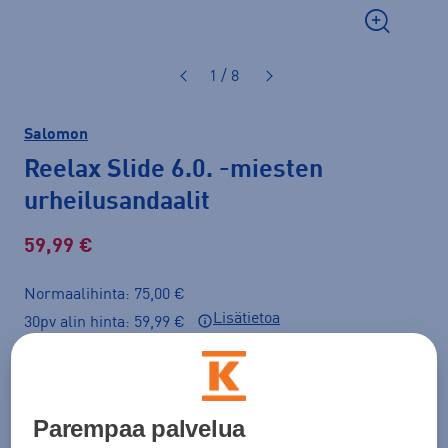
1 / 8
Salomon
Reelax Slide 6.0.
-miesten
urheilusandaalit
59,99 €
Normaalihinta: 75,00 €
Lisätietoa
30pv alin hinta: 59,99 €
Väri
Sininen
Parempaa palvelua