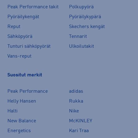
Peak Performance takit
Polkupyörä
Pyöräilykengät
Pyöräilykypärä
Reput
Skechers kengät
Sähköpyörä
Tennarit
Tunturi sähköpyörät
Ulkoilutakit
Vans-reput
Suositut merkit
Peak Performance
adidas
Helly Hansen
Rukka
Halti
Nike
New Balance
McKINLEY
Energetics
Kari Traa