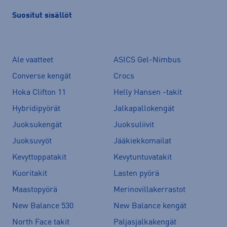
Suositut sisällöt
Ale vaatteet
ASICS Gel-Nimbus
Converse kengät
Crocs
Hoka Clifton 11
Helly Hansen -takit
Hybridipyörät
Jalkapallokengät
Juoksukengät
Juoksuliivit
Juoksuvyöt
Jääkiekkomailat
Kevyttoppatakit
Kevytuntuvatakit
Kuoritakit
Lasten pyörä
Maastopyörä
Merinovillakerrastot
New Balance 530
New Balance kengät
North Face takit
Paljasjalkakengät