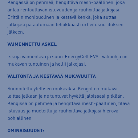
Kengässä on pehmeä, hengittävä mesh-päällinen, joka
antaa rentouttavan istuvuuden ja rauhoittaa jalkojasi.
Erittäin monipuolinen ja kestävä kenkä, joka auttaa
jalkojasi palautumaan tehokkaasti urheilusuorituksen
jälkeen.
VAIMENNETTU ASKEL
Iskuja vaimentava ja suuri EnergyCell EVA -välipohja on
mukavan tuntuinen ja hellii jalkojasi.
VÄLITÖNTÄ JA KESTÄVÄÄ MUKAVUUTTA
Suunniteltu ylellisen mukaviksi. Kengät on mukava
laittaa jalkaan ja ne tuntuvat hyvältä jaloissasi pitkään.
Kengissä on pehmeä ja hengittävä mesh-päällinen, tilava
istuvuus ja muotoiltu ja rauhoittava jalkojasi hierova
pohjallinen.
OMINAISUUDET: