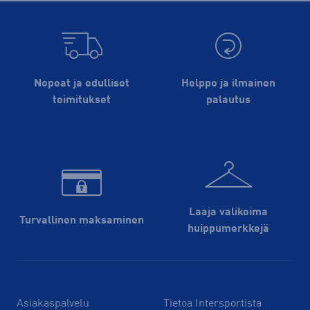
Nopeat ja edulliset
Helppo ja ilmainen
toimitukset
palautus
Laaja valikoima
Turvallinen maksaminen
huippu­merkkejä
Asiakaspalvelu
Tietoa Intersportista