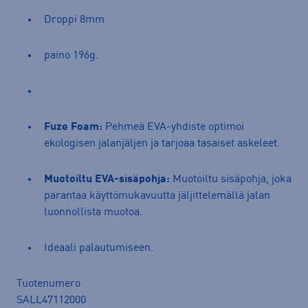
Droppi 8mm
paino 196g.
Fuze Foam:
Pehmeä EVA-yhdiste optimoi
ekologisen jalanjäljen ja tarjoaa tasaiset askeleet.
Muotoiltu EVA-sisäpohja:
Muotoiltu sisäpohja, joka
parantaa käyttömukavuutta jäljittelemällä jalan
luonnollista muotoa.
Ideaali palautumiseen.
Tuotenumero
SALL47112000