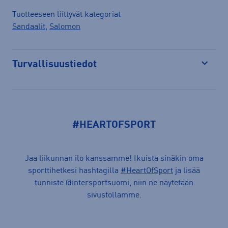
Tuotteeseen liittyvät kategoriat
Sandaalit
,
Salomon
Turvallisuustiedot
Avaa
#HEARTOFSPORT
Jaa liikunnan ilo kanssamme! Ikuista sinäkin oma
sporttihetkesi hashtagilla
#HeartOfSport
ja lisää
tunniste @intersportsuomi, niin ne näytetään
sivustollamme.