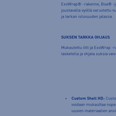
ExoWrap® -rakenne, Boa® -jär
joustavalla vyöllä varustettu
ja tarkan istuvuuden jalassa.
SUKSEN TARKKA OHJAUS
Mukautettu iltti ja ExoWrap -r
lasketella ja ohjata suksia vai
Custom Shell HD:
Custo
voidaan mukauttaa nopea
uusien materiaalien ansi