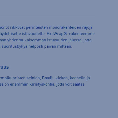
not rikkovat perinteisten monorakenteiden rajoja
 täydelliselle istuvuudelle. ExoWrap®-rakenteemme
kaan yhdenmukaisemman istuvuuden jalassa, jotta
a suorituskykyä helposti päivän mittaan.
VUUS
huempikuoristen seinien, Boa® -kiekon, kaapelin ja
sa on enemmän kiristyskohtia, jotta voit säätää