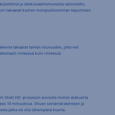
jestelmä ja lateksivaahtomuovista valmistettu
 vuori takaavat kuoren monipuolisemman taipumisen
akenne takaavat tarkan istuvuuden, jotta voit
vattomasti rinteessä kuin rinteessä.
m Shell HD ‑prosessin ansiosta monon alakuorta
sti 10 minuutissa. Ohuen seinämärakenteen ja
osta jalka voi olla lähempänä kuorta.