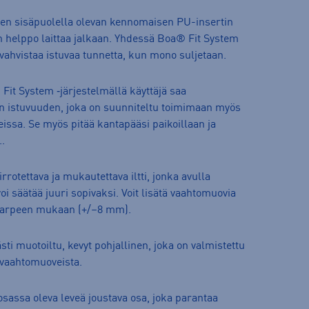
n sisäpuolella olevan kennomaisen PU-insertin
n helppo laittaa jalkaan. Yhdessä Boa® Fit System
vahvistaa istuvaa tunnetta, kun mono suljetaan.
it System ‑järjestelmällä käyttäjä saa
n istuvuuden, joka on suunniteltu toimimaan myös
ssa. Se myös pitää kantapääsi paikoillaan ja
..
irrotettava ja mukautettava iltti, jonka avulla
i säätää juuri sopivaksi. Voit lisätä vaahtomuovia
a tarpeen mukaan (+/–8 mm).
sti muotoiltu, kevyt pohjallinen, joka on valmistettu
 vaahtomuoveista.
sassa oleva leveä joustava osa, joka parantaa