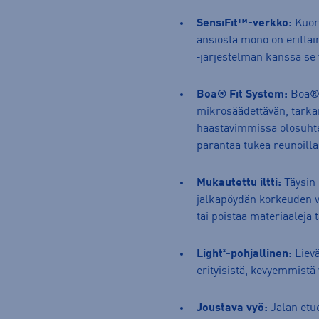
SensiFit™-verkko:
Kuore
ansiosta mono on erittäi
‑järjestelmän kanssa se 
Boa® Fit System:
Boa® F
mikrosäädettävän, tarka
haastavimmissa olosuhtei
parantaa tukea reunoilla
Mukautettu iltti:
Täysin 
jalkapöydän korkeuden vo
tai poistaa materiaalej
Light²-pohjallinen:
Lievä
erityisistä, kevyemmistä
Joustava vyö:
Jalan etuo