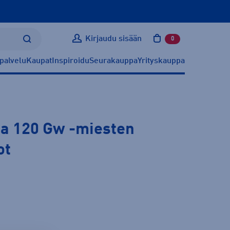
Kirjaudu sisään
0
tuotetta ostoskoris
palvelu
Kaupat
Inspiroidu
Seurakauppa
Yrityskauppa
oa 120 Gw
-miesten
ot