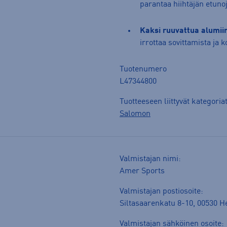
parantaa hiihtäjän etuno
Kaksi ruuvattua alumii
irrottaa sovittamista ja 
Tuotenumero
L47344800
Tuotteeseen liittyvät kategoria
Salomon
Valmistajan nimi:
Amer Sports
Valmistajan postiosoite:
Siltasaarenkatu 8-10, 00530 He
Valmistajan sähköinen osoite: