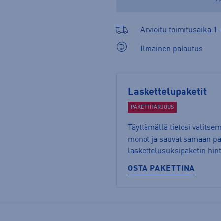
Arvioitu toimitusaika 1-
Ilmainen palautus
Laskettelupaketit
PAKETTITARJOUS
Täyttämällä tietosi valitse
monot ja sauvat samaan pak
laskettelusuksipaketin hin
OSTA PAKETTINA