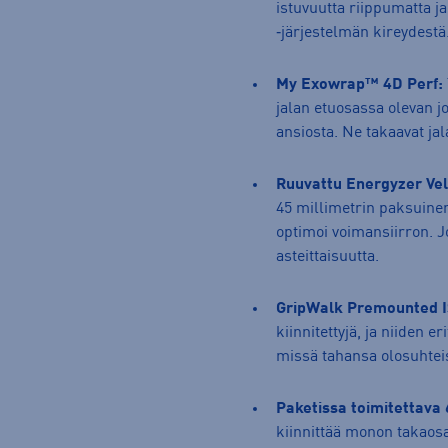
istuvuutta riippumatta 
‑järjestelmän kireydestä
My Exowrap™ 4D Perf:
jalan etuosassa olevan j
ansiosta. Ne takaavat ja
Ruuvattu Energyzer Ve
45 millimetrin paksuinen 
optimoi voimansiirron. 
asteittaisuutta.
GripWalk Premounted I
kiinnitettyjä, ja niiden 
missä tahansa olosuhtei
Paketissa toimitettava 
kiinnittää monon takaosa