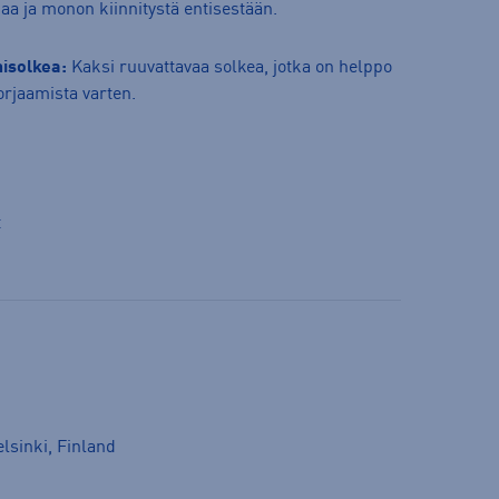
jaa ja monon kiinnitystä entisestään.
nisolkea:
Kaksi ruuvattavaa solkea, jotka on helppo
korjaamista varten.
t
lsinki, Finland