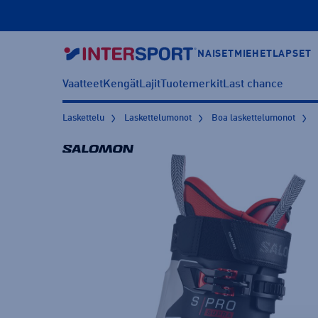
NAISET
MIEHET
LAPSET
Vaatteet
Kengät
Lajit
Tuotemerkit
Last chance
Laskettelu
Laskettelumonot
Boa laskettelumonot