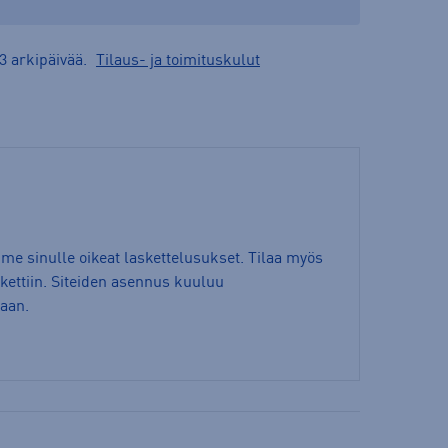
3 arkipäivää.
Tilaus- ja toimituskulut
mme sinulle oikeat laskettelusukset. Tilaa myös
ettiin. Siteiden asennus kuuluu
taan.