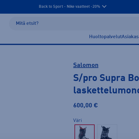
Back to Sport - Nike vaatteet -20%
Huoltopalvelut
Asiakas
Salomon
S/pro Supra B
laskettelumon
600,00 €
Väri