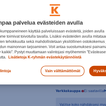
Punainen
Koko
paa palvelua evästeiden avulla
24.5 (24,5)
26.5 (26,5)
27.5 
kumppaneineen käyttää palveluissaan evästeitä, joiden avulla
Laskettelumonojen valintaopa
e toimivat toivotulla tavalla. Lisäksi evästeiden avulla mitataa
den tehokkuutta sekä mahdollistetaan yksilöllinen ostokokemus 
dun mainonnan tarjoaminen. Voit antaa suostumuksesi painama
 kaikki”. Pystyt muuttamaan valintojasi myöhemmin ”Evästeaset
utta.
Lisätietoja K-ryhmän evästekäytännöistä
lintoja
Vain välttämättömät
Hyväks
Tarkista saatavuus ja 
Verkkokauppa:
Ei saatavilla
M
Valitse koko nähdäksesi m