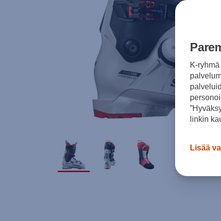
Parem
K-ryhmä 
palvelumm
palvelui
personoi
”Hyväksy
linkin ka
Lisää va