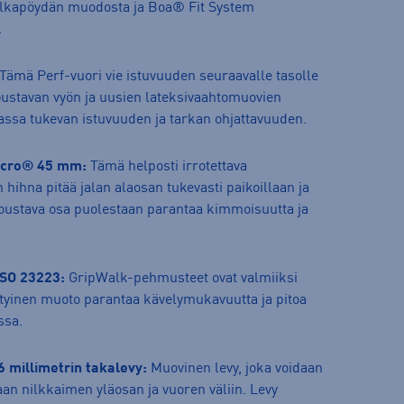
jalkapöydän muodosta ja Boa® Fit System
.
Tämä Perf-vuori vie istuvuuden seuraavalle tasolle
oustavan vyön ja uusien lateksivaahtomuovien
lassa tukevan istuvuuden ja tarkan ohjattavuuden.
lcro® 45 mm:
Tämä helposti irrotettava
hihna pitää jalan alaosan tukevasti paikoillaan ja
Joustava osa puolestaan parantaa kimmoisuutta ja
SO 23223:
GripWalk-pehmusteet ovat valmiiksi
erityinen muoto parantaa kävelymukavuutta ja pitoa
ssa.
6 millimetrin takalevy:
Muovinen levy, joka voidaan
an nilkkaimen yläosan ja vuoren väliin. Levy