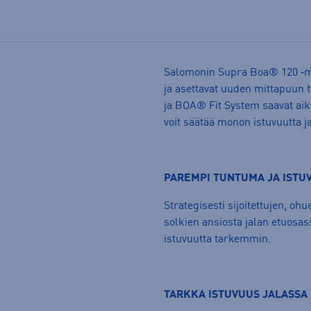
Salomonin Supra Boa® 120 ‑mo
ja asettavat uuden mittapuun
ja BOA® Fit System saavat ai
voit säätää monon istuvuutta j
PAREMPI TUNTUMA JA ISTU
Strategisesti sijoitettujen, o
solkien ansiosta jalan etuosas
istuvuutta tarkemmin.
TARKKA ISTUVUUS JALASSA