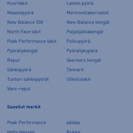
Kuoritakit
Lasten pyörä
Maastopyörä
Merinovillakerrastot
New Balance 530
New Balance kengät
North Face takit
Paljasjalkakengät
Peak Performance takit
Polkupyörä
Pyöräilykengät
Pyöräilykypärä
Reput
Skechers kengät
Sähköpyörä
Tennarit
Tunturi sähköpyörät
Ulkoilutakit
Vans-reput
Suositut merkit
Peak Performance
adidas
Helly Hansen
Rukka