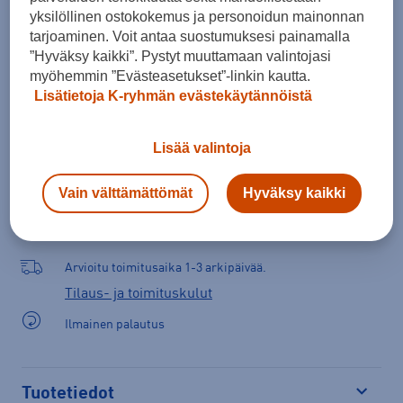
yksilöllinen ostokokemus ja personoidun mainonnan
tarjoaminen. Voit antaa suostumuksesi painamalla
Lisää ostoskoriin
”Hyväksy kaikki”. Pystyt muuttamaan valintojasi
myöhemmin ”Evästeasetukset”-linkin kautta.
Lisätietoja K-ryhmän evästekäytännöistä
Tarkista saatavuus ja tilaa myymälästä
Lisää valintoja
Verkkokauppa:
Saatavilla
Myymälät:
Saatavilla
Vain välttämättömät
Hyväksy kaikki
Valitse koko nähdäksesi myymäläsaatavuuden.
Arvioitu toimitusaika 1-3 arkipäivää.
Tilaus- ja toimituskulut
Ilmainen palautus
Tuotetiedot
Avaa