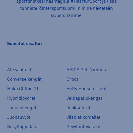
sporttihetkesi hashtagilla
#HeartOfSport
ja lisää
tunniste @intersportsuomi, niin ne näytetään
sivustollamme.
Suositut sisällöt
Ale vaatteet
ASICS Gel-Nimbus
Converse kengät
Crocs
Hoka Clifton 11
Helly Hansen -takit
Hybridipyörät
Jalkapallokengät
Juoksukengät
Juoksuliivit
Juoksuvyöt
Jääkiekkomailat
Kevyttoppatakit
Kevytuntuvatakit