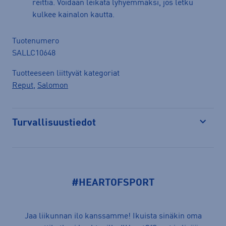
reittiä. Voidaan leikata lyhyemmäksi, jos letku
kulkee kainalon kautta.
Tuotenumero
SALLC10648
Tuotteeseen liittyvät kategoriat
Reput
,
Salomon
Turvallisuustiedot
Avaa
#HEARTOFSPORT
Jaa liikunnan ilo kanssamme! Ikuista sinäkin oma