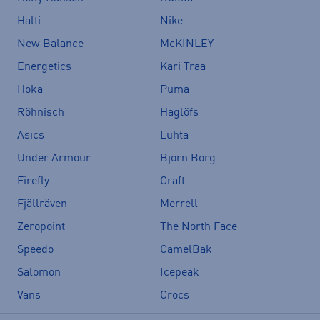
Halti
Nike
New Balance
McKINLEY
Energetics
Kari Traa
Hoka
Puma
Röhnisch
Haglöfs
Asics
Luhta
Under Armour
Björn Borg
Firefly
Craft
Fjällräven
Merrell
Zeropoint
The North Face
Speedo
CamelBak
Salomon
Icepeak
Vans
Crocs