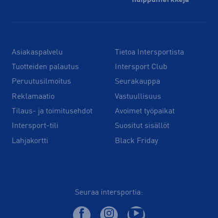
huippu­merkkejä
Asiakaspalvelu
Tietoa Intersportista
Tuotteiden palautus
Intersport Club
Peruutusilmoitus
Seurakauppa
Reklamaatio
Vastuullisuus
Tilaus- ja toimitusehdot
Avoimet työpaikat
Intersport-tili
Suositut sisällöt
Lahjakortti
Black Friday
Seuraa intersportia: