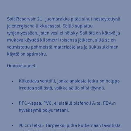
Soft Reservoir 2L -juomarakko pitää sinut nesteytettynä
ja energisenä liikkuessasi. Säiliö supistuu
tyhjentyessään, joten vesi ei hölsky. Säiliötä on kätevä ja
mukava käyttää kilometri toisensa jälkeen, sillä se on
valmistettu pehmeistä materiaaleista ja liukusulkimen
käyttö on optimoitu.
Ominaisuudet:
Klikattava venttiili, jonka ansiosta letku on helppo
irrottaa säiliöstä, vaikka säiliö olisi täynnä.
PFC-vapaa. PVC, ei sisällä bisfenoli A:ta: FDA:n
hyväksymä polyuretaani.
90 cm letku: Tarpeeksi pitkä kulkemaan tavallista