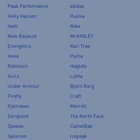
Peak Performance
adidas
Helly Hansen
Rukka
Halti
Nike
New Balance
McKINLEY
Energetics
Kari Traa
Hoka
Puma
Röhnisch
Haglöfs
Asics
Luhta
Under Armour
Björn Borg
Firefly
Craft
Fjällräven
Merrell
Zeropoint
The North Face
Speedo
CamelBak
Salomon
Icepeak