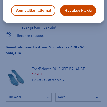
Valitse koko nähdäksesi myymäläsaatavuuden.
Vain välttämättömät
Hyväksy kaikki
Arvioitu toimitusaika 1-3 arkipäivää.
Tilaus- ja toimituskulut
Ilmainen palautus
Suosittelemme tuotteen Speedcross 6 Gtx W
ostajalle
FootBalance QUICKFIT BALANCE
49.90 €
Tutustu tuotteeseen