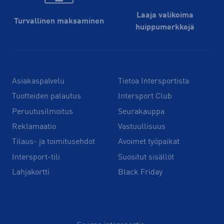
Laaja valikoima
Turvallinen maksaminen
huippu­merkkejä
Asiakaspalvelu
Tietoa Intersportista
Tuotteiden palautus
Intersport Club
Peruutusilmoitus
Seurakauppa
Reklamaatio
Vastuullisuus
Tilaus- ja toimitusehdot
Avoimet työpaikat
Intersport-tili
Suositut sisällöt
Lahjakortti
Black Friday