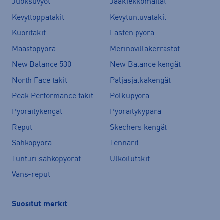
Juoksuvyöt
Jääkiekkomailat
Kevyttoppatakit
Kevytuntuvatakit
Kuoritakit
Lasten pyörä
Maastopyörä
Merinovillakerrastot
New Balance 530
New Balance kengät
North Face takit
Paljasjalkakengät
Peak Performance takit
Polkupyörä
Pyöräilykengät
Pyöräilykypärä
Reput
Skechers kengät
Sähköpyörä
Tennarit
Tunturi sähköpyörät
Ulkoilutakit
Vans-reput
Suositut merkit