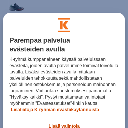
Koko
36
36 ⅔
37 ⅓
38
38 ⅔
39 ⅓
40
Parempaa palvelua
40 ⅔
41 ⅓
42
42 ⅔
evästeiden avulla
Kokotaulukko
K-ryhmä kumppaneineen käyttää palveluissaan
evästeitä, joiden avulla palvelumme toimivat toivotulla
tavalla. Lisäksi evästeiden avulla mitataan
palveluiden tehokkuutta sekä mahdollistetaan
Lisää ostoskoriin
yksilöllinen ostokokemus ja personoidun mainonnan
tarjoaminen. Voit antaa suostumuksesi painamalla
”Hyväksy kaikki”. Pystyt muuttamaan valintojasi
myöhemmin ”Evästeasetukset”-linkin kautta.
Tarkista saatavuus ja tilaa myymälästä
Lisätietoja K-ryhmän evästekäytännöistä
Verkkokauppa:
Saatavilla
Myymälät:
Saatavilla
Lisää valintoja