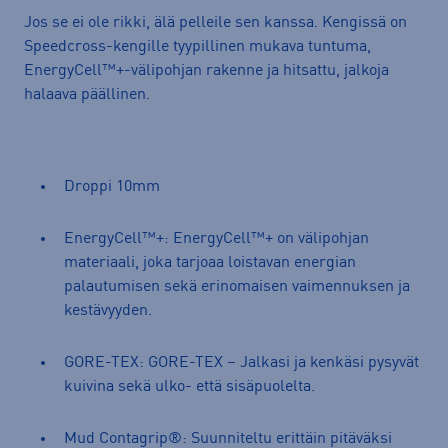
Jos se ei ole rikki, älä pelleile sen kanssa. Kengissä on
Speedcross-kengille tyypillinen mukava tuntuma,
EnergyCell™+-välipohjan rakenne ja hitsattu, jalkoja
halaava päällinen.
Droppi 10mm
EnergyCell™+: EnergyCell™+ on välipohjan
materiaali, joka tarjoaa loistavan energian
palautumisen sekä erinomaisen vaimennuksen ja
kestävyyden.
GORE-TEX: GORE-TEX – Jalkasi ja kenkäsi pysyvät
kuivina sekä ulko- että sisäpuolelta.
Mud Contagrip®: Suunniteltu erittäin pitäväksi