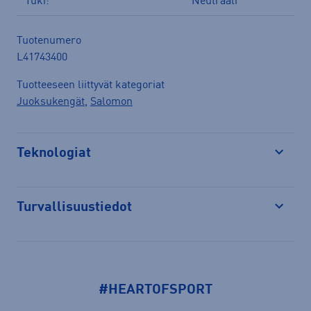
Tuki:
Neutraali
Tuotenumero
L41743400
Tuotteeseen liittyvät kategoriat
Juoksukengät
,
Salomon
Teknologiat
Avaa
Turvallisuustiedot
Avaa
#HEARTOFSPORT