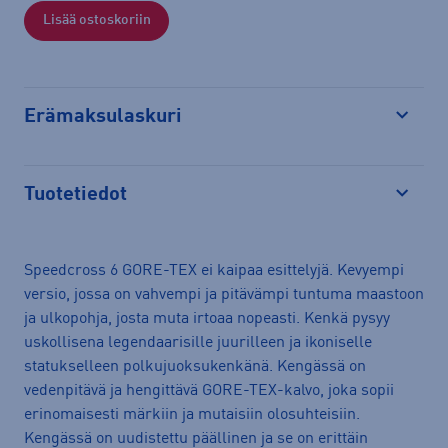
Lisää ostoskoriin
Erämaksulaskuri
Avaa
Tuotetiedot
Avaa
Speedcross 6 GORE-TEX ei kaipaa esittelyjä. Kevyempi
versio, jossa on vahvempi ja pitävämpi tuntuma maastoon
ja ulkopohja, josta muta irtoaa nopeasti. Kenkä pysyy
uskollisena legendaarisille juurilleen ja ikoniselle
statukselleen polkujuoksukenkänä. Kengässä on
vedenpitävä ja hengittävä GORE-TEX-kalvo, joka sopii
erinomaisesti märkiin ja mutaisiin olosuhteisiin.
Kengässä on uudistettu päällinen ja se on erittäin