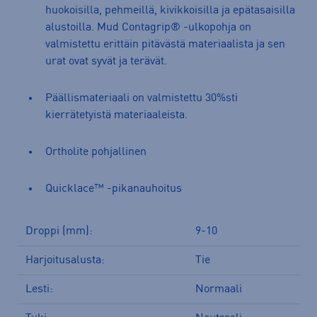
huokoisilla, pehmeillä, kivikkoisilla ja epätasaisilla
alustoilla. Mud Contagrip® -ulkopohja on
valmistettu erittäin pitävästä materiaalista ja sen
urat ovat syvät ja terävät.
Päällismateriaali on valmistettu 30%sti
kierrätetyistä materiaaleista.
Ortholite pohjallinen
Quicklace™ -pikanauhoitus
Droppi (mm):
9-10
Harjoitusalusta:
Tie
Lesti:
Normaali