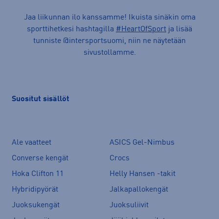
Jaa liikunnan ilo kanssamme! Ikuista sinäkin oma
sporttihetkesi hashtagilla
#HeartOfSport
ja lisää
tunniste @intersportsuomi, niin ne näytetään
sivustollamme.
Suositut sisällöt
Ale vaatteet
ASICS Gel-Nimbus
Converse kengät
Crocs
Hoka Clifton 11
Helly Hansen -takit
Hybridipyörät
Jalkapallokengät
Juoksukengät
Juoksuliivit