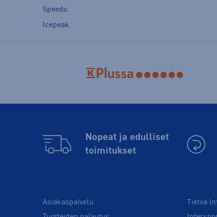
Speedo
Icepeak
Nopeat ja edulliset
toimitukset
Asiakaspalvelu
Tietoa In