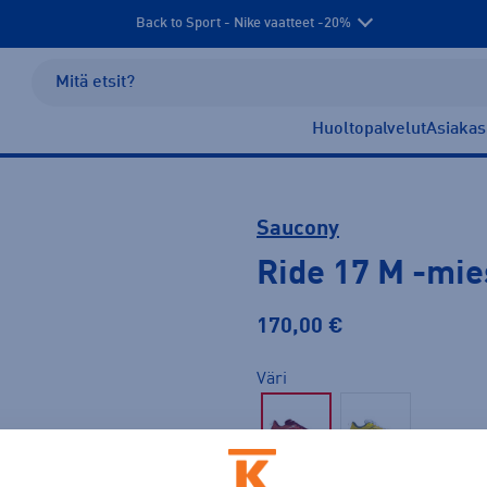
Back to Sport - Nike vaatteet -20%
Huoltopalvelut
Asiakas
Saucony
Ride 17 M
-mie
170,00 €
Väri
Punainen