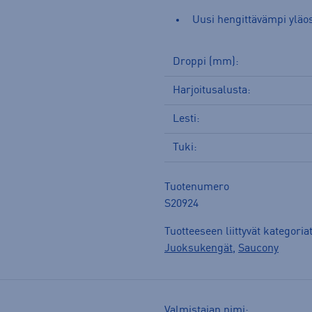
Uusi hengittävämpi ylä
Droppi (mm):
Harjoitusalusta:
Lesti:
Tuki:
Tuotenumero
S20924
Tuotteeseen liittyvät kategoria
Juoksukengät
,
Saucony
Valmistajan nimi: