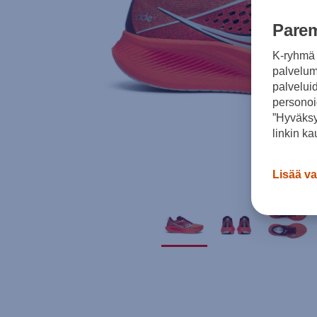
Parem
K-ryhmä 
palvelumm
palvelui
personoi
”Hyväksy
linkin ka
Lisää va