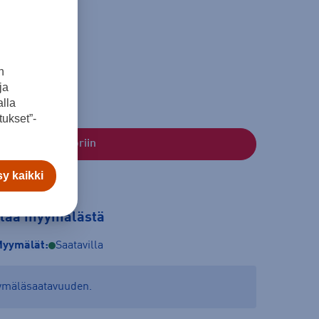
n
ja
lla
ukset”-
Lisää ostoskoriin
y kaikki
tilaa myymälästä
yymälät:
Saatavilla
yymäläsaatavuuden.