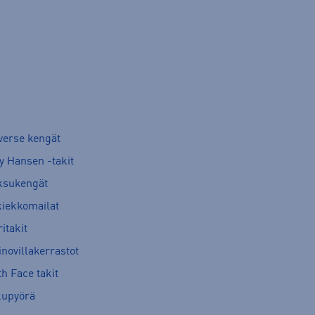
verse kengät
y Hansen -takit
ksukengät
kiekkomailat
itakit
novillakerrastot
h Face takit
kupyörä