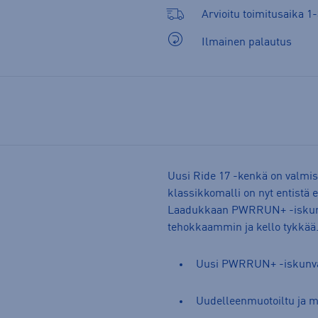
Arvioitu toimitusaika 1-
Ilmainen palautus
Uusi Ride 17 -kenkä on valmis 
klassikkomalli on nyt entist
Laadukkaan PWRRUN+ -iskunva
tehokkaammin ja kello tykkää
Uusi PWRRUN+ -iskunv
Uudelleenmuotoiltu ja 