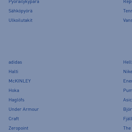
Pyöräilykypärä
Rep
Sähköpyörä
Tenn
Ulkoilutakit
Van
adidas
Hel
Halti
Nik
McKINLEY
Ene
Hoka
Pu
Haglöfs
Asi
Under Armour
Bjö
Craft
Fjäl
Zeropoint
The