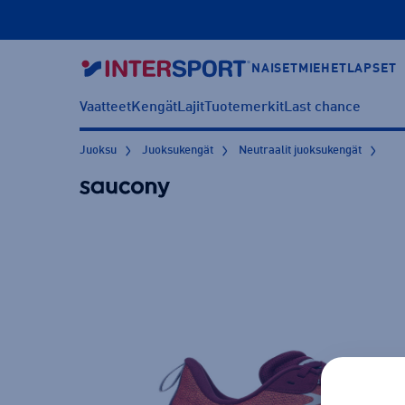
NAISET
MIEHET
LAPSET
Vaatteet
Kengät
Lajit
Tuotemerkit
Last chance
Juoksu
Juoksukengät
Neutraalit juoksukengät