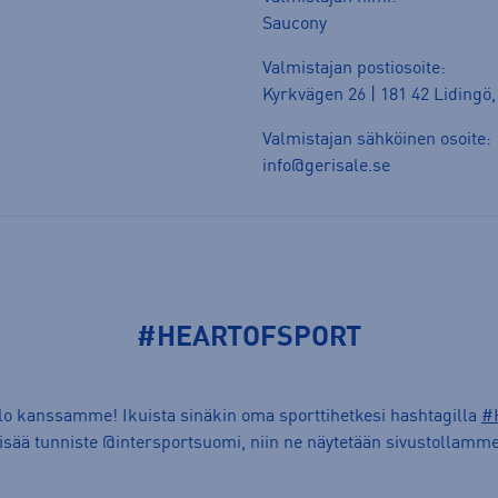
Saucony
Valmistajan postiosoite:
Kyrkvägen 26 | 181 42 Lidingö,
Valmistajan sähköinen osoite:
info@gerisale.se
#HEARTOFSPORT
ilo kanssamme! Ikuista sinäkin oma sporttihetkesi hashtagilla
#
lisää tunniste @intersportsuomi, niin ne näytetään sivustollamme