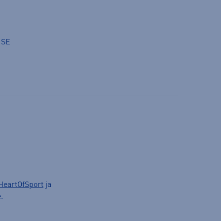
 SE
HeartOfSport
ja
.