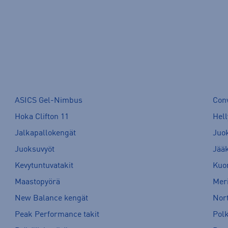
ASICS Gel-Nimbus
Con
Hoka Clifton 11
Hell
Jalkapallokengät
Juo
Juoksuvyöt
Jää
Kevytuntuvatakit
Kuor
Maastopyörä
Meri
New Balance kengät
Nort
Peak Performance takit
Pol