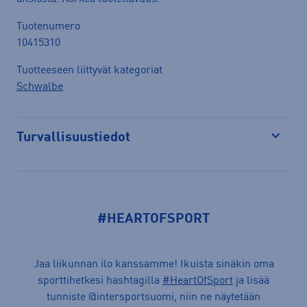
Tuotenumero
10415310
Tuotteeseen liittyvät kategoriat
Schwalbe
Turvallisuustiedot
Avaa
#HEARTOFSPORT
Jaa liikunnan ilo kanssamme! Ikuista sinäkin oma
sporttihetkesi hashtagilla
#HeartOfSport
ja lisää
tunniste @intersportsuomi, niin ne näytetään