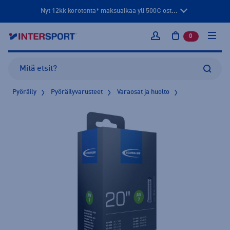
Nyt 12kk korotonta* maksuaikaa yli 500€ ost...
0
tuotetta osto
Kirjaudu sisään
Pyöräily
Pyöräilyvarusteet
Varaosat ja huolto