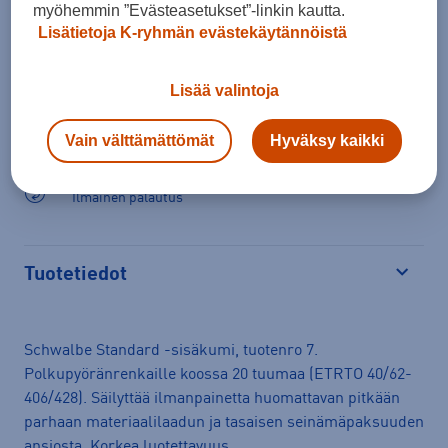
Lisää ostoskoriin
myöhemmin ”Evästeasetukset”-linkin kautta.
Lisätietoja K-ryhmän evästekäytännöistä
Lisää valintoja
Arvioitu toimitusaika 1-3 arkipäivää.
Vain välttämättömät
Hyväksy kaikki
Tilaus- ja toimituskulut
Ilmainen palautus
Tuotetiedot
Avaa
Schwalbe Standard -sisäkumi, tuotenro 7.
Polkupyöränrenkaille koossa 20 tuumaa (ETRTO 40/62-
406/428). Säilyttää ilmanpainetta huomattavan pitkään
parhaan materiaalilaadun ja tasaisen seinämäpaksuuden
ansiosta. Korkea luotettavuus.