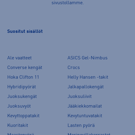
sivustollamme.
Suositut sisällöt
Ale vaatteet
ASICS Gel-Nimbus
Converse kengät
Crocs
Hoka Clifton 11
Helly Hansen -takit
Hybridipyörät
Jalkapallokengät
Juoksukengät
Juoksuliivit
Juoksuvyöt
Jääkiekkomailat
Kevyttoppatakit
Kevytuntuvatakit
Kuoritakit
Lasten pyörä