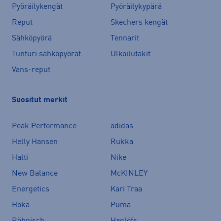
Pyöräilykengät
Pyöräilykypärä
Reput
Skechers kengät
Sähköpyörä
Tennarit
Tunturi sähköpyörät
Ulkoilutakit
Vans-reput
Suositut merkit
Peak Performance
adidas
Helly Hansen
Rukka
Halti
Nike
New Balance
McKINLEY
Energetics
Kari Traa
Hoka
Puma
Röhnisch
Haglöfs