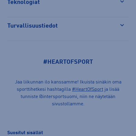
Teknologiat
Avaa
Turvallisuustiedot
Avaa
#HEARTOFSPORT
Jaa liikunnan ilo kanssamme! Ikuista sinäkin oma
sporttihetkesi hashtagilla
#HeartOfSport
ja lisää
tunniste @intersportsuomi, niin ne näytetään
sivustollamme.
Suositut sisällöt