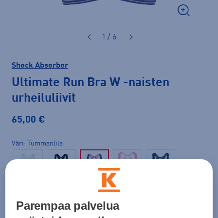
1 / 6
Shock Absorber
Ultimate Run Bra W
-naisten
urheiluliivit
65,00 €
Väri
Tummanlila
Parempaa palvelua