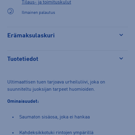
Tilaus- ja toimituskulut
Ilmainen palautus
Erämaksulaskuri
Avaa
Tuotetiedot
Avaa
Ultimaattisen tuen tarjoava urheiluliivi, joka on
suunniteltu juoksijan tarpeet huomioiden.
Ominaisuudet:
Saumaton sisäosa, joka ei hankaa
Kahdeksikkotuki rintojen ympärillä