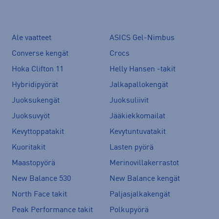
Ale vaatteet
ASICS Gel-Nimbus
Converse kengät
Crocs
Hoka Clifton 11
Helly Hansen -takit
Hybridipyörät
Jalkapallokengät
Juoksukengät
Juoksuliivit
Juoksuvyöt
Jääkiekkomailat
Kevyttoppatakit
Kevytuntuvatakit
Kuoritakit
Lasten pyörä
Maastopyörä
Merinovillakerrastot
New Balance 530
New Balance kengät
North Face takit
Paljasjalkakengät
Peak Performance takit
Polkupyörä