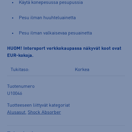
Käytä konepesussa pesupussia
Pesu ilman huuhteluainetta
Pesu ilman valkaisevaa pesuainetta
HUOM! Intersport verkkokaupassa näkyvät koot ovat
EUR-kokoja.
Tukitaso:
Korkea
Tuotenumero
U10046
Tuotteeseen liittyvät kategoriat
Alusasut
,
Shock Absorber