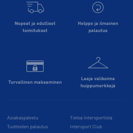
Nopeat ja edulliset
Helppo ja ilmainen
toimitukset
palautus
Laaja valikoima
Turvallinen maksaminen
huippu­merkkejä
Asiakaspalvelu
Tietoa Intersportista
Tuotteiden palautus
Intersport Club