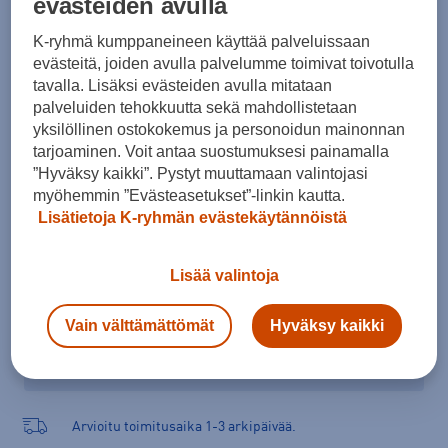
evästeiden avulla
Koko
K-ryhmä kumppaneineen käyttää palveluissaan
75E
75G
75F
85E
85F
85H
evästeitä, joiden avulla palvelumme toimivat toivotulla
tavalla. Lisäksi evästeiden avulla mitataan
Kokotaulukko
palveluiden tehokkuutta sekä mahdollistetaan
yksilöllinen ostokokemus ja personoidun mainonnan
tarjoaminen. Voit antaa suostumuksesi painamalla
Lisää ostoskoriin
”Hyväksy kaikki”. Pystyt muuttamaan valintojasi
myöhemmin ”Evästeasetukset”-linkin kautta.
Lisätietoja K-ryhmän evästekäytännöistä
Tarkista saatavuus ja tilaa myymälästä
Lisää valintoja
Verkkokauppa:
Saatavilla
Myymälät:
Saatavilla
Vain välttämättömät
Hyväksy kaikki
Valitse koko nähdäksesi myymäläsaatavuuden.
Arvioitu toimitusaika 1-3 arkipäivää.