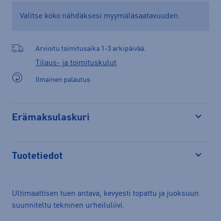
Valitse koko nähdäksesi myymäläsaatavuuden.
Arvioitu toimitusaika 1-3 arkipäivää.
Tilaus- ja toimituskulut
Ilmainen palautus
Erämaksulaskuri
Avaa
Tuotetiedot
Avaa
Ultimaattisen tuen antava, kevyesti topattu ja juoksuun
suunniteltu tekninen urheiluliivi.