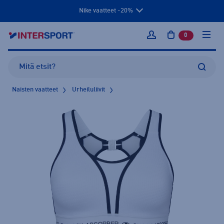
Nike vaatteet -20%
0
tuotetta osto
Kirjaudu sisään
Naisten vaatteet
Urheiluliivit