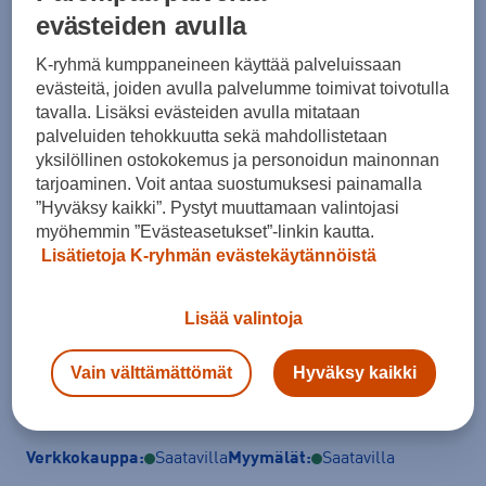
Koko
evästeiden avulla
70A
70B
70C
70E
70F
70G
70D
K-ryhmä kumppaneineen käyttää palveluissaan
evästeitä, joiden avulla palvelumme toimivat toivotulla
75F
75C
75A
75B
75D
75E
75G
tavalla. Lisäksi evästeiden avulla mitataan
palveluiden tehokkuutta sekä mahdollistetaan
80C
80F
80G
80A
80B
80D
80E
yksilöllinen ostokokemus ja personoidun mainonnan
85B
85C
85D
85F
85E
85G
tarjoaminen. Voit antaa suostumuksesi painamalla
”Hyväksy kaikki”. Pystyt muuttamaan valintojasi
Kokotaulukko
myöhemmin ”Evästeasetukset”-linkin kautta.
Lisätietoja K-ryhmän evästekäytännöistä
Lisää ostoskoriin
Lisää valintoja
Vain välttämättömät
Hyväksy kaikki
Tarkista saatavuus ja tilaa myymälästä
Verkkokauppa:
Saatavilla
Myymälät:
Saatavilla