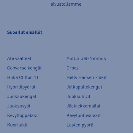
sivustollamme.
Suositut sisällöt
Ale vaatteet
ASICS Gel-Nimbus
Converse kengät
Crocs
Hoka Clifton 11
Helly Hansen -takit
Hybridipyörät
Jalkapallokengät
Juoksukengät
Juoksuliivit
Juoksuvyöt
Jääkiekkomailat
Kevyttoppatakit
Kevytuntuvatakit
Kuoritakit
Lasten pyörä