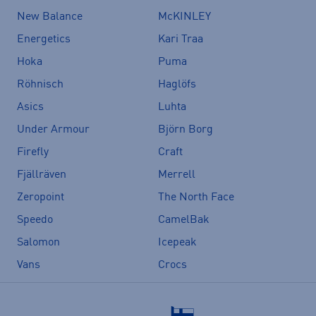
New Balance
McKINLEY
Energetics
Kari Traa
Hoka
Puma
Röhnisch
Haglöfs
Asics
Luhta
Under Armour
Björn Borg
Firefly
Craft
Fjällräven
Merrell
Zeropoint
The North Face
Speedo
CamelBak
Salomon
Icepeak
Vans
Crocs