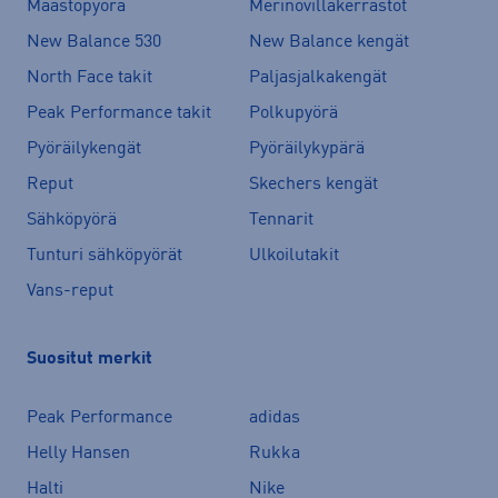
Maastopyörä
Merinovillakerrastot
New Balance 530
New Balance kengät
North Face takit
Paljasjalkakengät
Peak Performance takit
Polkupyörä
Pyöräilykengät
Pyöräilykypärä
Reput
Skechers kengät
Sähköpyörä
Tennarit
Tunturi sähköpyörät
Ulkoilutakit
Vans-reput
Suositut merkit
Peak Performance
adidas
Helly Hansen
Rukka
Halti
Nike