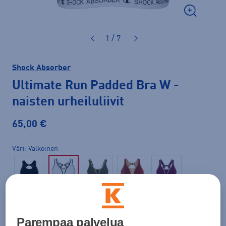
1 / 7
Shock Absorber
Ultimate Run Padded Bra W
-
naisten urheiluliivit
65,00 €
Väri
Valkoinen
Parempaa palvelua