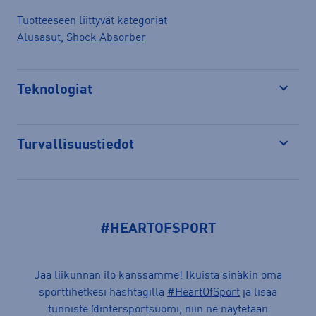
Tuotteeseen liittyvät kategoriat
Alusasut
,
Shock Absorber
Teknologiat
Avaa
Turvallisuustiedot
Avaa
#HEARTOFSPORT
Jaa liikunnan ilo kanssamme! Ikuista sinäkin oma
sporttihetkesi hashtagilla
#HeartOfSport
ja lisää
tunniste @intersportsuomi, niin ne näytetään