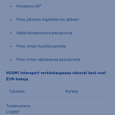
Konepesu 40°
Pesu jokaisen käyttökerran jälkeen
Käytä konepesussa pesupussia
Pesu ilman huuhteluainetta
Pesu ilman valkaisevaa pesuainetta
HUOM! Intersport verkkokaupassa näkyvät koot ovat
EUR-kokoja.
Tukitaso:
Korkea
Tuotenumero
U10057