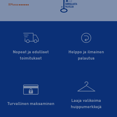
Nopeat ja edulliset
Helppo ja ilmainen
toimitukset
palautus
Laaja valikoima
Turvallinen maksaminen
huippu­merkkejä