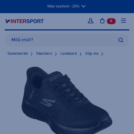
Nike vaatteet -20%
0
tuotetta osto
Kirjaudu sisään
Tuotemerkit
Skechers
Lenkkarit
Slip-ins