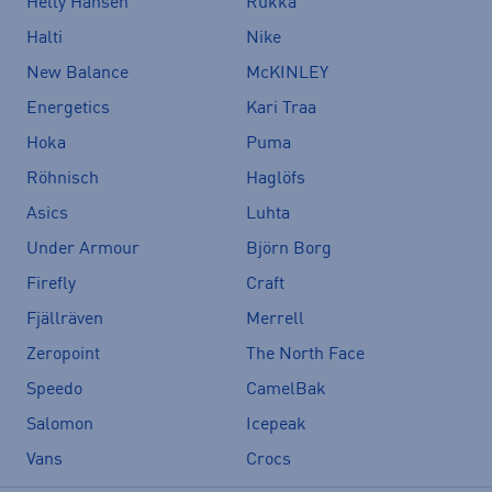
Helly Hansen
Rukka
Halti
Nike
New Balance
McKINLEY
Energetics
Kari Traa
Hoka
Puma
Röhnisch
Haglöfs
Asics
Luhta
Under Armour
Björn Borg
Firefly
Craft
Fjällräven
Merrell
Zeropoint
The North Face
Speedo
CamelBak
Salomon
Icepeak
Vans
Crocs