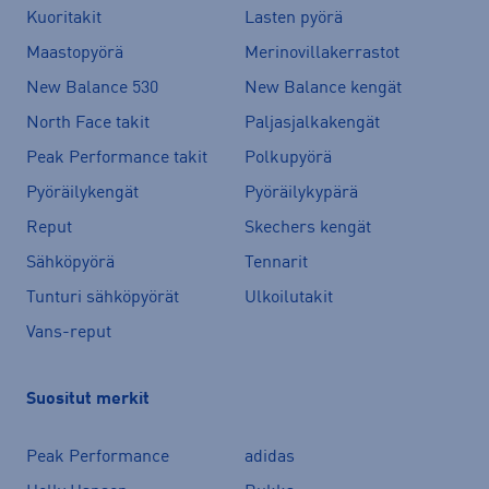
Kuoritakit
Lasten pyörä
Maastopyörä
Merinovillakerrastot
New Balance 530
New Balance kengät
North Face takit
Paljasjalkakengät
Peak Performance takit
Polkupyörä
Pyöräilykengät
Pyöräilykypärä
Reput
Skechers kengät
Sähköpyörä
Tennarit
Tunturi sähköpyörät
Ulkoilutakit
Vans-reput
Suositut merkit
Peak Performance
adidas