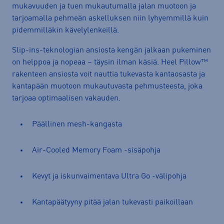
mukavuuden ja tuen mukautumalla jalan muotoon ja
tarjoamalla pehmeän askelluksen niin lyhyemmillä kuin
pidemmilläkin kävelylenkeillä.
Slip-ins-teknologian ansiosta kengän jalkaan pukeminen
on helppoa ja nopeaa – täysin ilman käsiä. Heel Pillow™
rakenteen ansiosta voit nauttia tukevasta kantaosasta ja
kantapään muotoon mukautuvasta pehmusteesta, joka
tarjoaa optimaalisen vakauden.
Päällinen mesh-kangasta
Air-Cooled Memory Foam -sisäpohja
Kevyt ja iskunvaimentava Ultra Go -välipohja
Kantapäätyyny pitää jalan tukevasti paikoillaan