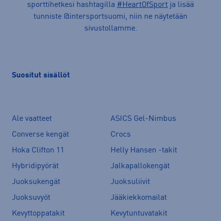
sporttihetkesi hashtagilla
#HeartOfSport
ja lisää
tunniste @intersportsuomi, niin ne näytetään
sivustollamme.
Suositut sisällöt
Ale vaatteet
ASICS Gel-Nimbus
Converse kengät
Crocs
Hoka Clifton 11
Helly Hansen -takit
Hybridipyörät
Jalkapallokengät
Juoksukengät
Juoksuliivit
Juoksuvyöt
Jääkiekkomailat
Kevyttoppatakit
Kevytuntuvatakit