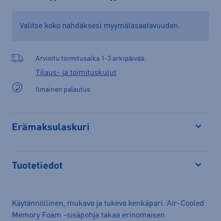
Valitse koko nähdäksesi myymäläsaatavuuden.
Arvioitu toimitusaika 1-3 arkipäivää.
Tilaus- ja toimituskulut
Ilmainen palautus
Erämaksulaskuri
Avaa
Tuotetiedot
Avaa
Käytännöllinen, mukava ja tukeva kenkäpari. Air-Cooled
Memory Foam -sisäpohja takaa erinomaisen