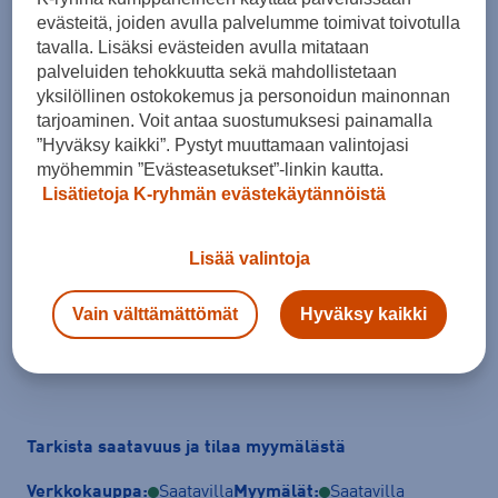
evästeitä, joiden avulla palvelumme toimivat toivotulla
tavalla. Lisäksi evästeiden avulla mitataan
palveluiden tehokkuutta sekä mahdollistetaan
yksilöllinen ostokokemus ja personoidun mainonnan
tarjoaminen. Voit antaa suostumuksesi painamalla
Koko
”Hyväksy kaikki”. Pystyt muuttamaan valintojasi
35
35,5
36
36,5
37
37,5
38
myöhemmin ”Evästeasetukset”-linkin kautta.
Lisätietoja K-ryhmän evästekäytännöistä
38,5
39
39,5
40
40,5
41
42
Kokotaulukko
Lisää valintoja
Vain välttämättömät
Hyväksy kaikki
Lisää ostoskoriin
Tarkista saatavuus ja tilaa myymälästä
Verkkokauppa:
Saatavilla
Myymälät:
Saatavilla