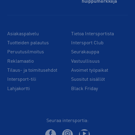
huippu­merkkejä
Asiakaspalvelu
Tietoa Intersportista
Tuotteiden palautus
Intersport Club
Peruutusilmoitus
Seurakauppa
Reklamaatio
Vastuullisuus
Tilaus- ja toimitusehdot
Avoimet työpaikat
Intersport-tili
Suositut sisällöt
Lahjakortti
Black Friday
Seuraa intersportia: