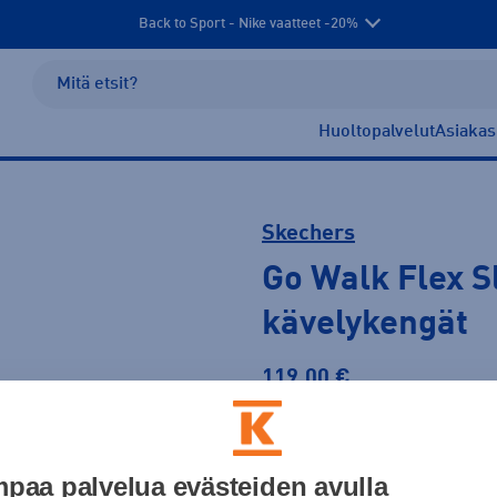
Back to Sport - Nike vaatteet -20%
Huoltopalvelut
Asiakas
Skechers
Go Walk Flex Sl
kävelykengät
119,00 €
Väri
paa palvelua evästeiden avulla