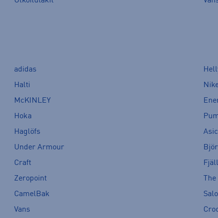
Ulkoilutakit
Van
adidas
Hel
Halti
Nik
McKINLEY
Ene
Hoka
Pu
Haglöfs
Asi
Under Armour
Bjö
Craft
Fjäl
Zeropoint
The
CamelBak
Sal
Vans
Cro