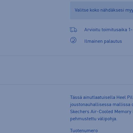
Valitse koko nähdäksesi m
Arvioitu toimitusaika 1-
Ilmainen palautus
Tässä ainutlaatuisella Heel 
joustonauhallisessa mallissa o
Skechers Air-Cooled Memory 
pehmustettu välipohja.
Tuotenumero