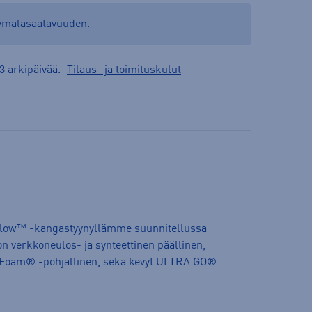
yymäläsaatavuuden.
3 arkipäivää.
Tilaus- ja toimituskulut
Pillow™ -kangastyynyllämme suunnitellussa
n verkkoneulos- ja synteettinen päällinen,
Foam® -pohjallinen, sekä kevyt ULTRA GO®