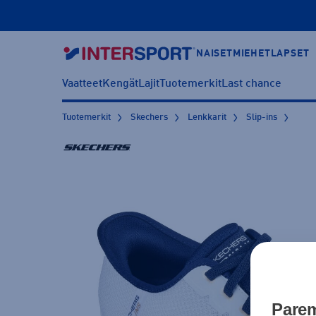
NAISET
MIEHET
LAPSET
Vaatteet
Kengät
Lajit
Tuotemerkit
Last chance
Tuotemerkit
Skechers
Lenkkarit
Slip-ins
Parem