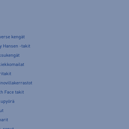
verse kengät
y Hansen -takit
ksukengät
kiekkomailat
itakit
novillakerrastot
h Face takit
kupyörä
ut
arit