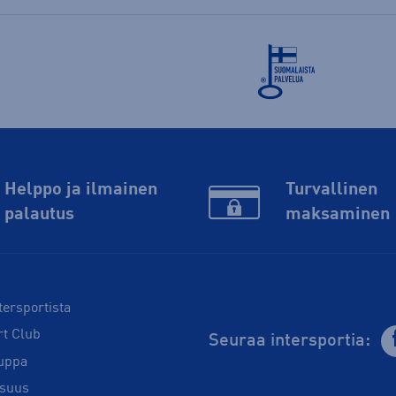
Helppo ja ilmainen
Turvallinen
palautus
maksaminen
tersportista
rt Club
Seuraa intersportia:
uppa
isuus