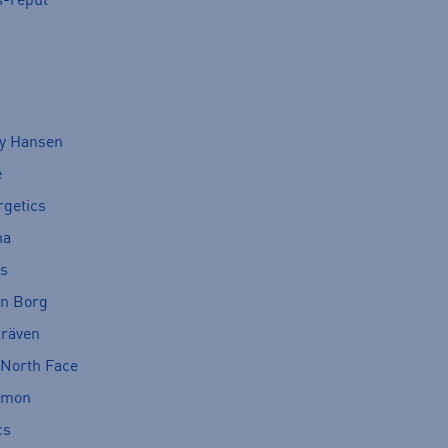
s-reput
ly Hansen
e
rgetics
ma
cs
rn Borg
lräven
 North Face
omon
cs