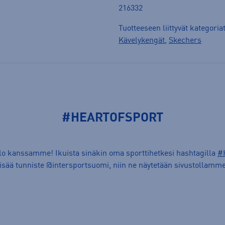
216332
Tuotteeseen liittyvät kategoria
Kävelykengät
,
Skechers
#HEARTOFSPORT
ilo kanssamme! Ikuista sinäkin oma sporttihetkesi hashtagilla
#
lisää tunniste @intersportsuomi, niin ne näytetään sivustollamme