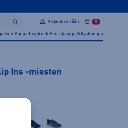
Kirjaudu sisään
0
tuotetta ostoskoris
palvelu
Kaupat
Inspiroidu
Seurakauppa
Yrityskauppa
ip Ins
-miesten