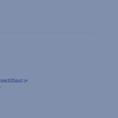
t
HeartOfSport
ja
.