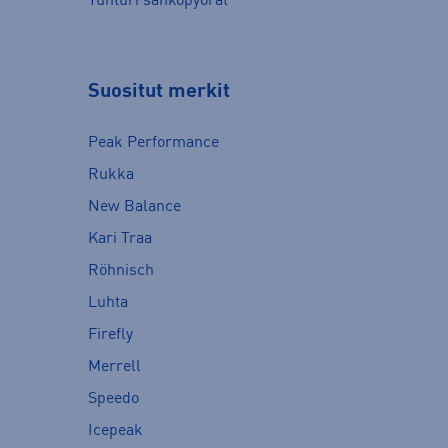
Tunturi sähköpyörät
Suositut merkit
Peak Performance
Rukka
New Balance
Kari Traa
Röhnisch
Luhta
Firefly
Merrell
Speedo
Icepeak