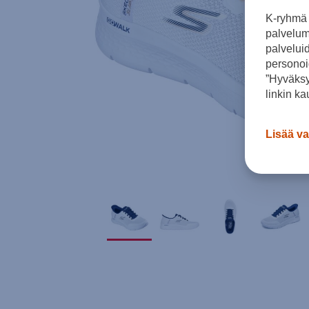
K-ryhmä 
palvelumm
palvelui
personoi
”Hyväksy
linkin ka
Lisää va