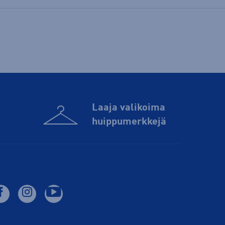
Laaja valikoima
huippu­merkkejä