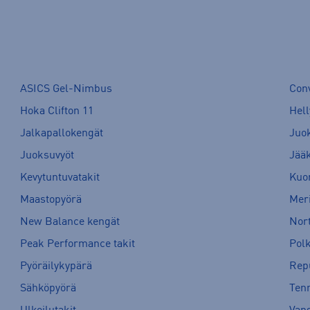
ASICS Gel-Nimbus
Con
Hoka Clifton 11
Hell
Jalkapallokengät
Juo
Juoksuvyöt
Jää
Kevytuntuvatakit
Kuor
Maastopyörä
Meri
New Balance kengät
Nort
Peak Performance takit
Pol
Pyöräilykypärä
Rep
Sähköpyörä
Tenn