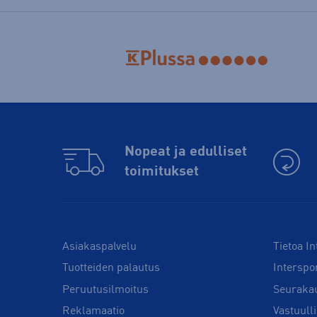
Nopeat ja edulliset
toimitukset
Asiakaspalvelu
Tietoa In
Tuotteiden palautus
Interspo
Peruutusilmoitus
Seuraka
Reklamaatio
Vastuull