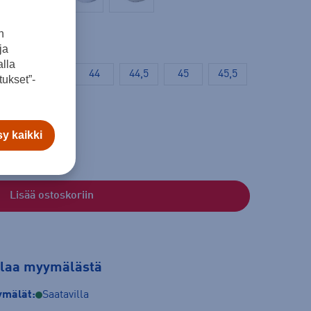
Valkoinen
n
ja
lla
43
43,5
44
44,5
45
45,5
ukset”-
y kaikki
Lisää ostoskoriin
tilaa myymälästä
mälät:
Saatavilla