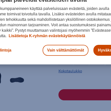
kumppaneineen käyttää palveluissaan evästeitä, joiden avulla
Väri
e toimivat toivotulla tavalla. Lisäksi evästeiden avulla mitataa
den tehokkuutta sekä mahdollistetaan yksilöllinen ostokokemus 
dun mainonnan tarjoaminen. Voit antaa suostumuksesi painama
 kaikki”. Pystyt muuttamaan valintojasi myöhemmin ”Evästeaset
Musta
utta.
Lisätietoja K-ryhmän evästekäytännöistä
Koko
lintoja
Vain välttämättömät
Hyväks
39,5
40
41
45
45,5
46
Kokotaulukko