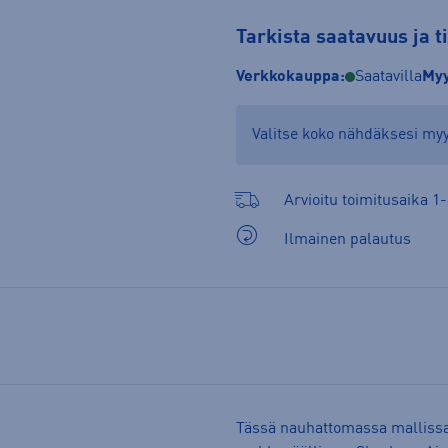
Tarkista saatavuus ja 
Verkkokauppa:
Saatavilla
Myy
Valitse koko nähdäksesi m
Arvioitu toimitusaika 1-
Ilmainen palautus
Tässä nauhattomassa mallissa