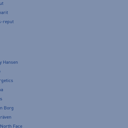
ut
arit
s-reput
ly Hansen
e
rgetics
ma
cs
rn Borg
lräven
 North Face