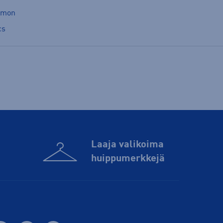
omon
cs
Laaja valikoima
huippu­merkkejä