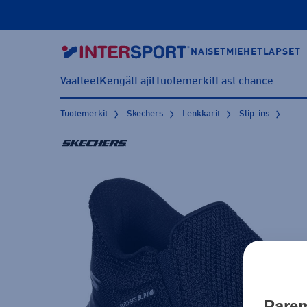
NAISET
MIEHET
LAPSET
Vaatteet
Kengät
Lajit
Tuotemerkit
Last chance
Tuotemerkit
Skechers
Lenkkarit
Slip-ins
Parem