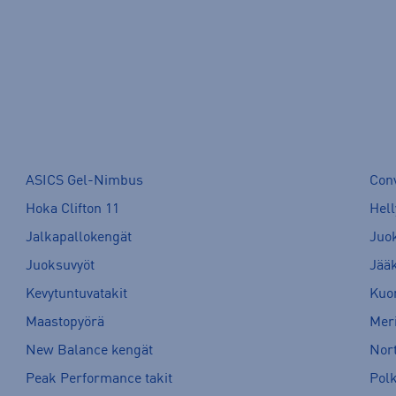
ASICS Gel-Nimbus
Con
Hoka Clifton 11
Hell
Jalkapallokengät
Juo
Juoksuvyöt
Jää
Kevytuntuvatakit
Kuor
Maastopyörä
Meri
New Balance kengät
Nort
Peak Performance takit
Pol