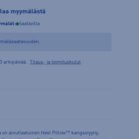
tilaa myymälästä
mälät:
Saatavilla
yymäläsaatavuuden.
3 arkipäivää.
Tilaus- ja toimituskulut
 on ainutlaatuinen Heel Pillow™ kangastyyny,