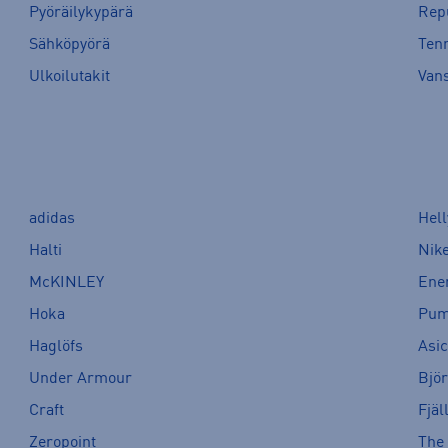
Pyöräilykypärä
Rep
Sähköpyörä
Tenn
Ulkoilutakit
Van
adidas
Hel
Halti
Nik
McKINLEY
Ene
Hoka
Pu
Haglöfs
Asi
Under Armour
Bjö
Craft
Fjäl
Zeropoint
The