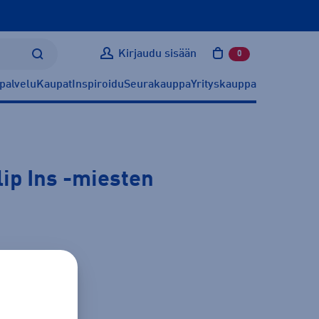
Kirjaudu sisään
0
tuotetta ostoskoris
palvelu
Kaupat
Inspiroidu
Seurakauppa
Yrityskauppa
ip Ins
-miesten
ätietoa