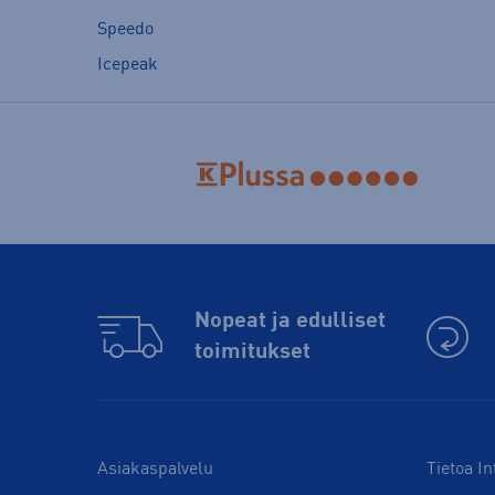
Speedo
Icepeak
Nopeat ja edulliset
toimitukset
Asiakaspalvelu
Tietoa In