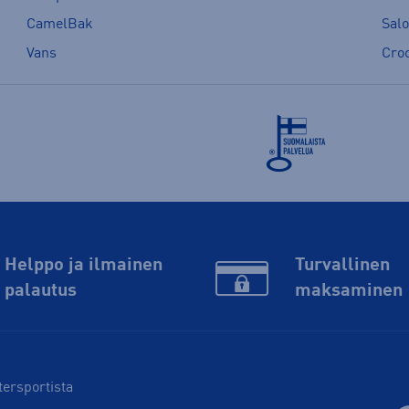
CamelBak
Sal
Vans
Cro
Helppo ja ilmainen
Turvallinen
palautus
maksaminen
tersportista