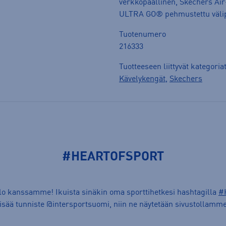
verkkopäällinen, Skechers Ai
ULTRA GO® pehmustettu välip
Tuotenumero
216333
Tuotteeseen liittyvät kategoria
Kävelykengät
,
Skechers
#HEARTOFSPORT
ilo kanssamme! Ikuista sinäkin oma sporttihetkesi hashtagilla
#
lisää tunniste @intersportsuomi, niin ne näytetään sivustollamme