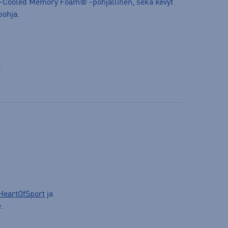
r-Cooled Memory Foam® -pohjallinen, sekä kevyt
ohja.
t
HeartOfSport
ja
.