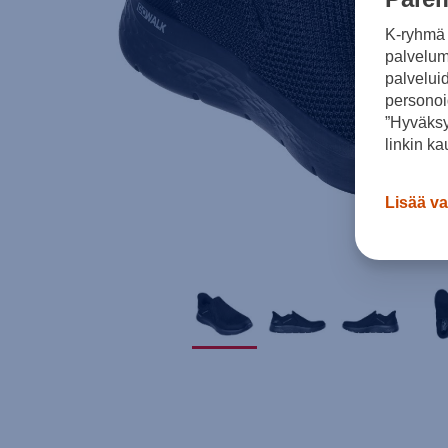
K-ryhmä 
palvelumm
palvelui
personoi
”Hyväksy
linkin ka
Lisää va