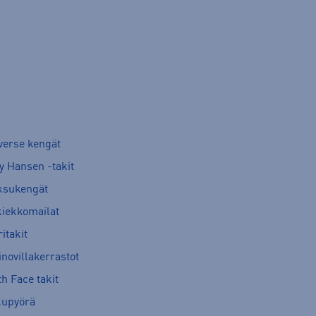
verse kengät
y Hansen -takit
ksukengät
kiekkomailat
itakit
novillakerrastot
h Face takit
kupyörä