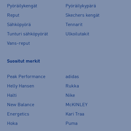
Pyöräilykengät
Pyöräilykypärä
Reput
Skechers kengät
Sähköpyörä
Tennarit
Tunturi sähköpyörät
Ulkoilutakit
Vans-reput
Suositut merkit
Peak Performance
adidas
Helly Hansen
Rukka
Halti
Nike
New Balance
McKINLEY
Energetics
Kari Traa
Hoka
Puma