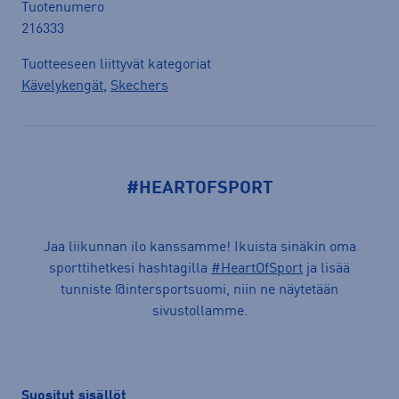
Tuotenumero
216333
Tuotteeseen liittyvät kategoriat
Kävelykengät
,
Skechers
#HEARTOFSPORT
Jaa liikunnan ilo kanssamme! Ikuista sinäkin oma
sporttihetkesi hashtagilla
#HeartOfSport
ja lisää
tunniste @intersportsuomi, niin ne näytetään
sivustollamme.
Suositut sisällöt