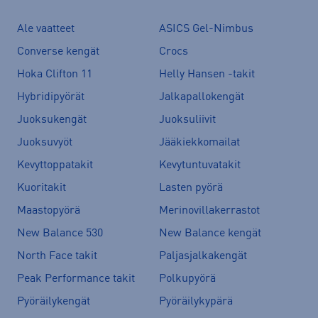
Ale vaatteet
ASICS Gel-Nimbus
Converse kengät
Crocs
Hoka Clifton 11
Helly Hansen -takit
Hybridipyörät
Jalkapallokengät
Juoksukengät
Juoksuliivit
Juoksuvyöt
Jääkiekkomailat
Kevyttoppatakit
Kevytuntuvatakit
Kuoritakit
Lasten pyörä
Maastopyörä
Merinovillakerrastot
New Balance 530
New Balance kengät
North Face takit
Paljasjalkakengät
Peak Performance takit
Polkupyörä
Pyöräilykengät
Pyöräilykypärä