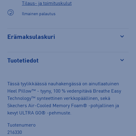
Tilaus- ja toimituskulut
Ilmainen palautus
Erämaksulaskuri
Avaa
Tuotetiedot
Avaa
Tässä tyylikkäässä nauhakengässä on ainutlaatuinen
Heel Pillow™ - tyyny, 100 % vedenpitävä Breathe Easy
Technology™ synteettinen verkkopäällinen, sekä
Skechers Air-Cooled Memory Foam® -pohjallinen ja
kevyt ULTRA GO® -pehmuste.
Tuotenumero
216330