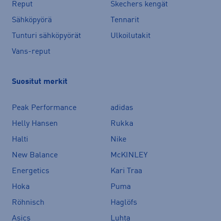
Reput
Skechers kengät
Sähköpyörä
Tennarit
Tunturi sähköpyörät
Ulkoilutakit
Vans-reput
Suositut merkit
Peak Performance
adidas
Helly Hansen
Rukka
Halti
Nike
New Balance
McKINLEY
Energetics
Kari Traa
Hoka
Puma
Röhnisch
Haglöfs
Asics
Luhta