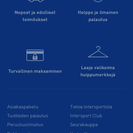
Nopeat ja edulliset
Helppo ja ilmainen
toimitukset
palautus
Laaja valikoima
Turvallinen maksaminen
huippu­merkkejä
Asiakaspalvelu
Tietoa Intersportista
Tuotteiden palautus
Intersport Club
Peruutusilmoitus
Seurakauppa