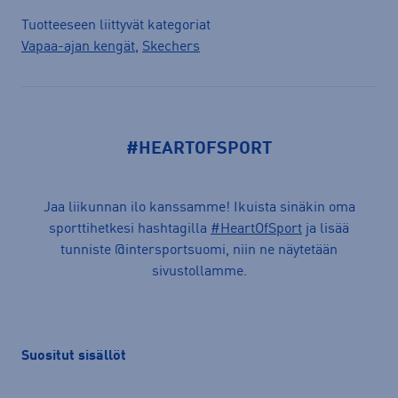
Tuotteeseen liittyvät kategoriat
Vapaa-ajan kengät
,
Skechers
#HEARTOFSPORT
Jaa liikunnan ilo kanssamme! Ikuista sinäkin oma
sporttihetkesi hashtagilla
#HeartOfSport
ja lisää
tunniste @intersportsuomi, niin ne näytetään
sivustollamme.
Suositut sisällöt