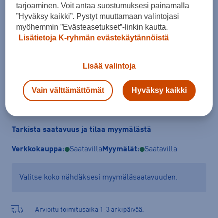
tarjoaminen. Voit antaa suostumuksesi painamalla
41
42
42,5
43
43,5
44
44,5
”Hyväksy kaikki”. Pystyt muuttamaan valintojasi
45
45,5
46
47
48
myöhemmin ”Evästeasetukset”-linkin kautta.
Lisätietoja K-ryhmän evästekäytännöistä
Kokotaulukko
Lisää valintoja
Lisää ostoskoriin
Vain välttämättömät
Hyväksy kaikki
Tarkista saatavuus ja tilaa myymälästä
Verkkokauppa:
Saatavilla
Myymälät:
Saatavilla
Valitse koko nähdäksesi myymäläsaatavuuden.
Arvioitu toimitusaika 1-3 arkipäivää.