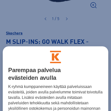
1 / 5
Skechers
M SLIP-INS: GO WALK FLEX -
WATERPROOF
-miesten slip on -
kengät
Parempaa palvelua
129,00 €
evästeiden avulla
Väri
Musta
K-ryhmä kumppaneineen käyttää palveluissaan
evästeitä, joiden avulla palvelumme toimivat toivotulla
tavalla. Lisäksi evästeiden avulla mitataan
palveluiden tehokkuutta sekä mahdollistetaan
Koko
yksilöllinen ostokokemus ja personoidun mainonnan