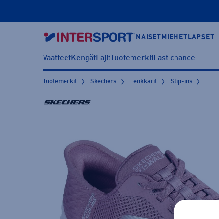
NAISET
MIEHET
LAPSET
Vaatteet
Kengät
Lajit
Tuotemerkit
Last chance
Tuotemerkit
Skechers
Lenkkarit
Slip-ins