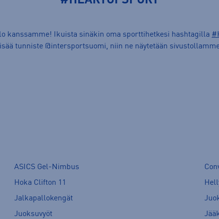
#HEARTOFSPORT
ilo kanssamme! Ikuista sinäkin oma sporttihetkesi hashtagilla
#
lisää tunniste @intersportsuomi, niin ne näytetään sivustollamme
ASICS Gel-Nimbus
Con
Hoka Clifton 11
Hell
Jalkapallokengät
Juo
Juoksuvyöt
Jää