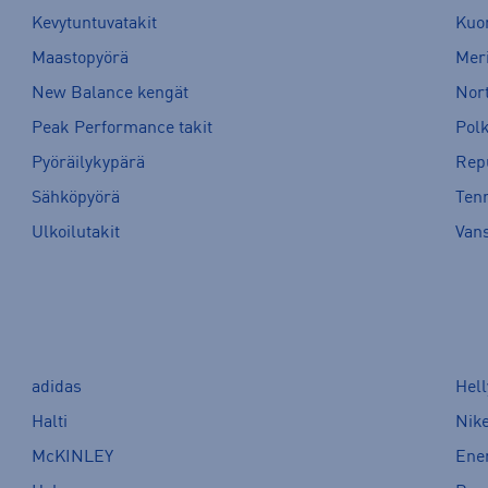
Kevytuntuvatakit
Kuor
Maastopyörä
Meri
New Balance kengät
Nort
Peak Performance takit
Pol
Pyöräilykypärä
Rep
Sähköpyörä
Tenn
Ulkoilutakit
Van
adidas
Hel
Halti
Nik
McKINLEY
Ene