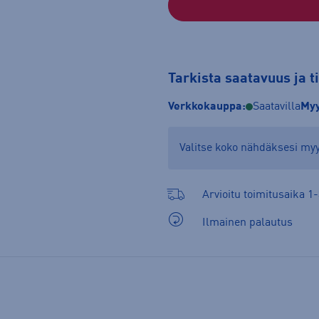
Tarkista saatavuus ja 
Verkkokauppa:
Saatavilla
Myy
Valitse koko nähdäksesi m
Arvioitu toimitusaika 1-
Ilmainen palautus