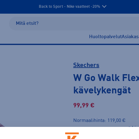
Back to Sport - Nike vaatteet -20%
Huoltopalvelut
Asiakas
Skechers
W Go Walk Flex
kävelykengät
99,99 €
Normaalihinta: 119,00 €
Lis
30pv alin hinta: 89,99 €
Tarjous voimassa 12.8. asti.