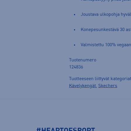
Joustava ulkopohja hyväl
Konepesunkestävä 30 as
Valmistettu 100% vegaani
Tuotenumero
124836
Tuotteeseen liittyvät kategoria
Kävelykengät
,
Skechers