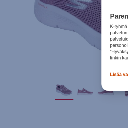
Parem
K-ryhmä 
palvelumm
palvelui
personoi
”Hyväksy
linkin ka
Lisää va