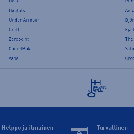
Hoka
Pu
Haglöfs
Asi
Under Armour
Bjö
Craft
Fjäl
Zeropoint
The
CamelBak
Sal
Vans
Cro
Helppo ja ilmainen
Turvallinen