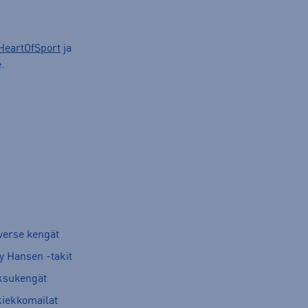
HeartOfSport
ja
.
verse kengät
y Hansen -takit
ksukengät
kiekkomailat