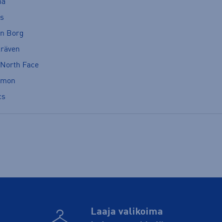
ma
cs
rn Borg
lräven
 North Face
omon
cs
Laaja valikoima