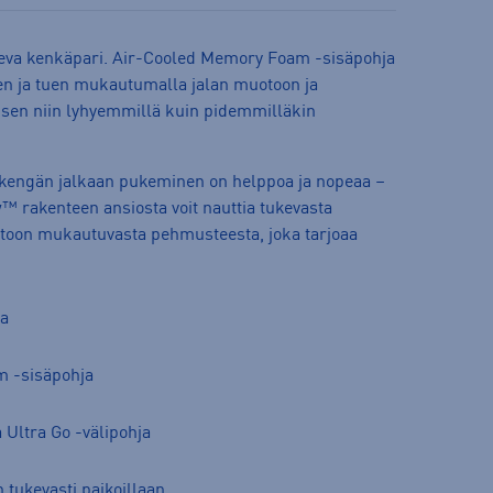
keva kenkäpari. Air-Cooled Memory Foam -sisäpohja
n ja tuen mukautumalla jalan muotoon ja
sen niin lyhyemmillä kuin pidemmilläkin
 kengän jalkaan pukeminen on helppoa ja nopeaa –
w™ rakenteen ansiosta voit nauttia tukevasta
toon mukautuvasta pehmusteesta, joka tarjoaa
ta
m -sisäpohja
 Ultra Go -välipohja
 tukevasti paikoillaan