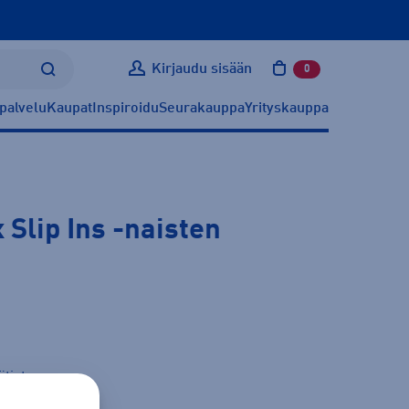
Kirjaudu sisään
0
tuotetta ostoskoris
palvelu
Kaupat
Inspiroidu
Seurakauppa
Yrityskauppa
 Slip Ins
-naisten
ätietoa