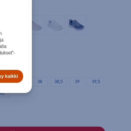
n
ja
lla
ukset”-
y kaikki
37
37,5
38
38,5
39
39,5
42