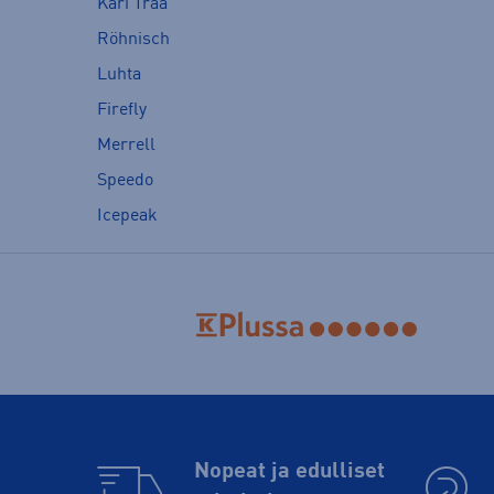
Kari Traa
Röhnisch
Luhta
Firefly
Merrell
Speedo
Icepeak
Nopeat ja edulliset