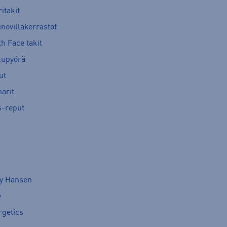
itakit
novillakerrastot
h Face takit
kupyörä
ut
arit
s-reput
ly Hansen
e
rgetics