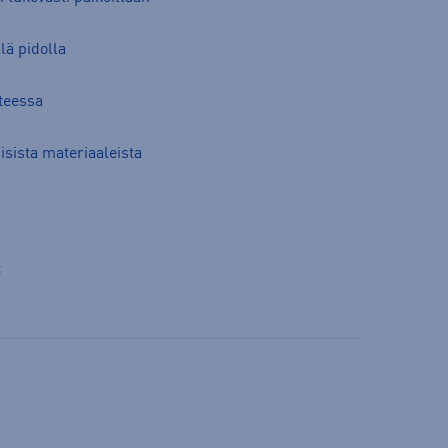
lä pidolla
teessa
sista materiaaleista
t