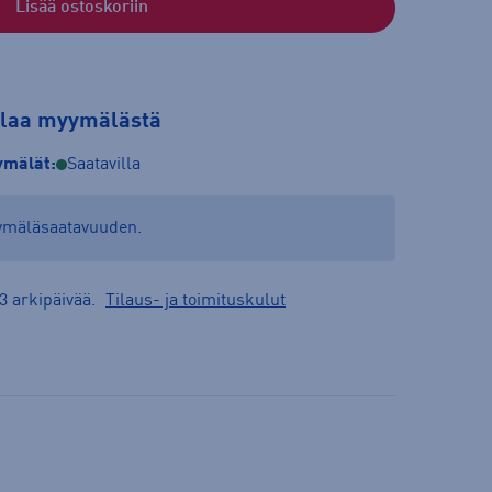
Lisää ostoskoriin
tilaa myymälästä
mälät:
Saatavilla
yymäläsaatavuuden.
3 arkipäivää.
Tilaus- ja toimituskulut