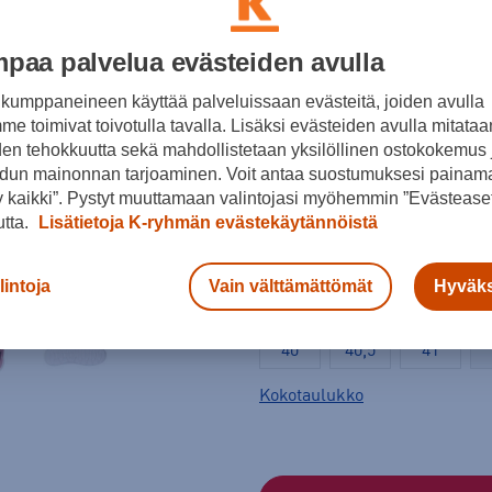
Väri
paa palvelua evästeiden avulla
kumppaneineen käyttää palveluissaan evästeitä, joiden avulla
e toimivat toivotulla tavalla. Lisäksi evästeiden avulla mitataa
den tehokkuutta sekä mahdollistetaan yksilöllinen ostokokemus 
Pinkki
dun mainonnan tarjoaminen. Voit antaa suostumuksesi painama
 kaikki”. Pystyt muuttamaan valintojasi myöhemmin ”Evästeaset
utta.
Lisätietoja K-ryhmän evästekäytännöistä
Koko
lintoja
Vain välttämättömät
Hyväks
35
36
36,5
40
40,5
41
Kokotaulukko