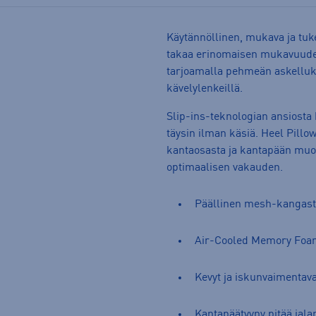
Käytännöllinen, mukava ja tu
takaa erinomaisen mukavuude
tarjoamalla pehmeän askelluk
kävelylenkeillä.
Slip-ins-teknologian ansiosta
täysin ilman käsiä. Heel Pillo
kantaosasta ja kantapään muo
optimaalisen vakauden.
Päällinen mesh-kangas
Air-Cooled Memory Foa
Kevyt ja iskunvaimentava
Kantapäätyyny pitää jalan