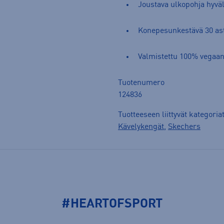
Joustava ulkopohja hyväl
Konepesunkestävä 30 as
Valmistettu 100% vegaani
Tuotenumero
124836
Tuotteeseen liittyvät kategoria
Kävelykengät
,
Skechers
#HEARTOFSPORT