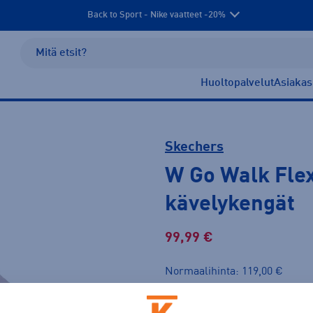
Back to Sport - Nike vaatteet -20%
Huoltopalvelut
Asiakas
Skechers
W Go Walk Flex
kävelykengät
99,99 €
Normaalihinta: 119,00 €
Lis
30pv alin hinta: 89,99 €
Tarjous voimassa 12.8. asti.