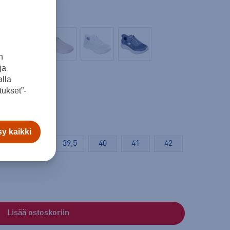
n
ja
lla
ukset”-
y kaikki
37,5
38
39,5
40
41
42
Lisää ostoskoriin