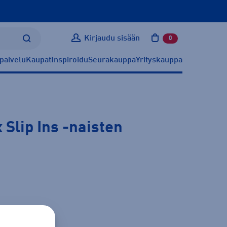
Kirjaudu sisään
0
tuotetta ostoskoris
palvelu
Kaupat
Inspiroidu
Seurakauppa
Yrityskauppa
 Slip Ins
-naisten
ätietoa