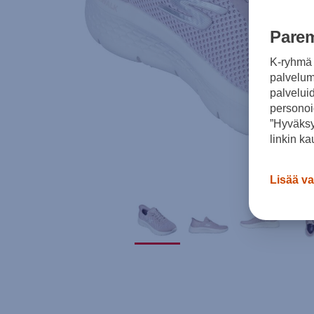
Parem
K-ryhmä 
palvelumm
palvelui
personoi
”Hyväksy
linkin ka
Lisää va