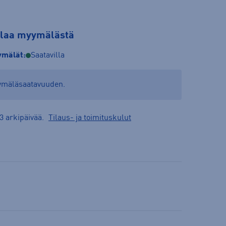
tilaa myymälästä
mälät:
Saatavilla
yymäläsaatavuuden.
3 arkipäivää.
Tilaus- ja toimituskulut