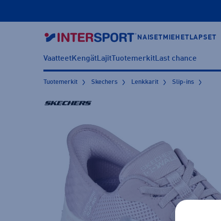
NAISET
MIEHET
LAPSET
Vaatteet
Kengät
Lajit
Tuotemerkit
Last chance
Tuotemerkit
Skechers
Lenkkarit
Slip-ins