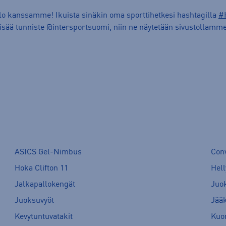
ilo kanssamme! Ikuista sinäkin oma sporttihetkesi hashtagilla
#
lisää tunniste @intersportsuomi, niin ne näytetään sivustollamme
ASICS Gel-Nimbus
Con
Hoka Clifton 11
Hell
Jalkapallokengät
Juo
Juoksuvyöt
Jää
Kevytuntuvatakit
Kuor