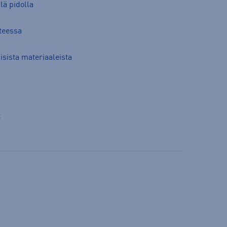
lä pidolla
teessa
sista materiaaleista
t