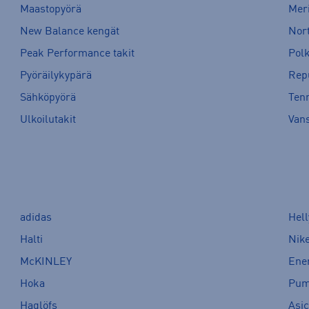
Maastopyörä
Meri
New Balance kengät
Nort
Peak Performance takit
Pol
Pyöräilykypärä
Rep
Sähköpyörä
Tenn
Ulkoilutakit
Van
adidas
Hel
Halti
Nik
McKINLEY
Ene
Hoka
Pu
Haglöfs
Asi