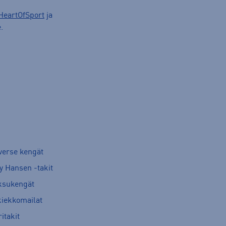
HeartOfSport
ja
.
verse kengät
y Hansen -takit
ksukengät
kiekkomailat
itakit