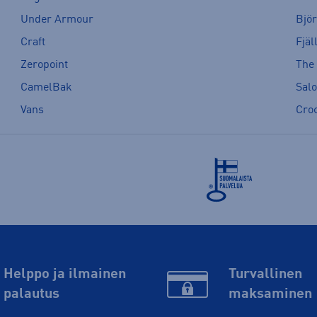
Under Armour
Bjö
Craft
Fjäl
Zeropoint
The
CamelBak
Sal
Vans
Cro
Helppo ja ilmainen
Turvallinen
palautus
maksaminen