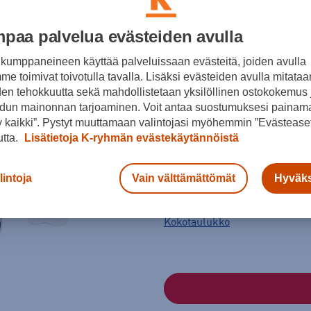
Väri
paa palvelua evästeiden avulla
kumppaneineen käyttää palveluissaan evästeitä, joiden avulla
e toimivat toivotulla tavalla. Lisäksi evästeiden avulla mitataa
den tehokkuutta sekä mahdollistetaan yksilöllinen ostokokemus 
dun mainonnan tarjoaminen. Voit antaa suostumuksesi painama
 kaikki”. Pystyt muuttamaan valintojasi myöhemmin ”Evästeaset
utta.
Lisätietoja K-ryhmän evästekäytännöistä
Punainen
Koko
lintoja
Vain välttämättömät
Hyväks
36
36,5
37
Kokotaulukko