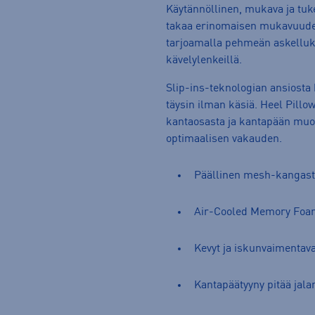
Käytännöllinen, mukava ja tu
takaa erinomaisen mukavuude
tarjoamalla pehmeän askelluk
kävelylenkeillä.
Slip-ins-teknologian ansiosta
täysin ilman käsiä. Heel Pillo
kantaosasta ja kantapään muo
optimaalisen vakauden.
Päällinen mesh-kangas
Air-Cooled Memory Foa
Kevyt ja iskunvaimentava
Kantapäätyyny pitää jalan