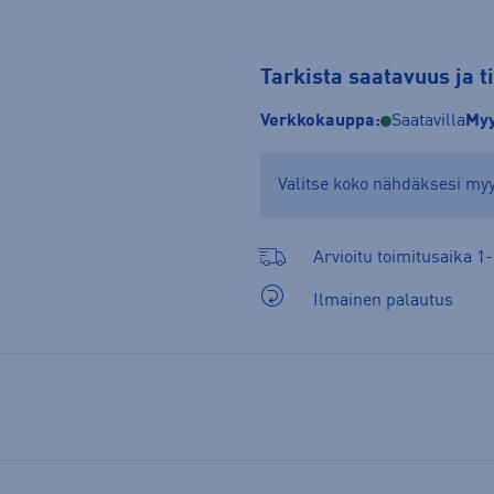
Tarkista saatavuus ja 
Verkkokauppa:
Saatavilla
Myy
Valitse koko nähdäksesi m
Arvioitu toimitusaika 1-
Ilmainen palautus