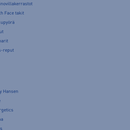
novillakerrastot
h Face takit
kupyörä
ut
arit
s-reput
ly Hansen
e
rgetics
ma
cs