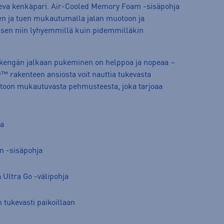
keva kenkäpari. Air-Cooled Memory Foam -sisäpohja
n ja tuen mukautumalla jalan muotoon ja
sen niin lyhyemmillä kuin pidemmilläkin
 kengän jalkaan pukeminen on helppoa ja nopeaa –
w™ rakenteen ansiosta voit nauttia tukevasta
toon mukautuvasta pehmusteesta, joka tarjoaa
ta
m -sisäpohja
 Ultra Go -välipohja
 tukevasti paikoillaan