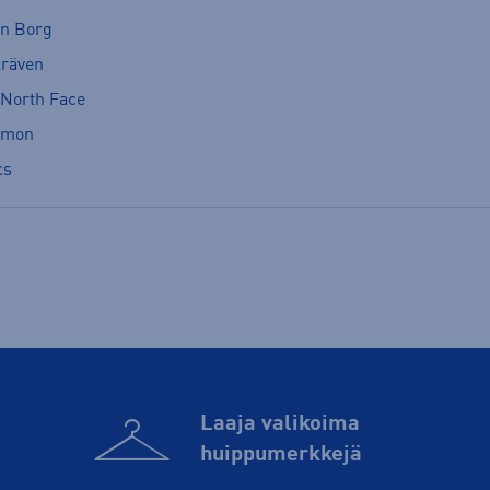
rn Borg
lräven
 North Face
omon
cs
Laaja valikoima
huippu­merkkejä