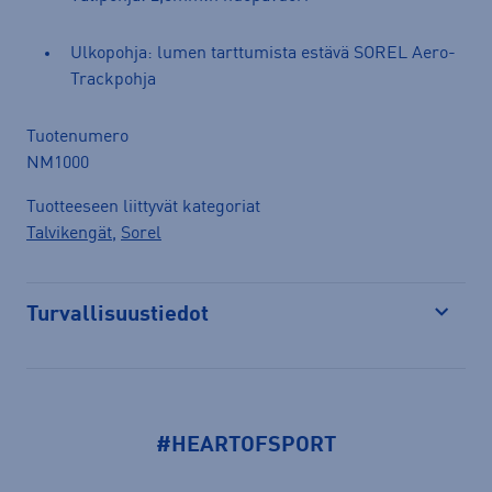
Ulkopohja: lumen tarttumista estävä SOREL Aero-
Trackpohja
Tuotenumero
NM1000
Tuotteeseen liittyvät kategoriat
Talvikengät
,
Sorel
Turvallisuustiedot
Avaa
#HEARTOFSPORT