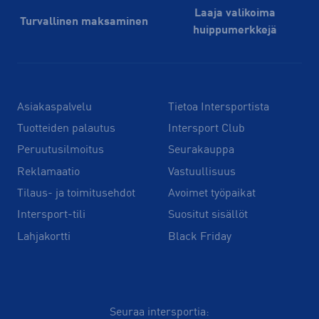
Laaja valikoima
Turvallinen maksaminen
huippu­merkkejä
Asiakaspalvelu
Tietoa Intersportista
Tuotteiden palautus
Intersport Club
Peruutusilmoitus
Seurakauppa
Reklamaatio
Vastuullisuus
Tilaus- ja toimitusehdot
Avoimet työpaikat
Intersport-tili
Suositut sisällöt
Lahjakortti
Black Friday
Seuraa intersportia: