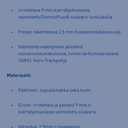
Irroitettava 9 mm kierrätyshuovasta
valmistettuThermoPlus® sisävarsi lumilukolla
Pohjan rakenteessa 2,5 mm huopainenpakkassuoja
Käsintehty vedenpitävä jalkaterä
vulkanisoidustakumista, lumen tarttumista estävä
SOREL Aero-Trackpohja
Materiaalit:
Päällinen: nupukkinahka sekä kumi
Eriste: irrotettava ja pestävä 9 mm:n
kierrätyshuovasta valmistettu sisävarsi
Välipohja: 2,5mm:n huopavuori