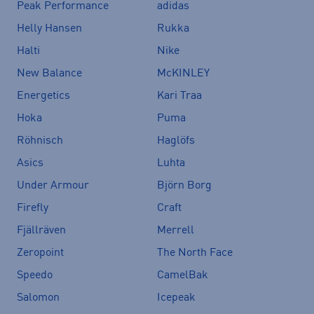
Peak Performance
adidas
Helly Hansen
Rukka
Halti
Nike
New Balance
McKINLEY
Energetics
Kari Traa
Hoka
Puma
Röhnisch
Haglöfs
Asics
Luhta
Under Armour
Björn Borg
Firefly
Craft
Fjällräven
Merrell
Zeropoint
The North Face
Speedo
CamelBak
Salomon
Icepeak