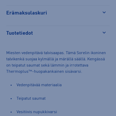
Erämaksulaskuri
Avaa
Tuotetiedot
Avaa
Miesten vedenpitävä talvisaapas. Tämä Sorelin ikoninen
talvikenkä suojaa kylmällä ja märällä säällä. Kengässä
on teipatut saumat sekä lämmin ja irrotettava
Thermoplus™-huopakankainen sisävarsi.
Vedenpitävää materiaalia
Teipatut saumat
Vesitiivis nupukkivarsi