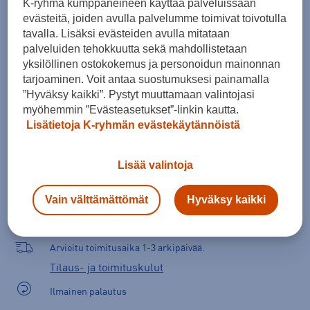
K-ryhmä kumppaneineen käyttää palveluissaan
Kokotaulukko
evästeitä, joiden avulla palvelumme toimivat toivotulla
tavalla. Lisäksi evästeiden avulla mitataan
palveluiden tehokkuutta sekä mahdollistetaan
yksilöllinen ostokokemus ja personoidun mainonnan
Lisää ostoskoriin
tarjoaminen. Voit antaa suostumuksesi painamalla
”Hyväksy kaikki”. Pystyt muuttamaan valintojasi
myöhemmin ”Evästeasetukset”-linkin kautta.
Lisätietoja K-ryhmän evästekäytännöistä
Tarkista saatavuus ja tilaa myymälästä
Verkkokauppa:
Saatavilla
Myymälät:
Saatavilla
Lisää valintoja
Vain välttämättömät
Hyväksy kaikki
Valitse koko nähdäksesi myymäläsaatavuuden.
Arvioitu toimitusaika 1-3 arkipäivää.
Tilaus- ja toimituskulut
Ilmainen palautus