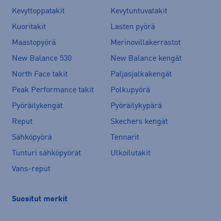
Kevyttoppatakit
Kevytuntuvatakit
Kuoritakit
Lasten pyörä
Maastopyörä
Merinovillakerrastot
New Balance 530
New Balance kengät
North Face takit
Paljasjalkakengät
Peak Performance takit
Polkupyörä
Pyöräilykengät
Pyöräilykypärä
Reput
Skechers kengät
Sähköpyörä
Tennarit
Tunturi sähköpyörät
Ulkoilutakit
Vans-reput
Suositut merkit