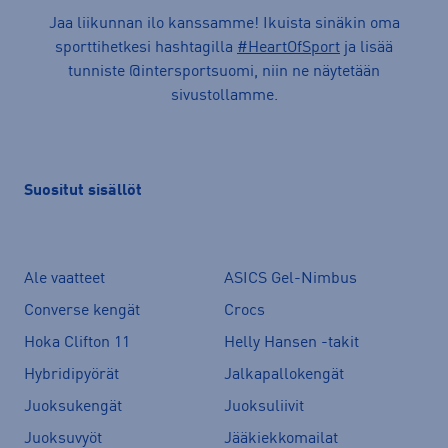
Jaa liikunnan ilo kanssamme! Ikuista sinäkin oma
sporttihetkesi hashtagilla
#HeartOfSport
ja lisää
tunniste @intersportsuomi, niin ne näytetään
sivustollamme.
Suositut sisällöt
Ale vaatteet
ASICS Gel-Nimbus
Converse kengät
Crocs
Hoka Clifton 11
Helly Hansen -takit
Hybridipyörät
Jalkapallokengät
Juoksukengät
Juoksuliivit
Juoksuvyöt
Jääkiekkomailat