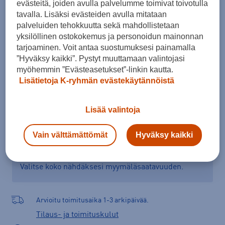
evästeitä, joiden avulla palvelumme toimivat toivotulla
42
44
46
tavalla. Lisäksi evästeiden avulla mitataan
palveluiden tehokkuutta sekä mahdollistetaan
Kokotaulukko
yksilöllinen ostokokemus ja personoidun mainonnan
tarjoaminen. Voit antaa suostumuksesi painamalla
”Hyväksy kaikki”. Pystyt muuttamaan valintojasi
myöhemmin ”Evästeasetukset”-linkin kautta.
Lisää ostoskoriin
Lisätietoja K-ryhmän evästekäytännöistä
Lisää valintoja
Tarkista saatavuus ja tilaa myymälästä
Vain välttämättömät
Hyväksy kaikki
Verkkokauppa:
Saatavilla
Myymälät:
Saatavilla
Valitse koko nähdäksesi myymäläsaatavuuden.
Arvioitu toimitusaika 1-3 arkipäivää.
Tilaus- ja toimituskulut