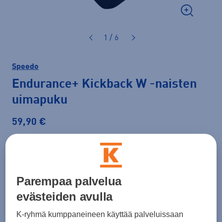
1 / 6
Speedo
Endurance+ Kickback W
-naisten
uimapuku
59,90 €
Väri
Musta
Parempaa palvelua
evästeiden avulla
Koko
28
30
32
34
36
38
40
K-ryhmä kumppaneineen käyttää palveluissaan