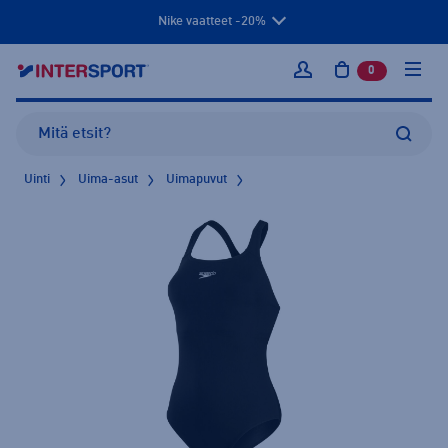
Nike vaatteet -20%
0
tuotetta osto
Kirjaudu sisään
Uinti
Uima-asut
Uimapuvut