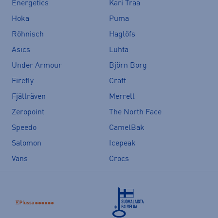
Energetics
Kari Traa
Hoka
Puma
Röhnisch
Haglöfs
Asics
Luhta
Under Armour
Björn Borg
Firefly
Craft
Fjällräven
Merrell
Zeropoint
The North Face
Speedo
CamelBak
Salomon
Icepeak
Vans
Crocs