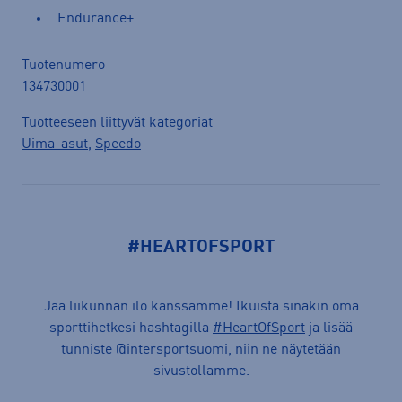
Endurance+
Tuotenumero
134730001
Tuotteeseen liittyvät kategoriat
Uima-asut
,
Speedo
#HEARTOFSPORT
Jaa liikunnan ilo kanssamme! Ikuista sinäkin oma
sporttihetkesi hashtagilla
#HeartOfSport
ja lisää
tunniste @intersportsuomi, niin ne näytetään
sivustollamme.