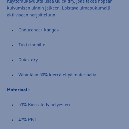
Käyttömukavuutta lisää Quick dry, joka takaa nopean
kuivumisen uinnin jälkeen. Loistava uimapukumalli
aktiiviseen harjoitteluun.
Endurance+ kangas
Tuki rinnoille
Quick dry
Vähintään 50% kierrätettyä materiaalia
Materiaali:
53% Kierrätetty polyesteri
47% PBT