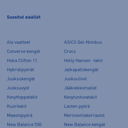
Suositut sisällöt
Ale vaatteet
ASICS Gel-Nimbus
Converse kengät
Crocs
Hoka Clifton 11
Helly Hansen -takit
Hybridipyörät
Jalkapallokengät
Juoksukengät
Juoksuliivit
Juoksuvyöt
Jääkiekkomailat
Kevyttoppatakit
Kevytuntuvatakit
Kuoritakit
Lasten pyörä
Maastopyörä
Merinovillakerrastot
New Balance 530
New Balance kengät