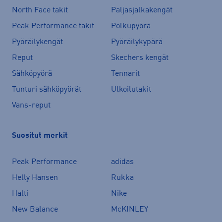
North Face takit
Paljasjalkakengät
Peak Performance takit
Polkupyörä
Pyöräilykengät
Pyöräilykypärä
Reput
Skechers kengät
Sähköpyörä
Tennarit
Tunturi sähköpyörät
Ulkoilutakit
Vans-reput
Suositut merkit
Peak Performance
adidas
Helly Hansen
Rukka
Halti
Nike
New Balance
McKINLEY