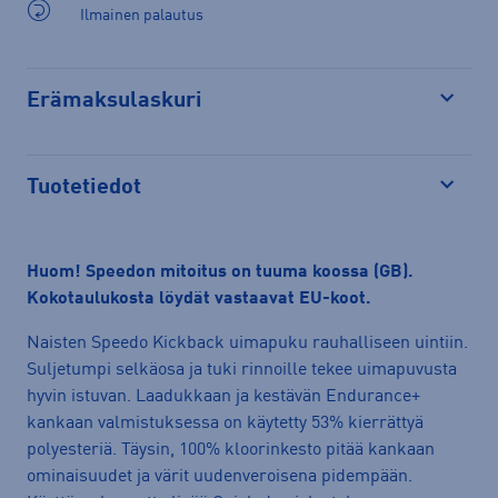
Ilmainen palautus
Erämaksulaskuri
Avaa
Tuotetiedot
Avaa
Huom! Speedon mitoitus on tuuma koossa (GB).
Kokotaulukosta löydät vastaavat EU-koot.
Naisten Speedo Kickback uimapuku rauhalliseen uintiin.
Suljetumpi selkäosa ja tuki rinnoille tekee uimapuvusta
hyvin istuvan. Laadukkaan ja kestävän Endurance+
kankaan valmistuksessa on käytetty 53% kierrättyä
polyesteriä. Täysin, 100% kloorinkesto pitää kankaan
ominaisuudet ja värit uudenveroisena pidempään.