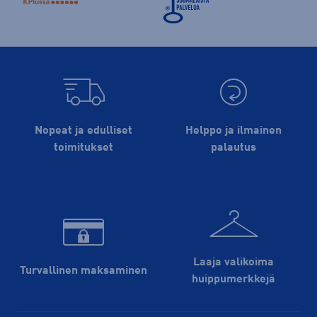
Nopeat ja edulliset
Helppo ja ilmainen
toimitukset
palautus
Laaja valikoima
Turvallinen maksaminen
huippu­merkkejä