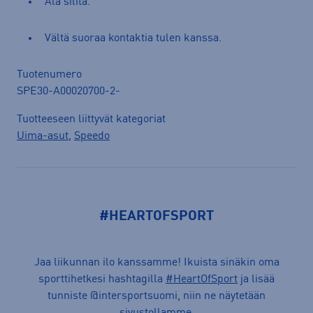
Älä silitä.
Vältä suoraa kontaktia tulen kanssa.
Tuotenumero
SPE30-A00020700-2-
Tuotteeseen liittyvät kategoriat
Uima-asut
,
Speedo
#HEARTOFSPORT
Jaa liikunnan ilo kanssamme! Ikuista sinäkin oma
sporttihetkesi hashtagilla
#HeartOfSport
ja lisää
tunniste @intersportsuomi, niin ne näytetään
sivustollamme.