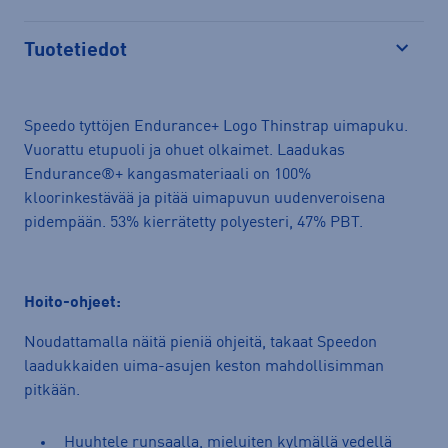
Tuotetiedot
Avaa
Speedo tyttöjen Endurance+ Logo Thinstrap uimapuku.
Vuorattu etupuoli ja ohuet olkaimet. Laadukas
Endurance®+ kangasmateriaali on 100%
kloorinkestävää ja pitää uimapuvun uudenveroisena
pidempään. 53% kierrätetty polyesteri, 47% PBT.
Hoito-ohjeet:
Noudattamalla näitä pieniä ohjeitä, takaat Speedon
laadukkaiden uima-asujen keston mahdollisimman
pitkään.
Huuhtele runsaalla, mieluiten kylmällä vedellä