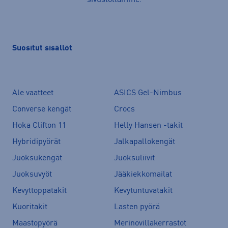
Suositut sisällöt
Ale vaatteet
ASICS Gel-Nimbus
Converse kengät
Crocs
Hoka Clifton 11
Helly Hansen -takit
Hybridipyörät
Jalkapallokengät
Juoksukengät
Juoksuliivit
Juoksuvyöt
Jääkiekkomailat
Kevyttoppatakit
Kevytuntuvatakit
Kuoritakit
Lasten pyörä
Maastopyörä
Merinovillakerrastot