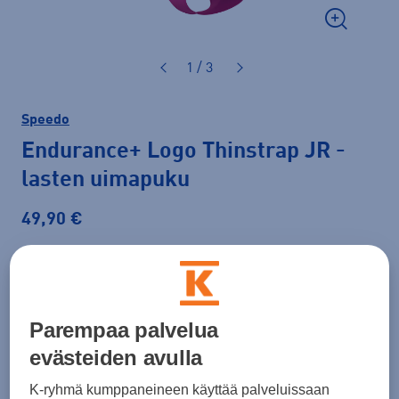
1 / 3
Speedo
Endurance+ Logo Thinstrap JR
-
lasten uimapuku
49,90 €
Väri
Pinkki
Parempaa palvelua
Koko
evästeiden avulla
10
12
14
16
K-ryhmä kumppaneineen käyttää palveluissaan