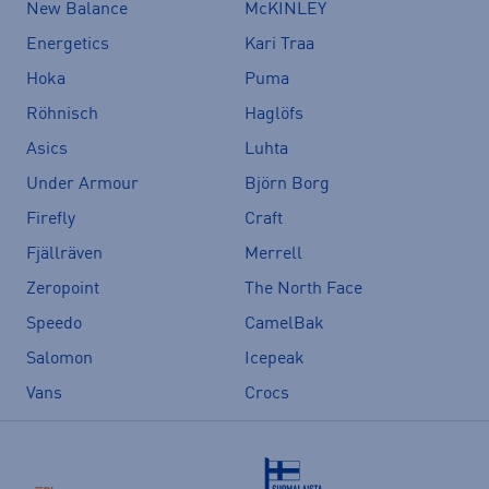
New Balance
McKINLEY
Energetics
Kari Traa
Hoka
Puma
Röhnisch
Haglöfs
Asics
Luhta
Under Armour
Björn Borg
Firefly
Craft
Fjällräven
Merrell
Zeropoint
The North Face
Speedo
CamelBak
Salomon
Icepeak
Vans
Crocs