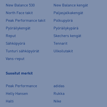
New Balance 530
New Balance kengät
North Face takit
Paljasjalkakengät
Peak Performance takit
Polkupyörä
Pyöräilykengät
Pyöräilykypärä
Reput
Skechers kengät
Sähköpyörä
Tennarit
Tunturi sähköpyörät
Ulkoilutakit
Vans-reput
Suositut merkit
Peak Performance
adidas
Helly Hansen
Rukka
Halti
Nike