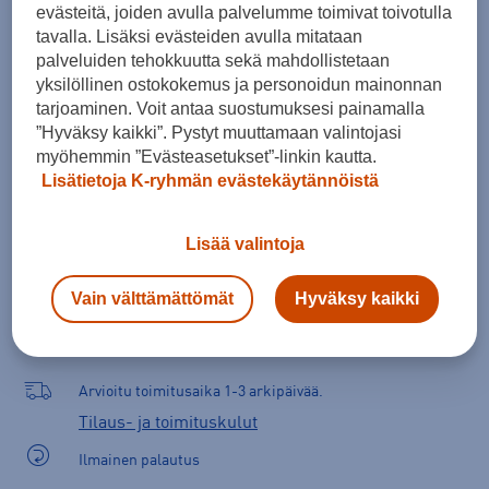
evästeitä, joiden avulla palvelumme toimivat toivotulla
Kokotaulukko
tavalla. Lisäksi evästeiden avulla mitataan
palveluiden tehokkuutta sekä mahdollistetaan
yksilöllinen ostokokemus ja personoidun mainonnan
tarjoaminen. Voit antaa suostumuksesi painamalla
Lisää ostoskoriin
”Hyväksy kaikki”. Pystyt muuttamaan valintojasi
myöhemmin ”Evästeasetukset”-linkin kautta.
Lisätietoja K-ryhmän evästekäytännöistä
Tarkista saatavuus ja tilaa myymälästä
Lisää valintoja
Verkkokauppa:
Ei saatavilla
Myymälät:
Saatavilla
Vain välttämättömät
Hyväksy kaikki
Valitse koko nähdäksesi myymäläsaatavuuden.
Arvioitu toimitusaika 1-3 arkipäivää.
Tilaus- ja toimituskulut
Ilmainen palautus