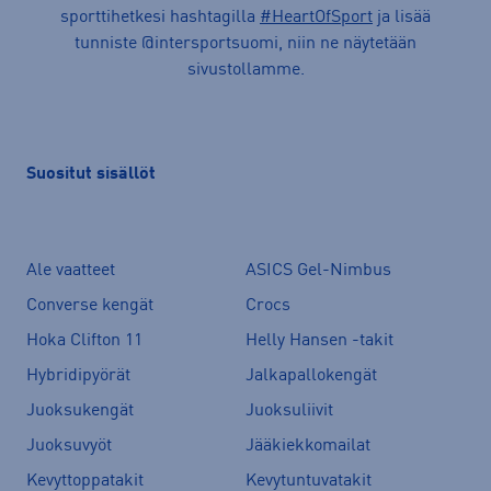
sporttihetkesi hashtagilla
#HeartOfSport
ja lisää
tunniste @intersportsuomi, niin ne näytetään
sivustollamme.
Suositut sisällöt
Ale vaatteet
ASICS Gel-Nimbus
Converse kengät
Crocs
Hoka Clifton 11
Helly Hansen -takit
Hybridipyörät
Jalkapallokengät
Juoksukengät
Juoksuliivit
Juoksuvyöt
Jääkiekkomailat
Kevyttoppatakit
Kevytuntuvatakit