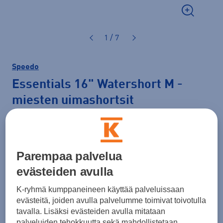
1 / 7
Speedo
Essentials 16" Watershort M
-
miesten uimashortsit
34,90 €
Väri
Vaaleanvihreä
Parempaa palvelua
evästeiden avulla
K-ryhmä kumppaneineen käyttää palveluissaan
evästeitä, joiden avulla palvelumme toimivat toivotulla
tavalla. Lisäksi evästeiden avulla mitataan
palveluiden tehokkuutta sekä mahdollistetaan