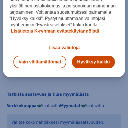
yksilöllinen ostokokemus ja personoidun mainonnan
tarjoaminen. Voit antaa suostumuksesi painamalla
”Hyväksy kaikki”. Pystyt muuttamaan valintojasi
Koko
myöhemmin ”Evästeasetukset”-linkin kautta.
Lisätietoja K-ryhmän evästekäytännöistä
XS
S
M
L
XL
XXL
Kokotaulukko
Lisää valintoja
Vain välttämättömät
Hyväksy kaikki
Lisää ostoskoriin
Tarkista saatavuus ja tilaa myymälästä
Verkkokauppa:
Saatavilla
Myymälät:
Saatavilla
Valitse koko nähdäksesi myymäläsaatavuuden.