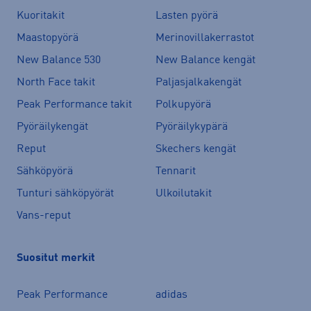
Kuoritakit
Lasten pyörä
Maastopyörä
Merinovillakerrastot
New Balance 530
New Balance kengät
North Face takit
Paljasjalkakengät
Peak Performance takit
Polkupyörä
Pyöräilykengät
Pyöräilykypärä
Reput
Skechers kengät
Sähköpyörä
Tennarit
Tunturi sähköpyörät
Ulkoilutakit
Vans-reput
Suositut merkit
Peak Performance
adidas