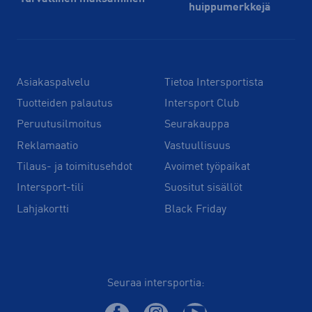
huippu­merkkejä
Asiakaspalvelu
Tietoa Intersportista
Tuotteiden palautus
Intersport Club
Peruutusilmoitus
Seurakauppa
Reklamaatio
Vastuullisuus
Tilaus- ja toimitusehdot
Avoimet työpaikat
Intersport-tili
Suositut sisällöt
Lahjakortti
Black Friday
Seuraa intersportia: