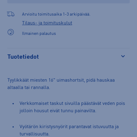
Arvioitu toimitusaika 1-3 arkipäivää.
Tilaus- ja toimituskulut
Ilmainen palautus
Tuotetiedot
Avaa
Tyylikkäät miesten 16" uimashortsit, pidä hauskaa
altaalla tai rannalla.
Verkkomaiset taskut sivuilla päästävät veden pois
jolloin housut eivät tunnu painavilta.
Vyötärön kiristysnyörit parantavat istuvuutta ja
turvallisuutta.