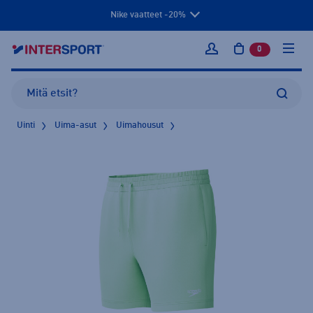
Nike vaatteet -20%
0
tuotetta osto
Kirjaudu sisään
Uinti
Uima-asut
Uimahousut