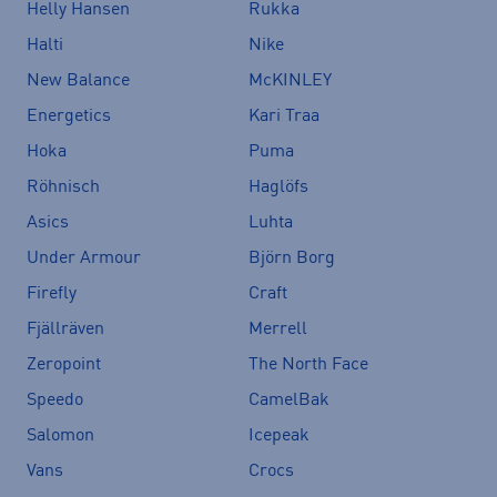
Helly Hansen
Rukka
Halti
Nike
New Balance
McKINLEY
Energetics
Kari Traa
Hoka
Puma
Röhnisch
Haglöfs
Asics
Luhta
Under Armour
Björn Borg
Firefly
Craft
Fjällräven
Merrell
Zeropoint
The North Face
Speedo
CamelBak
Salomon
Icepeak
Vans
Crocs