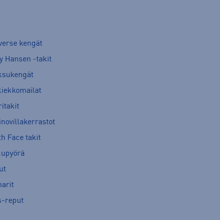
verse kengät
y Hansen -takit
ksukengät
kiekkomailat
itakit
novillakerrastot
h Face takit
kupyörä
ut
arit
s-reput