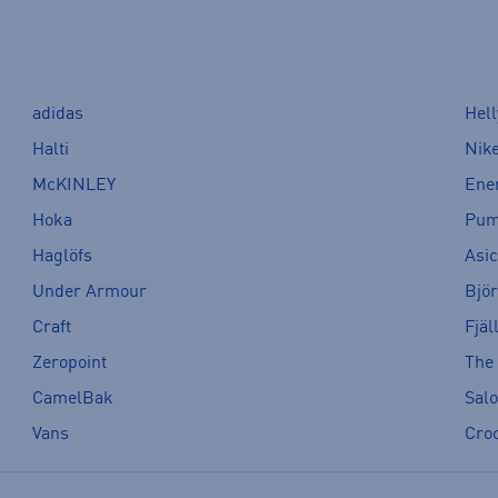
adidas
Hel
Halti
Nik
McKINLEY
Ene
Hoka
Pu
Haglöfs
Asi
Under Armour
Bjö
Craft
Fjäl
Zeropoint
The
CamelBak
Sal
Vans
Cro