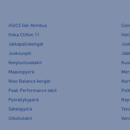
ASICS Gel-Nimbus
Con
Hoka Clifton 11
Hell
Jalkapallokengät
Juo
Juoksuvyöt
Jää
Kevytuntuvatakit
Kuor
Maastopyörä
Meri
New Balance kengät
Nort
Peak Performance takit
Pol
Pyöräilykypärä
Rep
Sähköpyörä
Tenn
Ulkoilutakit
Van