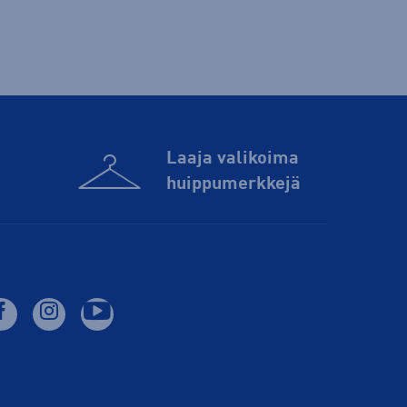
Laaja valikoima
huippu­merkkejä