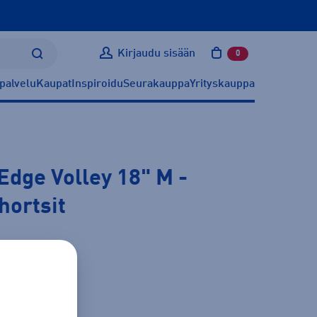
Kirjaudu sisään
0
tuotetta ostoskoris
palvelu
Kaupat
Inspiroidu
Seurakauppa
Yrityskauppa
Edge Volley 18" M
-
hortsit