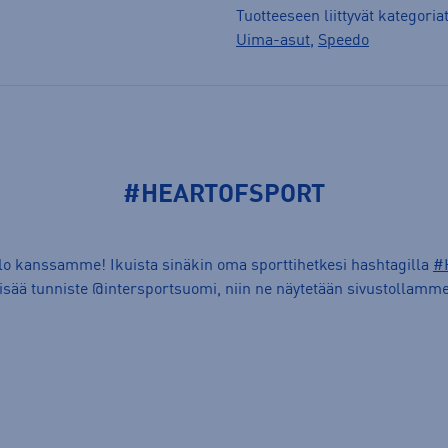
Tuotteeseen liittyvät kategoria
Uima-asut
,
Speedo
#HEARTOFSPORT
ilo kanssamme! Ikuista sinäkin oma sporttihetkesi hashtagilla
#
lisää tunniste @intersportsuomi, niin ne näytetään sivustollamme