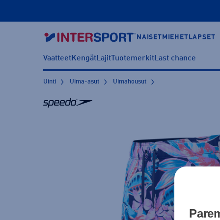
NAISET
MIEHET
LAPSET
Vaatteet
Kengät
Lajit
Tuotemerkit
Last chance
Uinti
Uima-asut
Uimahousut
Parem