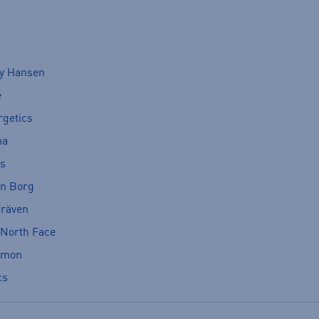
ly Hansen
e
rgetics
ma
cs
rn Borg
lräven
 North Face
omon
cs