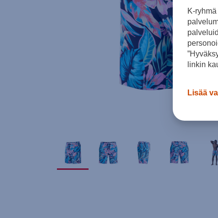
K-ryhmä 
palvelumm
palvelui
personoi
”Hyväksy
linkin ka
Lisää va