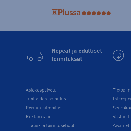
Nopeat ja edulliset
toimitukset
Asiakaspalvelu
Tietoa In
Tuotteiden palautus
Interspo
Peruutusilmoitus
Seuraka
Reklamaatio
Vastuull
Tilaus- ja toimitusehdot
Avoimet 