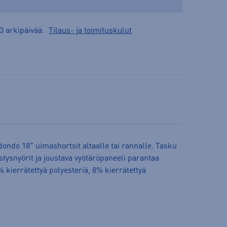
3 arkipäivää.
Tilaus- ja toimituskulut
ondo 18" uimashortsit altaalle tai rannalle. Tasku
istysnyörit ja joustava vyötäröpaneeli parantaa
2% kierrätettyä polyesteriä, 8% kierrätettyä