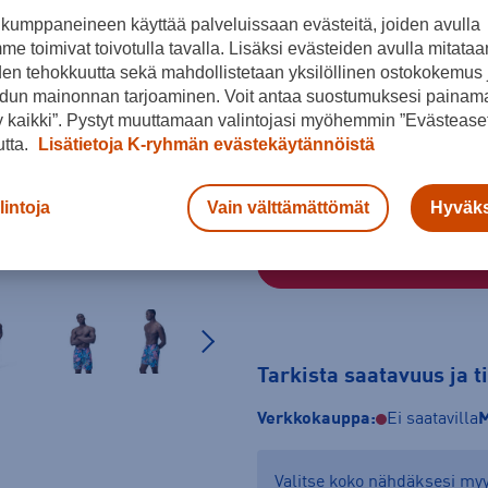
kumppaneineen käyttää palveluissaan evästeitä, joiden avulla
Musta
e toimivat toivotulla tavalla. Lisäksi evästeiden avulla mitataa
den tehokkuutta sekä mahdollistetaan yksilöllinen ostokokemus 
Koko
dun mainonnan tarjoaminen. Voit antaa suostumuksesi painama
S
L
 kaikki”. Pystyt muuttamaan valintojasi myöhemmin ”Evästeaset
utta.
Lisätietoja K-ryhmän evästekäytännöistä
Kokotaulukko
lintoja
Vain välttämättömät
Hyväks
Tarkista saatavuus ja 
Verkkokauppa:
Ei saatavilla
M
Valitse koko nähdäksesi m