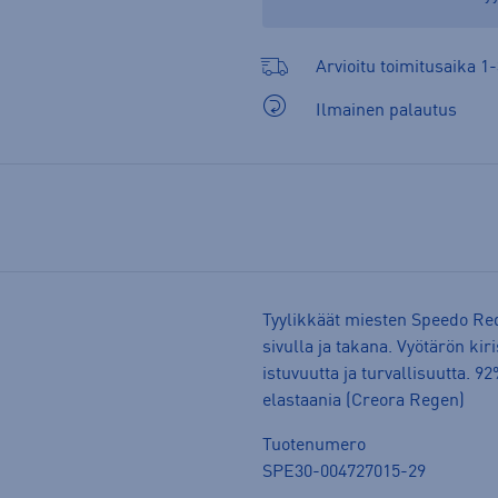
Arvioitu toimitusaika 1-
Ilmainen palautus
Tyylikkäät miesten Speedo Red
sivulla ja takana. Vyötärön kir
istuvuutta ja turvallisuutta. 9
elastaania (Creora Regen)
Tuotenumero
SPE30-004727015-29