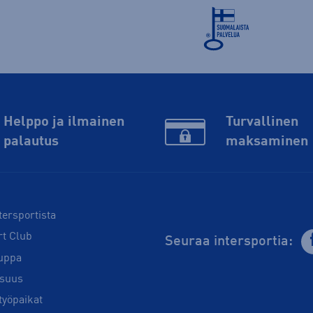
Helppo ja ilmainen
Turvallinen
palautus
maksaminen
tersportista
rt Club
Seuraa intersportia:
uppa
isuus
työpaikat