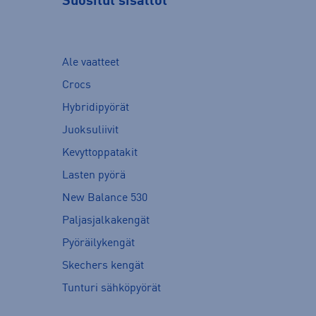
Suositut sisällöt
Ale vaatteet
Crocs
Hybridipyörät
Juoksuliivit
Kevyttoppatakit
Lasten pyörä
New Balance 530
Paljasjalkakengät
Pyöräilykengät
Skechers kengät
Tunturi sähköpyörät