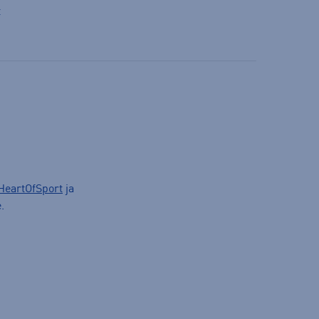
t
HeartOfSport
ja
.