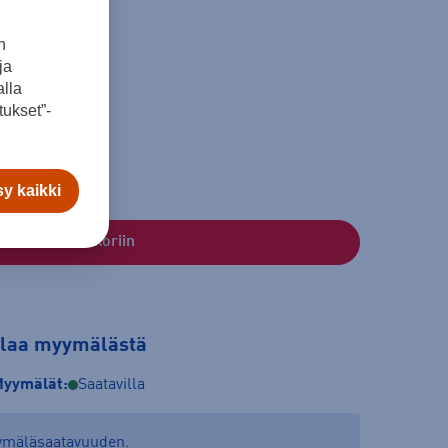
n
ja
lla
ukset”-
y kaikki
Lisää ostoskoriin
tilaa myymälästä
yymälät:
Saatavilla
yymäläsaatavuuden.