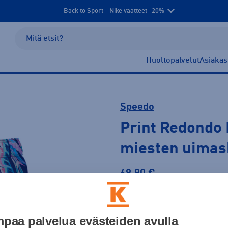
Back to Sport - Nike vaatteet -20%
Huoltopalvelut
Asiakas
Speedo
Print Redondo 
miesten uimas
69,90 €
Väri
paa palvelua evästeiden avulla