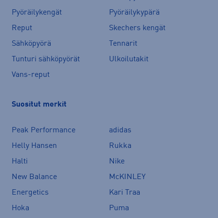
Pyöräilykengät
Pyöräilykypärä
Reput
Skechers kengät
Sähköpyörä
Tennarit
Tunturi sähköpyörät
Ulkoilutakit
Vans-reput
Suositut merkit
Peak Performance
adidas
Helly Hansen
Rukka
Halti
Nike
New Balance
McKINLEY
Energetics
Kari Traa
Hoka
Puma