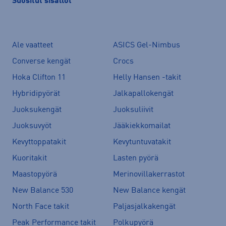
Suositut sisällöt
Ale vaatteet
ASICS Gel-Nimbus
Converse kengät
Crocs
Hoka Clifton 11
Helly Hansen -takit
Hybridipyörät
Jalkapallokengät
Juoksukengät
Juoksuliivit
Juoksuvyöt
Jääkiekkomailat
Kevyttoppatakit
Kevytuntuvatakit
Kuoritakit
Lasten pyörä
Maastopyörä
Merinovillakerrastot
New Balance 530
New Balance kengät
North Face takit
Paljasjalkakengät
Peak Performance takit
Polkupyörä