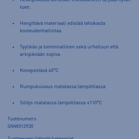
tuen.
Hengittävä materiaali edistää tehokasta
kosteudenhallintaa.
Tyylikäs ja toiminnallinen sekä urheiluun että
arkipäivään sopiva.
Konepestävä 40°C
Rumpukuivaus matalassa lämpötilassa
Silitys matalassa lämpötilassa ≤110°C
Tuotenumero
SNW012930
Tuotteeseen liittyvät kategoriat