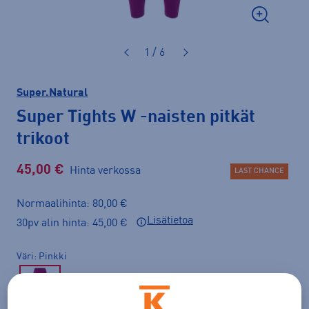
1 / 6
Super.Natural
Super Tights W
-naisten pitkät
trikoot
45,00 €
Hinta verkossa
LAST CHANCE
Normaalihinta: 80,00 €
Lisätietoa
30pv alin hinta: 45,00 €
Väri
Pinkki