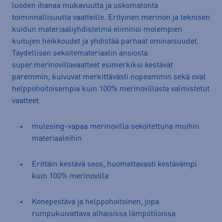
luoden ihanaa mukavuutta ja uskomatonta
toiminnallisuutta vaatteille. Erityinen merinon ja teknisen
kuidun materiaaliyhdistelmä eliminoi molempien
kuitujen heikkoudet ja yhdistää parhaat ominaisuudet.
Täydellisen sekoitemateriaalin ansiosta
super.merinovillavaatteet esimerkiksi kestävät
paremmin, kuivuvat merkittävästi nopeammin sekä ovat
helppohoitoisempia kuin 100% merinovillasta valmistetut
vaatteet.
mulesing-vapaa merinovilla sekoitettuna muihin
materiaaleihin
Erittäin kestävä seos, huomattavasti kestävämpi
kuin 100% merinovilla
Konepestävä ja helppohoitoinen, jopa
rumpukuivattava alhaisissa lämpötiloissa