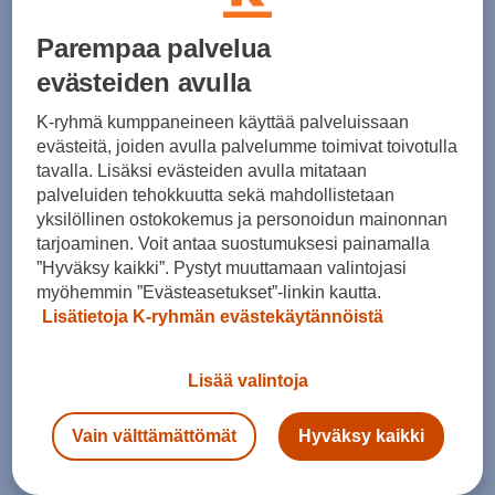
Koko
Parempaa palvelua
XS
S
evästeiden avulla
Kokotaulukko
K-ryhmä kumppaneineen käyttää palveluissaan
evästeitä, joiden avulla palvelumme toimivat toivotulla
tavalla. Lisäksi evästeiden avulla mitataan
palveluiden tehokkuutta sekä mahdollistetaan
Lisää ostoskoriin
yksilöllinen ostokokemus ja personoidun mainonnan
tarjoaminen. Voit antaa suostumuksesi painamalla
”Hyväksy kaikki”. Pystyt muuttamaan valintojasi
myöhemmin ”Evästeasetukset”-linkin kautta.
Tarkista saatavuus ja tilaa myymälästä
Lisätietoja K-ryhmän evästekäytännöistä
Verkkokauppa:
Saatavilla
Myymälät:
Ei saatavilla
Lisää valintoja
Valitse koko nähdäksesi myymäläsaatavuuden.
Vain välttämättömät
Hyväksy kaikki
Arvioitu toimitusaika 1-3 arkipäivää.