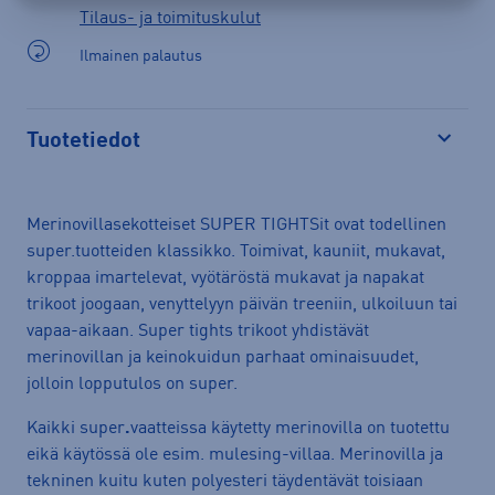
Tilaus- ja toimituskulut
Ilmainen palautus
Tuotetiedot
Avaa
Merinovillasekotteiset SUPER TIGHTSit ovat todellinen
super.tuotteiden klassikko. Toimivat, kauniit, mukavat,
kroppaa imartelevat, vyötäröstä mukavat ja napakat
trikoot joogaan, venyttelyyn päivän treeniin, ulkoiluun tai
vapaa-aikaan. Super tights trikoot yhdistävät
merinovillan ja keinokuidun parhaat ominaisuudet,
jolloin lopputulos on super.
Kaikki super
.
vaatteissa käytetty merinovilla on tuotettu
eikä käytössä ole esim. mulesing-villaa. Merinovilla ja
tekninen kuitu kuten polyesteri täydentävät toisiaan