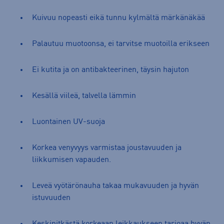
Kuivuu nopeasti eikä tunnu kylmältä märkänäkää
Palautuu muotoonsa, ei tarvitse muotoilla erikseen
Ei kutita ja on antibakteerinen, täysin hajuton
Kesällä viileä, talvella lämmin
Luontainen UV-suoja
Korkea venyvyys varmistaa joustavuuden ja
liikkumisen vapauden.
Leveä vyötärönauha takaa mukavuuden ja hyvän
istuvuuden
Keskipitkästä korkeaan leikkaukseen tarjoaa hyvän