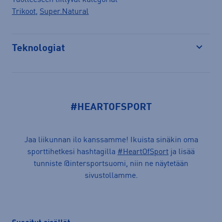
Trikoot
,
Super.Natural
Teknologiat
Avaa
#HEARTOFSPORT
Jaa liikunnan ilo kanssamme! Ikuista sinäkin oma
sporttihetkesi hashtagilla
#HeartOfSport
ja lisää
tunniste @intersportsuomi, niin ne näytetään
sivustollamme.