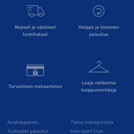
Nopeat ja edulliset
Helppo ja ilmainen
toimitukset
palautus
Laaja valikoima
Turvallinen maksaminen
huippu­merkkejä
Asiakaspalvelu
Tietoa Intersportista
Tuotteiden palautus
Intersport Club