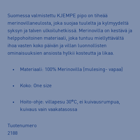
Suomessa valmistettu KJEMPE pipo on tiheää
merinovillaneulosta, joka suojaa tuulelta ja kylmyydeltä
syksyn ja talven ulkoiluhetkissä. Merinovilla on kestävä ja
helppohoitoinen materiaali, joka tuntuu miellyttävältä
ihoa vasten koko päivän ja villan luonnollisten
ominaisuuksien ansiosta hylkii kosteutta ja likaa.
Materiaali: 100% Merinovilla (mulesing- vapaa)
Koko: One size
Hoito-ohje: villapesu 30
°
C, ei kuivausrumpua,
kuivaus vain vaakatasossa
Tuotenumero
2188