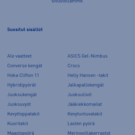
sivustollamme.
Suositut sisällöt
Ale vaatteet
ASICS Gel-Nimbus
Converse kengät
Crocs
Hoka Clifton 11
Helly Hansen -takit
Hybridipyörät
Jalkapallokengät
Juoksukengät
Juoksuliivit
Juoksuvyöt
Jääkiekkomailat
Kevyttoppatakit
Kevytuntuvatakit
Kuoritakit
Lasten pyörä
Maastopyörä
Merinovillakerrastot