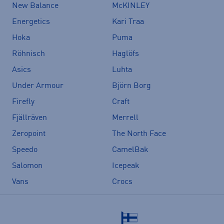
New Balance
McKINLEY
Energetics
Kari Traa
Hoka
Puma
Röhnisch
Haglöfs
Asics
Luhta
Under Armour
Björn Borg
Firefly
Craft
Fjällräven
Merrell
Zeropoint
The North Face
Speedo
CamelBak
Salomon
Icepeak
Vans
Crocs