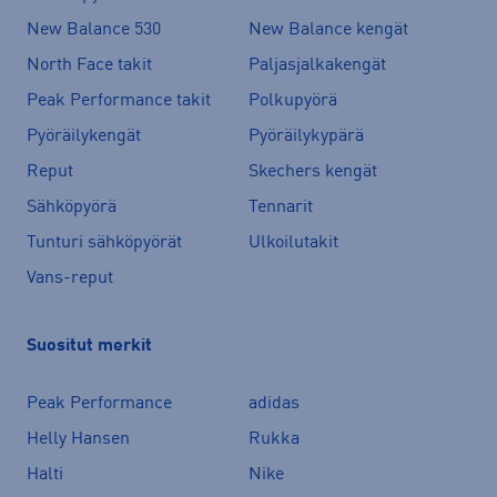
New Balance 530
New Balance kengät
North Face takit
Paljasjalkakengät
Peak Performance takit
Polkupyörä
Pyöräilykengät
Pyöräilykypärä
Reput
Skechers kengät
Sähköpyörä
Tennarit
Tunturi sähköpyörät
Ulkoilutakit
Vans-reput
Suositut merkit
Peak Performance
adidas
Helly Hansen
Rukka
Halti
Nike