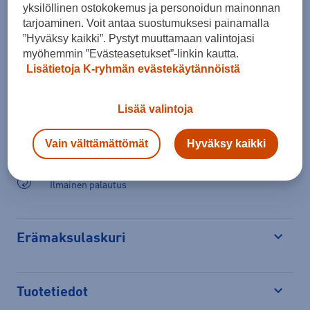
yksilöllinen ostokokemus ja personoidun mainonnan
tarjoaminen. Voit antaa suostumuksesi painamalla
”Hyväksy kaikki”. Pystyt muuttamaan valintojasi
Lisää ostoskoriin
myöhemmin ”Evästeasetukset”-linkin kautta.
Lisätietoja K-ryhmän evästekäytännöistä
Lisää valintoja
Arvioitu toimitusaika 1-3 arkipäivää.
Vain välttämättömät
Hyväksy kaikki
Tilaus- ja toimituskulut
Ilmainen palautus
Erämaksulaskuri
Avaa
Tuotetiedot
Avaa