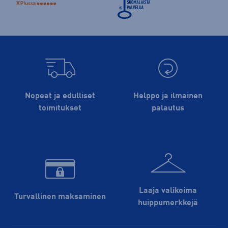
Nopeat ja edulliset
Helppo ja ilmainen
toimitukset
palautus
Laaja valikoima
Turvallinen maksaminen
huippu­merkkejä