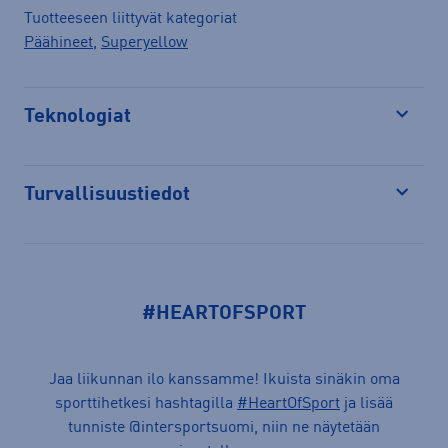
Tuotteeseen liittyvät kategoriat
Päähineet
,
Superyellow
Teknologiat
Avaa
Turvallisuustiedot
Avaa
#HEARTOFSPORT
Jaa liikunnan ilo kanssamme! Ikuista sinäkin oma
sporttihetkesi hashtagilla
#HeartOfSport
ja lisää
tunniste @intersportsuomi, niin ne näytetään