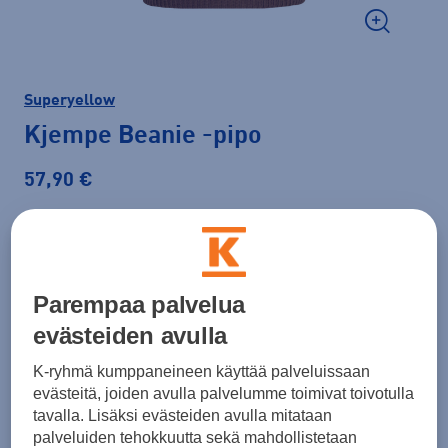
Superyellow
Kjempe Beanie
-pipo
57,90 €
Väri
Ruskea
Parempaa palvelua
evästeiden avulla
K-ryhmä kumppaneineen käyttää palveluissaan
evästeitä, joiden avulla palvelumme toimivat toivotulla
tavalla. Lisäksi evästeiden avulla mitataan
palveluiden tehokkuutta sekä mahdollistetaan